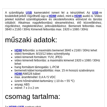
A számítógép
USB
kameraként ismeri fel a készüléket. Az
USB
-re
továbbított jelből rögzíthető úgy a
HDMI
videó, mint a
HDMI
audió is. Video
jeleket küldhet számítógépekre és okostelefonokra előnézet és tárolás
céljából. Alkalmas nagyfelbontású streameléshez, élő közvetítéshez,
rögzítéshez, megtekintéshez, jeltovábbításhoz. Bemeneti felbontás max.
3840 x 2160 / 30Hz Kimeneti felbontás max. 1920 x 1080 / 30Hz
műszaki adatok:
HDMI
felbontás: a maximális bemenet 3840 x 2160 / 30Hz lehet
videó formátum: 8/10/12 bites színmélység
videó kimeneti formátum: YUV, JPEG
video kimeneti felbontás: a maximális kimenet 1920 x 1080 / 30Hz
lehet
hang formátum támogatás: L-PCM
bemeneti kábel kompatibilitás: max. 15 m hosszú szabványos
HDMI
AWG26 kábel
max. áramfelvétel: 0,4 A / 5 VDC
üzemi hőmérséklet-tartomány: (-10 és + 55 ℃)
anyag: ABS
méret: 7 x 3 x 2 cm
csomag tartalma: