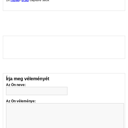
1x
HDMI
>
USB
capture stick
Írja meg véleményét
Az Ön neve:
Az Ön véleménye: