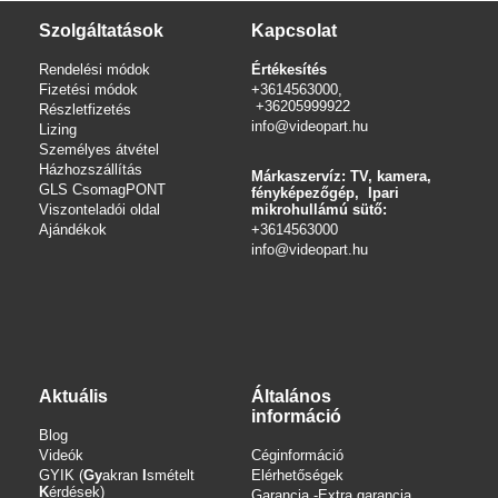
Szolgáltatások
Kapcsolat
Rendelési módok
Értékesítés
Fizetési módok
+3614563000,
+36205999922
Részletfizetés
info@videopart.hu
Lizing
Személyes átvétel
Házhozszállítás
Márkaszervíz: TV, kamera,
GLS CsomagPONT
fényképezőgép, Ipari
Viszonteladói oldal
mikrohullámú sütő:
Ajándékok
+3614563000
info
@videopart.hu
Aktuális
Általános
információ
Blog
Videók
Céginformáció
GYIK (
Gy
akran
I
smételt
Elérhetőségek
K
érdések)
Garancia -Extra garancia