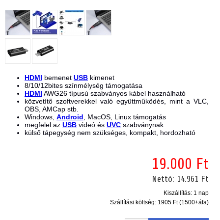
HDMI
bemenet
USB
kimenet
8/10/12bites színmélység támogatása
HDMI
AWG26 típusú szabványos kábel használható
közvetítő szoftverekkel való együttműködés, mint a VLC,
OBS, AMCap stb.
Windows,
Android
, MacOS, Linux támogatás
megfelel az
USB
videó és
UVC
szabványnak
külső tápegység nem szükséges, kompakt, hordozható
19.000 Ft
Nettó:
14.961 Ft
Kiszállítás: 1 nap
Szállítási költség:
1905 Ft (1500+áfa)