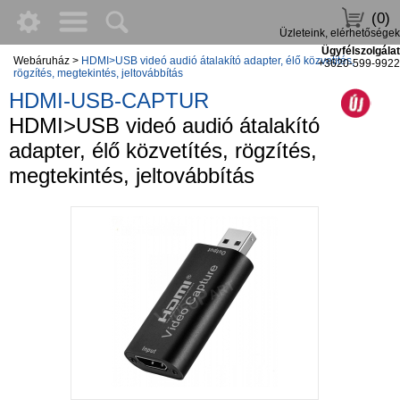
(0)
Üzleteink, elérhetőségek
Ügyfélszolgálat
Webáruház
>
HDMI>USB videó audió átalakító adapter, élő közvetítés,
+3620-599-9922
rögzítés, megtekintés, jeltovábbítás
HDMI-USB-CAPTUR
HDMI>USB videó audió átalakító
adapter, élő közvetítés, rögzítés,
megtekintés, jeltovábbítás