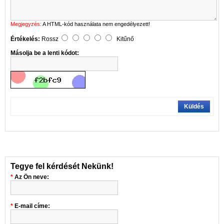
Megjegyzés:
A HTML-kód használata nem engedélyezett!
Értékelés:
Rossz
Kitűnő
Másolja be a lenti kódot:
Küldés
Tegye fel kérdését Nekünk!
Az Ön neve:
E-mail címe: