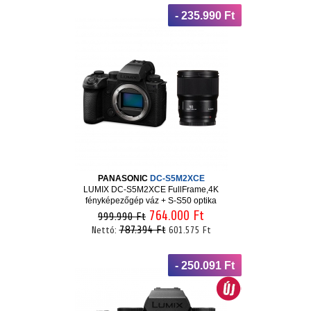
- 235.990 Ft
PANASONIC
DC-S5M2XCE
LUMIX DC-S5M2XCE FullFrame,4K
fényképezőgép váz + S-S50 optika
764.000 Ft
999.990 Ft
787.394 Ft
Nettó:
601.575 Ft
- 250.091 Ft