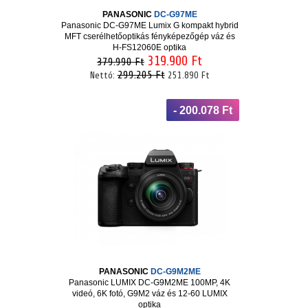
PANASONIC
DC-G97ME
Panasonic DC-G97ME Lumix G kompakt hybrid
MFT cserélhetőoptikás fényképezőgép váz és
H-FS12060E optika
319.900 Ft
379.990 Ft
299.205 Ft
Nettó:
251.890 Ft
- 200.078 Ft
PANASONIC
DC-G9M2ME
Panasonic LUMIX DC-G9M2ME 100MP, 4K
videó, 6K fotó, G9M2 váz és 12-60 LUMIX
optika