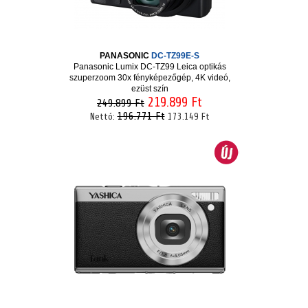
PANASONIC
DC-TZ99E-S
Panasonic Lumix DC-TZ99 Leica optikás
szuperzoom 30x fényképezőgép, 4K videó,
ezüst szín
219.899 Ft
249.899 Ft
196.771 Ft
Nettó:
173.149 Ft