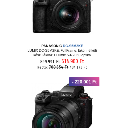
PANASONIC
DC-S5M2KE
LUMIX DC-S5M2KE, FullFrame, tükör nélküli
készülékváz + Lumix S-R2060 optika
614.900 Ft
899.991 Ft
708.654 Ft
Nettó:
484.173 Ft
- 220.001 Ft