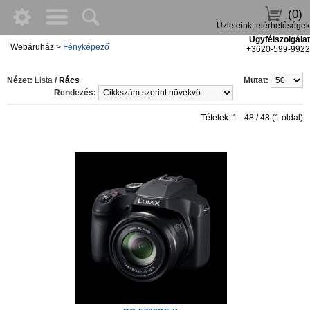
(0)
Üzleteink, elérhetőségek
Ügyfélszolgálat
Webáruház
>
Fényképező
+3620-599-9922
Nézet:
Lista
/
Rács
Mutat:
Rendezés:
Tételek: 1 - 48 / 48 (1 oldal)