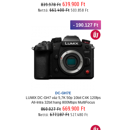
639.900 Ft
839.978 Ft
661.400 Ft
Nettó:
503.858 Ft
- 190.127 Ft
DC-GH7E
LUMIX DC-GH7 váz 5,7K 50p 10bit C4K 120fps
All-Intra 32bit hang 800Mbps MultiFocus
669.900 Ft
860.027 Ft
677.187 Ft
Nettó:
527.480 Ft