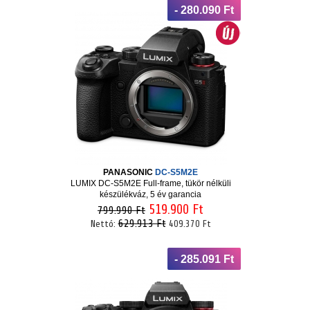
- 280.090 Ft
PANASONIC
DC-S5M2E
LUMIX DC-S5M2E Full-frame, tükör nélküli
készülékváz, 5 év garancia
519.900 Ft
799.990 Ft
629.913 Ft
Nettó:
409.370 Ft
- 285.091 Ft