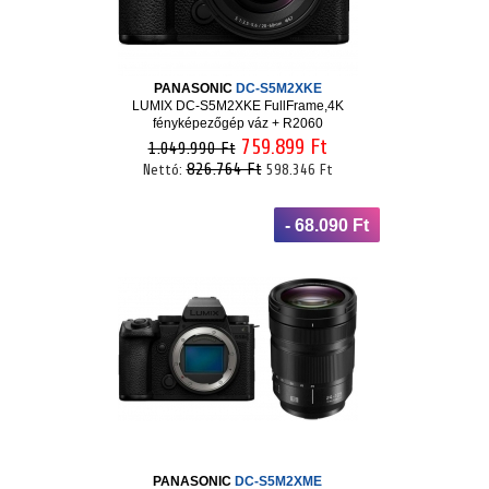
PANASONIC
DC-S5M2XKE
LUMIX DC-S5M2XKE FullFrame,4K
fényképezőgép váz + R2060
759.899 Ft
1.049.990 Ft
826.764 Ft
Nettó:
598.346 Ft
- 68.090 Ft
PANASONIC
DC-S5M2XME