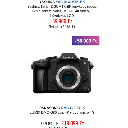
YASHICA
YAS-DGCMTK-BK
Yashica Tank - DGCMTK-BK fényképezőgép,
12Mp, fekete, vaku, USB-C, 4K video, 3
hüvelykes LCD
59.900 Ft
Nettó:
47.165 Ft
- 50.000 Ft
PANASONIC
DMC-G80EG-K
LUMIX DMC-G80 váz, 4K video ,micro 4/3
219.899 Ft
269.899 Ft