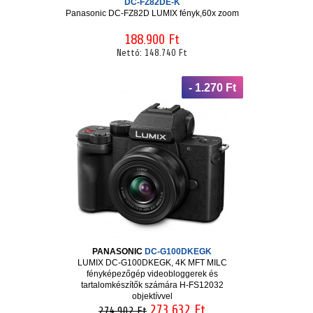
DC-FZ82DE-K
Panasonic DC-FZ82D LUMIX fényk,60x zoom
188.900 Ft
Nettó:
148.740 Ft
- 1.270 Ft
PANASONIC
DC-G100DKEGK
LUMIX DC-G100DKEGK, 4K MFT MILC
fényképezőgép videobloggerek és
tartalomkészítők számára H-FS12032
objektívvel
273.632 Ft
274.902 Ft