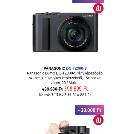
PANASONIC
DC-TZ300-S
Panasonic Lumix DC-TZ300-S fényképezőgép,
szürke, 1 hüvelykes képérzékelő, 15x optikai
zoom, 20,1Mpixel
399.899 Ft
499.900 Ft
393.622 Ft
Nettó:
314.881 Ft
- 30.000 Ft