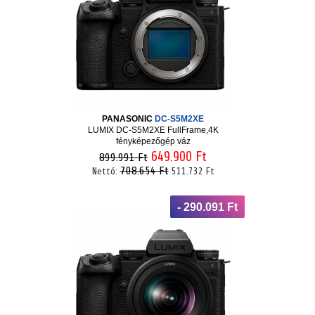
PANASONIC
DC-S5M2XE
LUMIX DC-S5M2XE FullFrame,4K
fényképezőgép váz
649.900 Ft
899.991 Ft
708.654 Ft
Nettó:
511.732 Ft
- 290.091 Ft