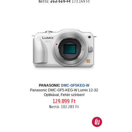
212.519 Ft
Nettó:
173.149 Ft
PANASONIC
DMC-GF5KEG-W
Panasonic DMC-GF5-KEG-W Lumix 12-32
Optikával, Fehér színben!
129.899 Ft
Nettó:
102.283 Ft