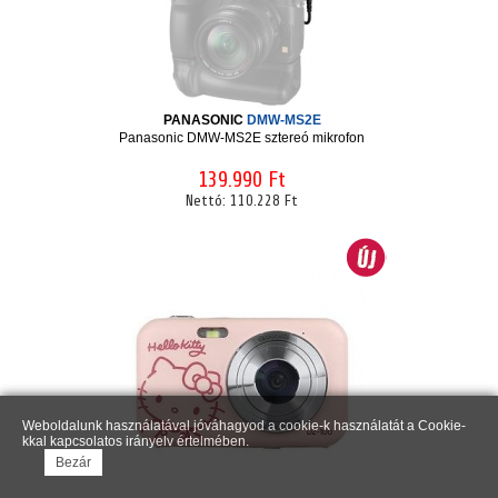
PANASONIC
DMW-MS2E
Panasonic DMW-MS2E sztereó mikrofon
139.990 Ft
Nettó:
110.228 Ft
Weboldalunk használatával jóváhagyod a cookie-k használatát a Cookie-
kkal kapcsolatos irányelv értelmében.
Bezár