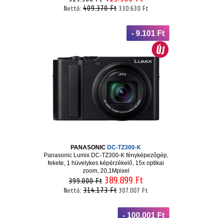
409.370 Ft
Nettó:
330.630 Ft
- 9.101 Ft
PANASONIC
DC-TZ300-K
Panasonic Lumix DC-TZ300-K fényképezőgép,
fekete, 1 hüvelykes képérzékelő, 15x optikai
zoom, 20,1Mpixel
389.899 Ft
399.000 Ft
314.173 Ft
Nettó:
307.007 Ft
- 100.001 Ft