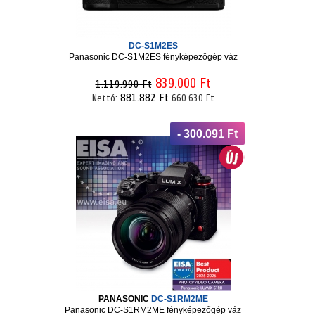
DC-S1M2ES
Panasonic DC-S1M2ES fényképezőgép váz
839.000 Ft
1.119.990 Ft
881.882 Ft
Nettó:
660.630 Ft
- 300.091 Ft
PANASONIC
DC-S1RM2ME
Panasonic DC-S1RM2ME fényképezőgép váz