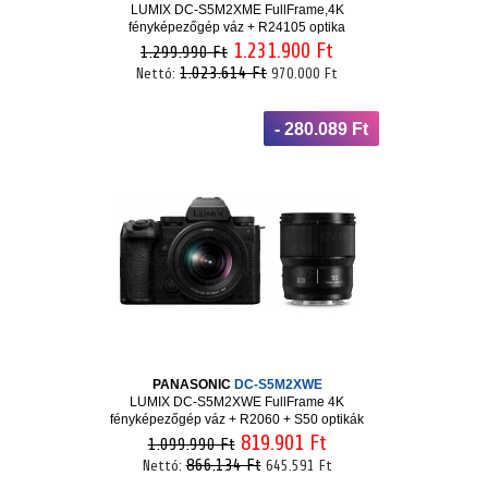
LUMIX DC-S5M2XME FullFrame,4K
fényképezőgép váz + R24105 optika
1.231.900 Ft
1.299.990 Ft
1.023.614 Ft
Nettó:
970.000 Ft
- 280.089 Ft
PANASONIC
DC-S5M2XWE
LUMIX DC-S5M2XWE FullFrame 4K
fényképezőgép váz + R2060 + S50 optikák
819.901 Ft
1.099.990 Ft
866.134 Ft
Nettó:
645.591 Ft