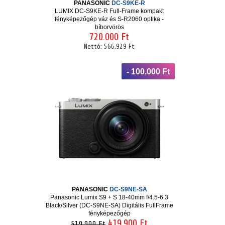
PANASONIC
DC-S9KE-R
LUMIX DC-S9KE-R Full-Frame kompakt
fényképezőgép váz és S-R2060 optika -
bíborvörös
720.000 Ft
Nettó:
566.929 Ft
- 100.000 Ft
PANASONIC
DC-S9NE-SA
Panasonic Lumix S9 + S 18-40mm f/4.5-6.3
Black/Silver (DC-S9NE-SA) Digitális FullFrame
fényképezőgép
419.900 Ft
519.900 Ft