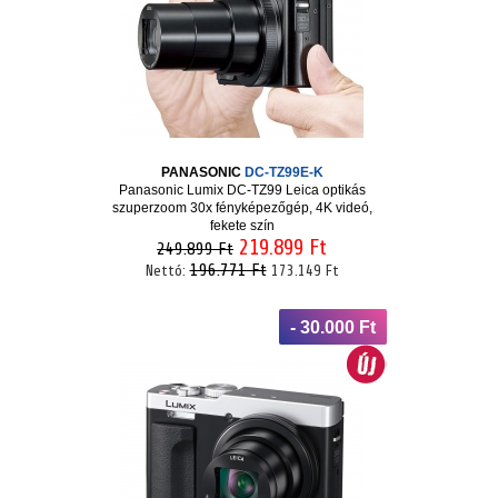
PANASONIC
DC-TZ99E-K
Panasonic Lumix DC-TZ99 Leica optikás
szuperzoom 30x fényképezőgép, 4K videó,
fekete szín
219.899 Ft
249.899 Ft
196.771 Ft
Nettó:
173.149 Ft
- 30.000 Ft