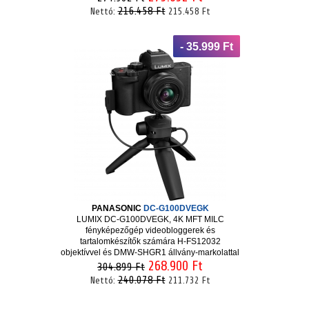
216.458 Ft
Nettó:
215.458 Ft
- 35.999 Ft
PANASONIC
DC-G100DVEGK
LUMIX DC-G100DVEGK, 4K MFT MILC
fényképezőgép videobloggerek és
tartalomkészítők számára H-FS12032
objektívvel és DMW-SHGR1 állvány-markolattal
268.900 Ft
304.899 Ft
240.078 Ft
Nettó:
211.732 Ft