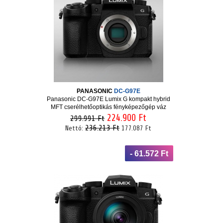
PANASONIC
DC-G97E
Panasonic DC-G97E Lumix G kompakt hybrid
MFT cserélhetőoptikás fényképezőgép váz
224.900 Ft
299.991 Ft
236.213 Ft
Nettó:
177.087 Ft
- 61.572 Ft