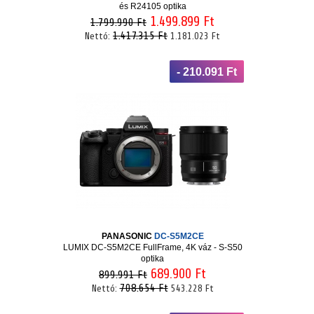
és R24105 optika
1.499.899 Ft
1.799.990 Ft
1.417.315 Ft
Nettó:
1.181.023 Ft
- 210.091 Ft
PANASONIC
DC-S5M2CE
LUMIX DC-S5M2CE FullFrame, 4K váz - S-S50
optika
689.900 Ft
899.991 Ft
708.654 Ft
Nettó:
543.228 Ft