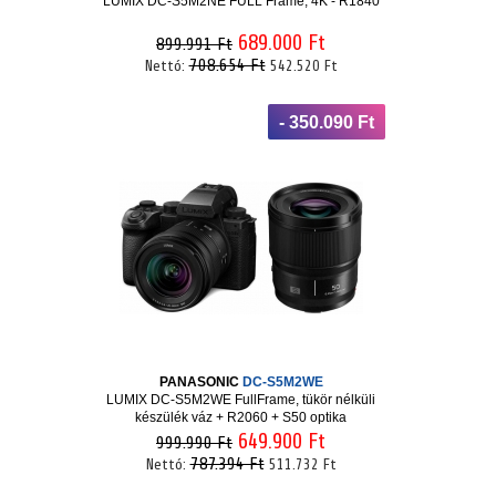
LUMIX DC-S5M2NE FULL Frame, 4K - R1840
689.000 Ft
899.991 Ft
708.654 Ft
Nettó:
542.520 Ft
- 350.090 Ft
PANASONIC
DC-S5M2WE
LUMIX DC-S5M2WE FullFrame, tükör nélküli
készülék váz + R2060 + S50 optika
649.900 Ft
999.990 Ft
787.394 Ft
Nettó:
511.732 Ft