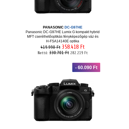
PANASONIC
DC-G97HE
Panasonic DC-G97HE Lumix G kompakt hybrid
MFT cserélhetőoptikás fényképezőgép váz és
H-FSA14140E optika
358.418 Ft
419.990 Ft
330.701 Ft
Nettó:
282.219 Ft
- 60.090 Ft