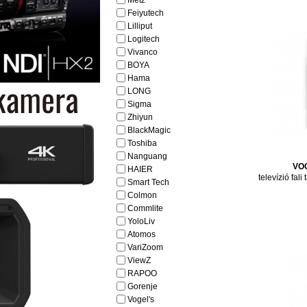
Metz
Feiyutech
Lilliput
Logitech
Vivanco
BOYA
Hama
LONG
Sigma
Zhiyun
BlackMagic
Toshiba
Nanguang
VO
HAIER
televízió fal
Smart Tech
Colmon
Commlite
YoloLiv
Atomos
VariZoom
ViewZ
RAPOO
Gorenje
Vogel's