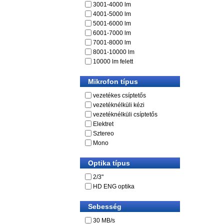
3001-4000 lm
4001-5000 lm
5001-6000 lm
6001-7000 lm
7001-8000 lm
8001-10000 lm
10000 lm felett
Mikrofon típus
vezetékes csíptetős
vezetéknélküli kézi
vezetéknélküli csíptetős
Elektret
Sztereo
Mono
Optika típus
2/3"
HD ENG optika
Sebesség
30 MB/s