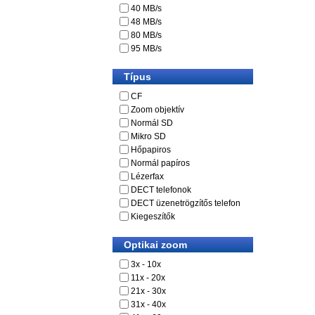
40 MB/s
48 MB/s
80 MB/s
95 MB/s
Típus
CF
Zoom objektív
Normál SD
Mikro SD
Hőpapiros
Normál papíros
Lézerfax
DECT telefonok
DECT üzenetrögzítős telefon
Kiegeszítők
Optikai zoom
3x - 10x
11x - 20x
21x - 30x
31x - 40x