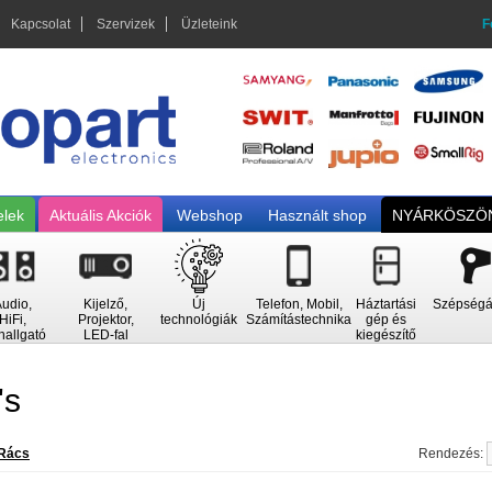
Kapcsolat
Szervizek
Üzleteink
F
elek
Aktuális Akciók
Webshop
Használt shop
NYÁRKÖSZÖN
udio,
Kijelző,
Új
Telefon, Mobil,
Háztartási
Szépségá
HiFi,
Projektor,
technológiák
Számítástechnika
gép és
hallgató
LED-fal
kiegészítő
's
Rács
Rendezés: