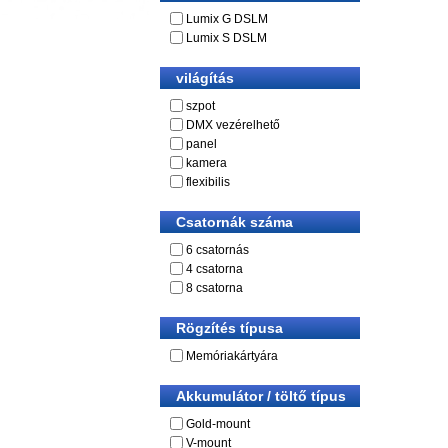
Lumix G DSLM
Lumix S DSLM
világítás
szpot
DMX vezérelhető
panel
kamera
flexibilis
Csatornák száma
6 csatornás
4 csatorna
8 csatorna
Rögzítés típusa
Memóriakártyára
Akkumulátor / töltő típus
Gold-mount
V-mount