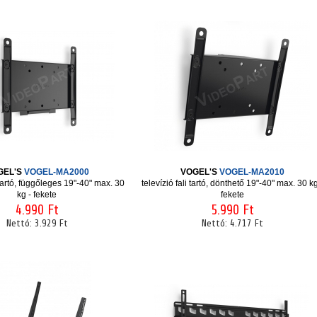
GEL'S
VOGEL-MA2000
VOGEL'S
VOGEL-MA2010
i tartó, függőleges 19"-40" max. 30
televízió fali tartó, dönthető 19"-40" max. 30 kg
kg - fekete
fekete
4.990 Ft
5.990 Ft
Nettó:
3.929 Ft
Nettó:
4.717 Ft