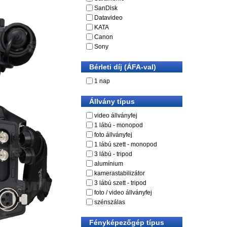
SanDisk
Datavideo
KATA
Canon
Sony
Bérleti díj (ÁFA-val)
1 nap
Állvány típus
video állványfej
1 lábú - monopod
foto állványfej
1 lábú szett - monopod
3 lábú - tripod
alumínium
kamerastabilizátor
3 lábú szett - tripod
foto / video állványfej
szénszálas
Fényképezőgép típus