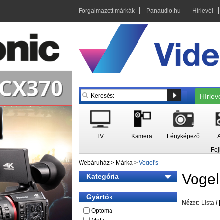
Forgalmazott márkák
Panaudio.hu
Hírlevél
Hírlev
TV
Kamera
Fényképező
A
Fej
Webáruház
>
Márka
>
Vogel's
Vogel
Kategória
Gyártók
Nézet:
Lista
/
Optoma