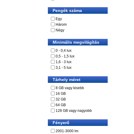
Pengék száma
Egy
Három
Négy
Minimális megvilágítás
0 - 0,4 lux
0,5 - 1,5 lux
1,6 - 3 lux
3,1 - 5 lux
Tárhely méret
8 GB vagy kisebb
16 GB
32 GB
64 GB
128 GB vagy nagyobb
Fényerő
2001-3000 lm