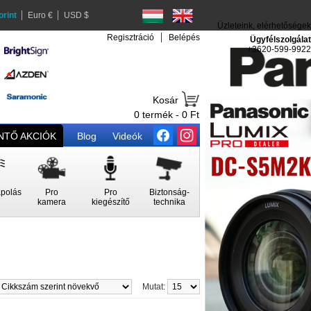
orint
Euro €
USD $
Üzleteink, elérhetőségek
Regisztráció
Belépés
Ügyfélszolgálat
+3620-599-9922
Kosár
0 termék - 0 Ft
TŐ AKCIÓK
Blog
Videók
polás
Pro
Pro
Biztonság-
kamera
kiegészítő
technika
Mutat: