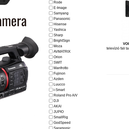
Rode
E-Image
Samyang
Panasonic
Hisense
Yashica
Sharp
BrightSign
VO
Moza
televízió fali t
AVMATRIX
Orion
SWIT
Manfrotto
Fujinon
Azden
Luucco
i-Smart
Roland Pro A/V
DJI
AKAI
JUPIO
SmallRig
GodSpeed
Saramonic