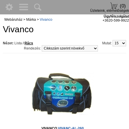
(0)
Üzleteink, elérhetőségek
Ügyfélszolgálat
Webáruház
>
Márka
>
Vivanco
+3620-599-9922
Vivanco
Nézet:
Lista
/
Rács
Mutat:
Rendezés:
VIVANCO
VIVANC-AL-260