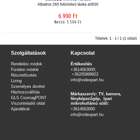
Albatros 260 fotó/videó táska a0830
6.990 Ft
Nettó:
5.504 Ft
Tételek: 1 - 1 / 1 (1 oldal)
Szolgáltatások
Kapcsolat
Rendelési módok
Értékesítés
Fizetési módok
+3614563000,
+36205999922
Részletfizetés
info@videopart.hu
Lizing
Személyes átvétel
Házhozszállítás
Márkaszervíz: TV, kamera,
GLS CsomagPONT
fényképezőgép, Ipari
Viszonteladói oldal
mikrohullámú sütő:
Ajándékok
+3614563000
info
@videopart.hu