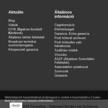
Aktuális
Általános
információ
Blog
Videók
Céginformáció
GYIK (
Gy
akran
I
smételt
Elérhetőségek
K
érdések)
Garancia -Extra garancia
Általános bérleti feltételek
Profi hírlevél archivum
Broadcast technikai
Profi hírlevélre való
eszköztámogatás
feliratkozás
Kiterjesztett garancia
Szállítási módok
Visszáru
ÁSZF (Általános Szerződési
Feltételek)
Adatvédelmi nyilatkozat
Szervizek
Üzleteink
Weboldalunk használatával jóváhagyod a cookie-k használatát a Cookie-
kkal kapcsolatos irányelv értelmében.
Bezár
© 2015-2026 Panashop - Videopart Minden jog fenntartva.