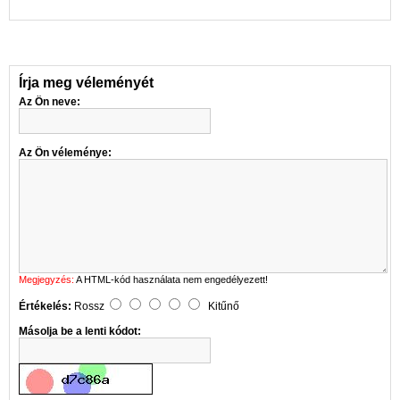
Írja meg véleményét
Az Ön neve:
Az Ön véleménye:
Megjegyzés:
A HTML-kód használata nem engedélyezett!
Értékelés:
Rossz
Kitűnő
Másolja be a lenti kódot: