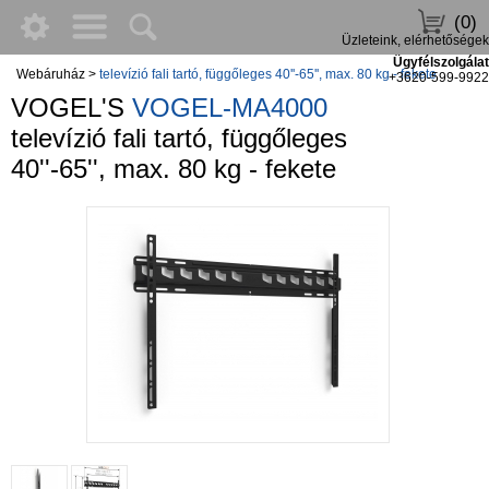
(0)
Üzleteink, elérhetőségek
Ügyfélszolgálat
Webáruház
>
televízió fali tartó, függőleges 40''-65'', max. 80 kg - fekete
+3620-599-9922
VOGEL'S
VOGEL-MA4000
televízió fali tartó, függőleges
40''-65'', max. 80 kg - fekete