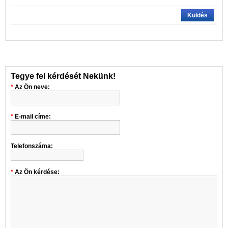
Küldés
Tegye fel kérdését Nekünk!
Az Ön neve:
E-mail címe:
Telefonszáma:
Az Ön kérdése: