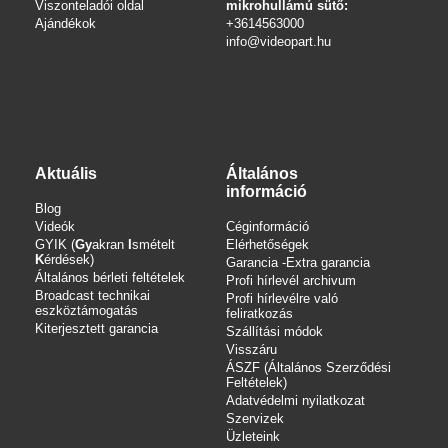
Viszonteladói oldal
mikrohullámú sütő:
Ajándékok
+3614563000
info
@videopart.hu
Aktuális
Általános
információ
Blog
Videók
Céginformáció
GYIK (
Gy
akran
I
smételt
Elérhetőségek
K
érdések)
Garancia -Extra garancia
Általános bérleti feltételek
Profi hírlevél archivum
Broadcast technikai
Profi hírlevélre való
eszköztámogatás
feliratkozás
Kiterjesztett garancia
Szállítási módok
Visszáru
ÁSZF (Általános Szerződési
Feltételek)
Adatvédelmi nyilatkozat
Szervizek
Üzleteink