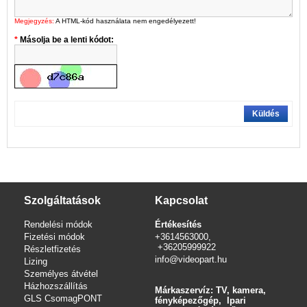
Megjegyzés:
A HTML-kód használata nem engedélyezett!
Másolja be a lenti kódot:
Küldés
Szolgáltatások
Kapcsolat
Rendelési módok
Értékesítés
Fizetési módok
+3614563000,
+36205999922
Részletfizetés
info@videopart.hu
Lizing
Személyes átvétel
Házhozszállítás
Márkaszervíz: TV, kamera,
GLS CsomagPONT
fényképezőgép, Ipari