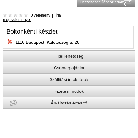
Összehasonlításhoz adom
0 vélemény
|
Írja
meg véleményét
Boltonkénti készlet
1116 Budapest, Kalotaszeg u. 28.
Hitel lehetőség
Csomag ajánlat
Szállítási infok, árak
Fizetési módok
Árváltozás értesítő