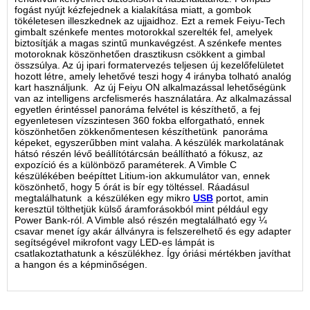
fogást nyújt kézfejednek a kialakítása miatt, a gombok
tökéletesen illeszkednek az ujjaidhoz. Ezt a remek Feiyu-Tech
gimbalt szénkefe mentes motorokkal szerelték fel, amelyek
biztosítják a magas szintű munkavégzést. A szénkefe mentes
motoroknak köszönhetően drasztikusn csökkent a gimbal
összsúlya. Az új ipari formatervezés teljesen új kezelőfelületet
hozott létre, amely lehetővé teszi hogy 4 irányba tolható analóg
kart használjunk. Az új Feiyu ON alkalmazással lehetőségünk
van az intelligens arcfelismerés használatára. Az alkalmazással
egyetlen érintéssel panoráma felvétel is készíthető, a fej
egyenletesen vízszintesen 360 fokba elforgatható, ennek
köszönhetően zökkenőmentesen készíthetünk panoráma
képeket, egyszerűbben mint valaha. A készülék markolatának
hátsó részén lévő beállítótárcsán beállítható a fókusz, az
expozíció és a különböző paraméterek. A Vimble C
készülékében beépíttet Litium-ion akkumulátor van, ennek
köszönhető, hogy 5 órát is bír egy töltéssel. Ráadásul
megtalálhatunk a készüléken egy mikro
USB
portot, amin
keresztül tölthetjük külső áramforásokból mint például egy
Power Bank-ról. A Vimble alsó részén megtalálható egy ¼
csavar menet így akár állványra is felszerelhető és egy adapter
segítségével mikrofont vagy LED-es lámpát is
csatlakoztathatunk a készülékhez. Így óriási mértékben javíthat
a hangon és a képminőségen.