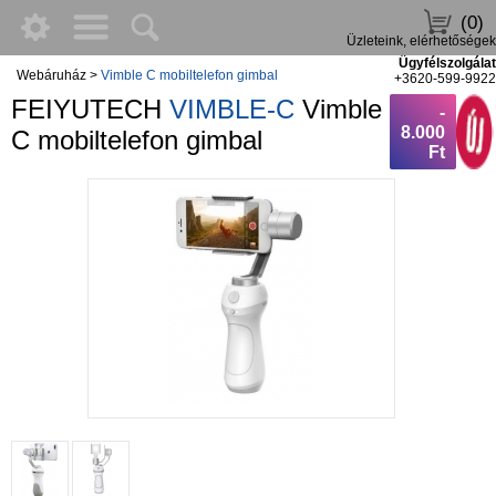
(0)
Üzleteink, elérhetőségek
Ügyfélszolgálat
Webáruház
>
Vimble C mobiltelefon gimbal
+3620-599-9922
FEIYUTECH
VIMBLE-C
Vimble
-
8.000
C mobiltelefon gimbal
Ft