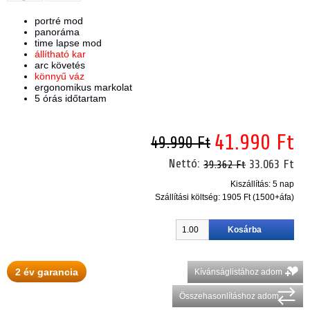
portré mod
panoráma
time lapse mod
állítható kar
arc követés
könnyű váz
ergonomikus markolat
5 órás időtartam
41.990 Ft
49.990 Ft
Nettó:
33.063 Ft
39.362 Ft
Kiszállítás: 5 nap
Szállítási költség:
1905 Ft (1500+áfa)
2 év garancia
Kívánságlistához adom
Összehasonlításhoz adom