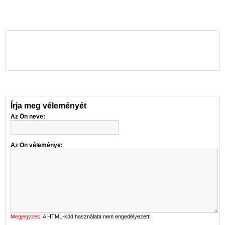
Írja meg véleményét
Az Ön neve:
Az Ön véleménye:
Megjegyzés:
A HTML-kód használata nem engedélyezett!