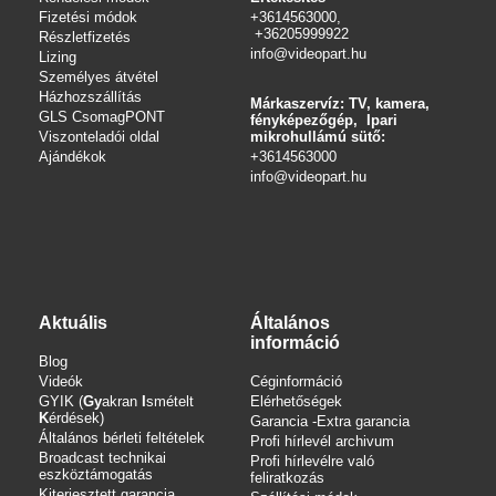
Fizetési módok
+3614563000,
+36205999922
Részletfizetés
info@videopart.hu
Lizing
Személyes átvétel
Házhozszállítás
Márkaszervíz: TV, kamera,
GLS CsomagPONT
fényképezőgép, Ipari
Viszonteladói oldal
mikrohullámú sütő:
Ajándékok
+3614563000
info
@videopart.hu
Aktuális
Általános
információ
Blog
Videók
Céginformáció
GYIK (
Gy
akran
I
smételt
Elérhetőségek
K
érdések)
Garancia -Extra garancia
Általános bérleti feltételek
Profi hírlevél archivum
Broadcast technikai
Profi hírlevélre való
eszköztámogatás
feliratkozás
Kiterjesztett garancia