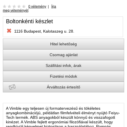
0 vélemény
|
Írja
meg véleményét
Boltonkénti készlet
1116 Budapest, Kalotaszeg u. 28.
Hitel lehetőség
Csomag ajánlat
Szállítási infok, árak
Fizetési módok
Árváltozás értesítő
A Vimble egy teljesen új formatervezésű és tökéletes
anyagkombinációjú, példátlan filmfelvételi élményt nyújtó Feiyu-
Tech termék. ABS anyagokból készült könnyű és visszafogott
kinézet. A Vimble fejlett ergonómiai filozófiával készült, hogy
rendkívüli kényelmet biztosítson a használatához. Pompás