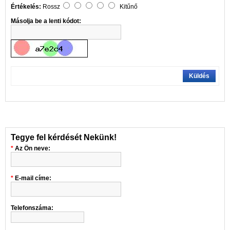
Értékelés:
Rossz
Kitűnő
Másolja be a lenti kódot:
Küldés
Tegye fel kérdését Nekünk!
Az Ön neve:
E-mail címe:
Telefonszáma: