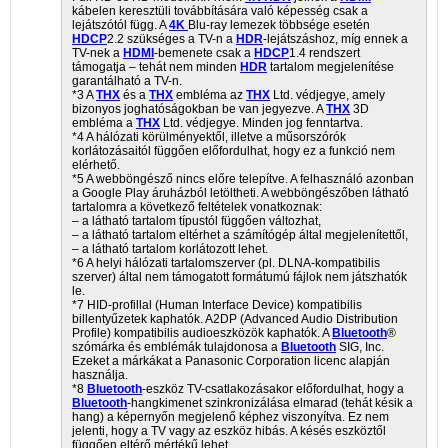
kábelen keresztüli továbbítására való képesség csak a
lejátszótól függ. A
4K
Blu-ray lemezek többsége esetén
HDCP
2.2 szükséges a TV-n a
HDR
-lejátszáshoz, míg ennek a
TV-nek a
HDMI
-bemenete csak a
HDCP
1.4 rendszert
támogatja – tehát nem minden
HDR
tartalom megjelenítése
garantálható a TV-n.
*3 A
THX
és a
THX
embléma az
THX
Ltd. védjegye, amely
bizonyos joghatóságokban be van jegyezve. A
THX
3D
embléma a
THX
Ltd. védjegye. Minden jog fenntartva.
*4 A hálózati körülményektől, illetve a műsorszórók
korlátozásaitól függően előfordulhat, hogy ez a funkció nem
elérhető.
*5 A webböngésző nincs előre telepítve. A felhasználó azonban
a Google Play áruházból letöltheti. A webböngészőben látható
tartalomra a következő feltételek vonatkoznak:
– a látható tartalom típustól függően változhat,
– a látható tartalom eltérhet a számítógép által megjelenítettől,
– a látható tartalom korlátozott lehet.
*6 A helyi hálózati tartalomszerver (pl. DLNA-kompatibilis
szerver) által nem támogatott formátumú fájlok nem játszhatók
le.
*7 HID-profillal (Human Interface Device) kompatibilis
billentyűzetek kaphatók. A2DP (Advanced Audio Distribution
Profile) kompatibilis audioeszközök kaphatók. A
Bluetooth
®
szómárka és emblémák tulajdonosa a
Bluetooth
SIG, Inc.
Ezeket a márkákat a Panasonic Corporation licenc alapján
használja.
*8
Bluetooth
-eszköz TV-csatlakozásakor előfordulhat, hogy a
Bluetooth
-hangkimenet szinkronizálása elmarad (tehát késik a
hang) a képernyőn megjelenő képhez viszonyítva. Ez nem
jelenti, hogy a TV vagy az eszköz hibás. A késés eszköztől
függően eltérő mértékű lehet.