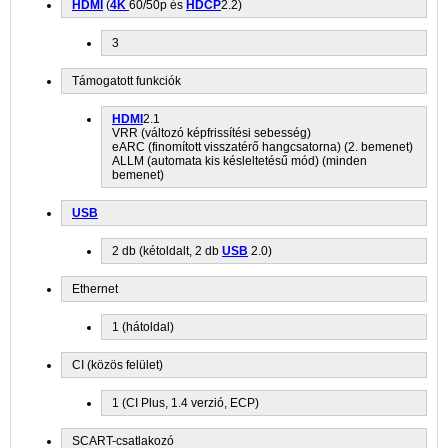
HDMI
(
4K
60/50p és
HDCP
2.2)
3
Támogatott funkciók
HDMI
2.1
VRR (változó képfrissítési sebesség)
eARC (finomított visszatérő hangcsatorna) (2. bemenet)
ALLM (automata kis késleltetésű mód) (minden
bemenet)
USB
2 db (kétoldalt, 2 db
USB
2.0)
Ethernet
1 (hátoldal)
CI (közös felület)
1 (CI Plus, 1.4 verzió, ECP)
SCART-csatlakozó