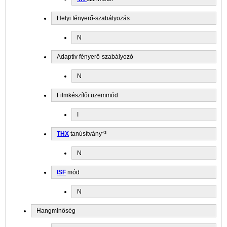
Helyi fényerő-szabályozás
N
Adaptív fényerő-szabályozó
N
Filmkészítői üzemmód
I
THX
tanúsítvány*³
N
ISF
mód
N
Hangminőség