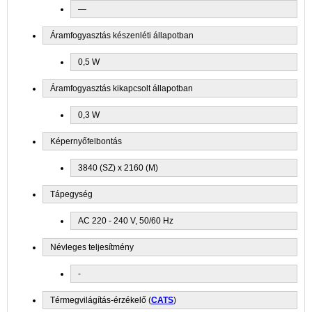
—
Áramfogyasztás készenléti állapotban
0,5 W
Áramfogyasztás kikapcsolt állapotban
0,3 W
Képernyőfelbontás
3840 (SZ) x 2160 (M)
Tápegység
AC 220 - 240 V, 50/60 Hz
Névleges teljesítmény
-
Térmegvilágítás-érzékelő (
CATS
)