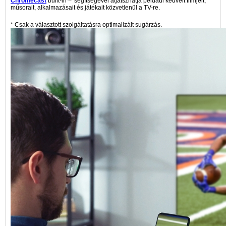
Chromecast
built-in™ segítségével átjátszhatja például kedvelt filmjeit,
műsorait, alkalmazásait és játékait közvetlenül a TV-re.
* Csak a választott szolgáltatásra optimalizált sugárzás.