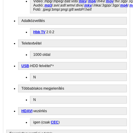
Videó:.mpg/.mpeg/.dat/.vob/.
mkv
/.
mp4
/.m4v/.
mov
/.flv/.3gp/.3
Audió:.
mp3
/.avi/.asf/.wmv/.divx/.
mkv
/.mka/.3gpp/.3gp/.
mp4
/.
m
Fotó: .jpeg/.bmp/.png/.gif/.webP/.heif
Adatközvetítés
Hbb TV
2.0.2
Teletextvétel
1000 oldal
USB
-HDD felvétel*⁹
N
Többablakos megjelenítés
N
HDAVI
vezérlés
igen (csak
CEC
)