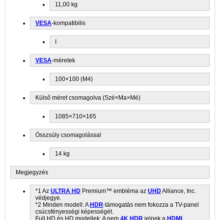
11,00 kg
VESA
-kompatibilis
I
VESA
-méretek
100×100 (M4)
Külső méret csomagolva (Szé×Ma×Mé)
1085×710×165
Összsúly csomagolással
14 kg
Megjegyzés
*1 Az
ULTRA HD
Premium™ embléma az
UHD
Alliance, Inc.
védjegye.
*2 Minden modell: A
HDR
-támogatás nem fokozza a TV-panel
csúcsfényességi képességét.
Full HD és HD modellek: A nem
4K
HDR
jelnek a
HDMI