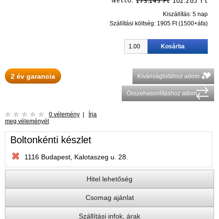
173.149 Ft
Kiszállítás: 5 nap
Szállítási költség:
1905 Ft (1500+áfa)
2 év garancia
Kívánságlistához adom
Összehasonlításhoz adom
0 vélemény
|
Írja
meg véleményét
Boltonkénti készlet
1116 Budapest, Kalotaszeg u. 28.
Hitel lehetőség
Csomag ajánlat
Szállítási infok, árak