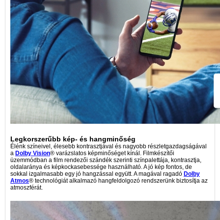
Legkorszerűbb kép- és hangminőség
Élénk színeivel, élesebb kontrasztjával és nagyobb részletgazdagságával
a
Dolby Vision
® varázslatos képminőséget kínál. Filmkészítői
üzemmódban a film rendezői szándék szerinti színpalettája, kontrasztja,
oldalaránya és képkockasebessége használható. A jó kép fontos, de
sokkal izgalmasabb egy jó hangzással együtt. A magával ragadó
Dolby
Atmos
® technológiát alkalmazó hangfeldolgozó rendszerünk biztosítja az
atmoszférát.