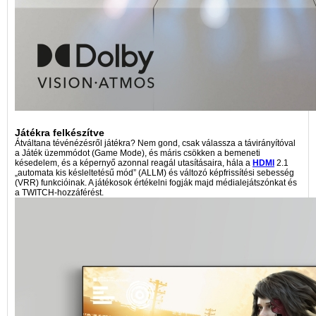
Játékra felkészítve
Átváltana tévénézésről játékra? Nem gond, csak válassza a távirányítóval
a Játék üzemmódot (Game Mode), és máris csökken a bemeneti
késedelem, és a képernyő azonnal reagál utasításaira, hála a
HDMI
2.1
„automata kis késleltetésű mód” (ALLM) és változó képfrissítési sebesség
(VRR) funkcióinak. A játékosok értékelni fogják majd médialejátszónkat és
a TWITCH-hozzáférést.