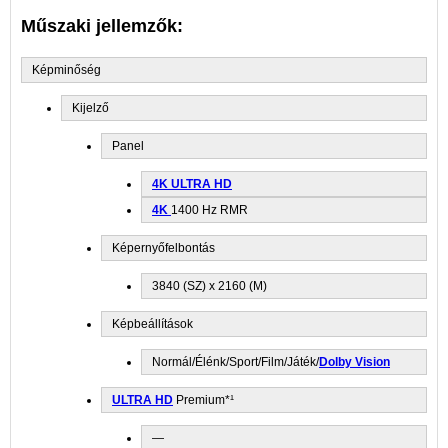
Műszaki jellemzők:
Képminőség
Kijelző
Panel
4K
ULTRA HD
4K
1400 Hz RMR
Képernyőfelbontás
3840 (SZ) x 2160 (M)
Képbeállítások
Normál/Élénk/Sport/Film/Játék/
Dolby Vision
ULTRA HD
Premium*¹
—