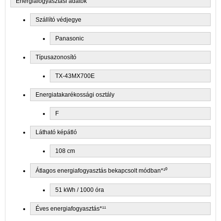
Energiafogyasztási adatok
Szállító védjegye
Panasonic
Típusazonosító
TX-43MX700E
Energiatakarékossági osztály
F
Látható képátló
108 cm
Átlagos energiafogyasztás bekapcsolt módban*¹⁰
51 kWh / 1000 óra
Éves energiafogyasztás*¹¹