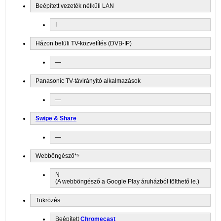
Beépített vezeték nélküli LAN
I
Házon belüli TV-közvetítés (DVB-IP)
—
Panasonic TV-távirányító alkalmazások
—
Swipe & Share
—
Webböngésző*⁵
N
(A webböngésző a Google Play áruházból tölthető le.)
Tükrözés
Beépített
Chromecast