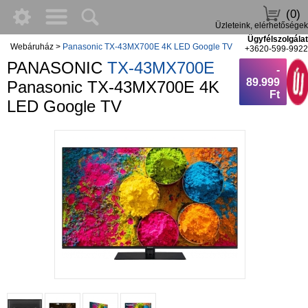
(0)
Üzleteink, elérhetőségek
Ügyfélszolgálat
Webáruház
>
Panasonic TX-43MX700E 4K LED Google TV
+3620-599-9922
PANASONIC
TX-43MX700E
-
89.999
Panasonic TX-43MX700E 4K
Ft
LED Google TV