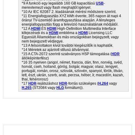
*9 A funkció egy legalább 160 GB kapacitású
USB
-
merevlemezt vagy flash meghajtót igényel.
*10 Az IEC 62087 2. kiadásának mérési módszere szerint.
*11 Energiafogyasztás XYZ kWh évente, 365 napon át napi 4
órányi TV-üzemidő áramfogyasztása alapján. A tényleges
energiafogyasztás függ a televízió használatának módjától.
*12 A
HDMI
ÉS
HDMI
High-Definition Multimedia Interface
kifejezések és a
HDMI
embléma a
HDMI
Licensing LLC
Egyesült Államokban és más országokban bejegyzett, vagy
nem bejegyzett védjegye.
*13 A felsoroltakon kívül további kiegészítők is kaphatók.
*14 Méretek az ajánlott stílusú állvánnyal.
*15 A CTA-2072 szerinti szabványos HSP támogatása (
HDR
állóképinterfész)
*16 35 nyelven (angol, német, francia, dán, finn, norvég, svéd,
horvát, cseh, holland, görög, bolgár, magyar, olasz, lengyel,
portugál, román, orosz, szlovák, szlovén, spanyol, török, litván,
lett, észt, ukrán, szerb, arab, perzsa, héber, ír, macedón, kazah,
thai, fehérorosz)
*17
HDR
-lejátszáshoz
HDR
-forrás szükséges (
H.264
vagy
H.265
(ST2084 vagy
HLG
formátum)).