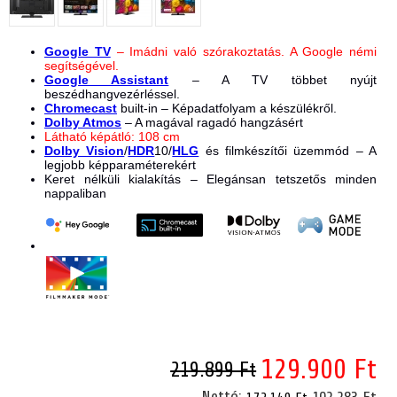
Google TV
– Imádni való szórakoztatás. A Google némi
segítségével.
Google Assistant
– A TV többet nyújt
beszédhangvezérléssel.
Chromecast
built-in – Képadatfolyam a készülékről.
Dolby Atmos
– A magával ragadó hangzásért
Látható képátló: 108 cm
Dolby Vision
/
HDR
10/
HLG
és filmkészítői üzemmód – A
legjobb képparaméterekért
Keret nélküli kialakítás – Elegánsan tetszetős minden
nappaliban
129.900 Ft
219.899 Ft
Nettó:
102.283 Ft