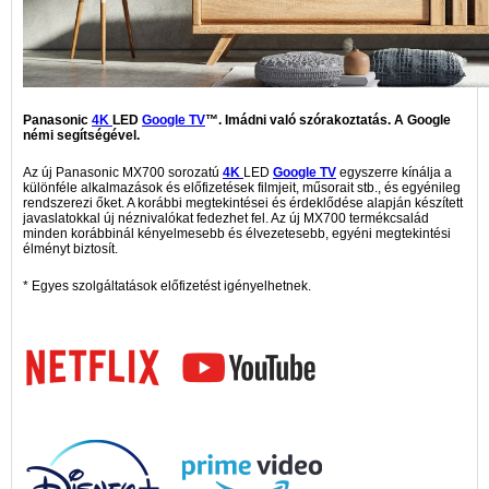
Panasonic
4K
LED
Google TV
™. Imádni való szórakoztatás. A Google
némi segítségével.
Az új Panasonic MX700 sorozatú
4K
LED
Google TV
egyszerre kínálja a
különféle alkalmazások és előfizetések filmjeit, műsorait stb., és egyénileg
rendszerezi őket. A korábbi megtekintései és érdeklődése alapján készített
javaslatokkal új néznivalókat fedezhet fel. Az új MX700 termékcsalád
minden korábbinál kényelmesebb és élvezetesebb, egyéni megtekintési
élményt biztosít.
* Egyes szolgáltatások előfizetést igényelhetnek.