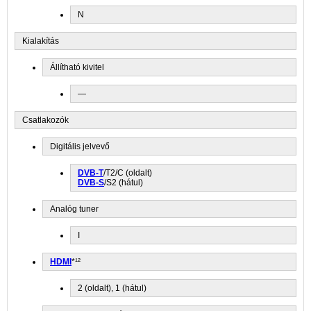
N
Kialakítás
Állítható kivitel
—
Csatlakozók
Digitális jelvevő
DVB-T
/T2/C (oldalt)
DVB-S
/S2 (hátul)
Analóg tuner
I
HDMI
*¹²
2 (oldalt), 1 (hátul)