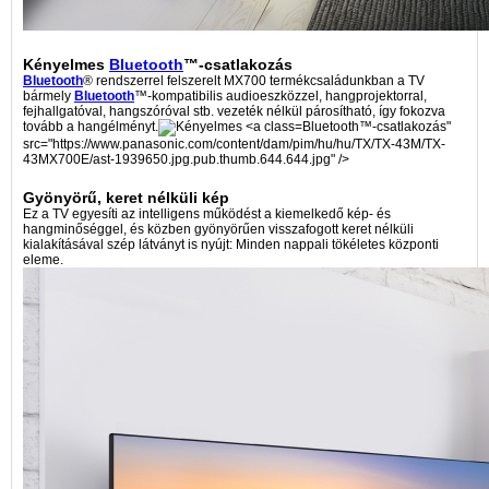
Kényelmes
Bluetooth
™-csatlakozás
Bluetooth
® rendszerrel felszerelt MX700 termékcsaládunkban a TV
bármely
Bluetooth
™-kompatibilis audioeszközzel, hangprojektorral,
fejhallgatóval, hangszóróval stb. vezeték nélkül párosítható, így fokozva
tovább a hangélményt.
Bluetooth™-csatlakozás"
src="https://www.panasonic.com/content/dam/pim/hu/hu/TX/TX-43M/TX-
43MX700E/ast-1939650.jpg.pub.thumb.644.644.jpg" />
Gyönyörű, keret nélküli kép
Ez a TV egyesíti az intelligens működést a kiemelkedő kép- és
hangminőséggel, és közben gyönyörűen visszafogott keret nélküli
kialakításával szép látványt is nyújt: Minden nappali tökéletes központi
eleme.