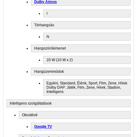
Dolby Atmos
I
Térhangzás
N
Hangszórókimenet
20 W (10 W x 2)
Hangüzemmódok
Egyéni, Standard, Élénk, Sport, Film, Zene, Hírek
Dolby DAP: Játék, Film, Zene, Hírek, Stadion,
Intelligens
Intelligens szolgáltatások
Okostévé
Google TV