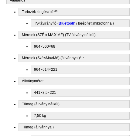
Általános
Tartozék kiegészítő*¹³
TV-távirányító (
Bluetooth
/ beépített mikrofonnal)
Méretek (SZÉ x MA X MÉ) (TV állvány nélkül)
964×560×68
Méretek (Szé×Ma×Mé) (állvánnyal)*¹⁴
964×614×221
Állványméret
441×8,5×221
Tömeg (állvány nélkül)
7,50 kg
Tömeg (állvánnyal)