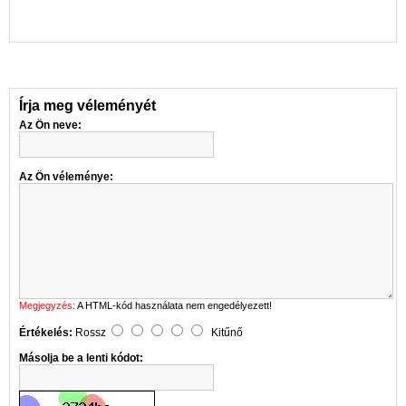
Írja meg véleményét
Az Ön neve:
Az Ön véleménye:
Megjegyzés:
A HTML-kód használata nem engedélyezett!
Értékelés:
Rossz
Kitűnő
Másolja be a lenti kódot: