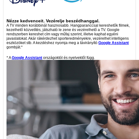
Nézze kedvenceit. Vezérelje beszédhanggal.
A TV minden korábbinál hasznosabb. Hangparanccsal kereshetők filmek,
kezelhető közvetítés, játszható le zene és vezérelhető a TV. Google
rendszerben kereshet cím vagy műfaj szerint, illetve kaphat egyéni
javaslatokat. Akár rákérdezhet sporteredményekre, vezérelhet intelligens
eszközöket stb. A kezdéshez nyomja meg a távirányító
Google Assistant
gombját.*
* A
Google Assistant
országoktól és nyelvektől függ.