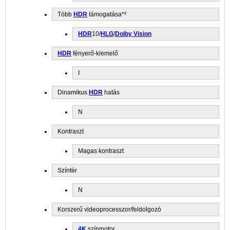
Több
HDR
támogatása*²
HDR
10/
HLG
/
Dolby Vision
HDR
fényerő-kiemelő
I
Dinamikus
HDR
hatás
N
Kontraszt
Magas kontraszt
Színtér
N
Korszerű videoprocesszor/feldolgozó
4K
színmotor