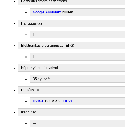
Beszédfelismerő asszisztens
Google Assistant
built-in
Hangutasítás
I
Elektronikus programújság (EPG)
I
Képernyőmenü nyelvei
35 nyelv*¹⁶
Digitális TV
DVB-T
/T2/C/S/S2 -
HEVC
Iker tuner
—