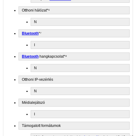
Otthoni hálózat*⁶
N
Bluetooth
*⁷
I
Bluetooth
hangkapcsolat*⁸
N
Otthoni IP-vezérlés
N
Médialejátszó
I
Támogatott formátumok