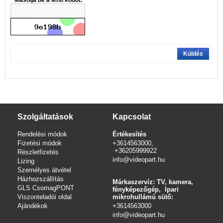
Másolja be a lenti kódot:
Küldés
Szolgáltatások
Kapcsolat
Rendelési módok
Értékesítés
Fizetési módok
+3614563000,
+36205999922
Részletfizetés
info@videopart.hu
Lizing
Személyes átvétel
Házhozszállítás
Márkaszervíz: TV, kamera,
GLS CsomagPONT
fényképezőgép, Ipari
Viszonteladói oldal
mikrohullámú sütő:
Ajándékok
+3614563000
info
@videopart.hu