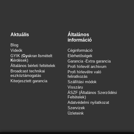
Aktuális
Általános
információ
Blog
Videók
Céginformáció
GYIK (
Gy
akran
I
smételt
Elérhetőségek
K
érdések)
Garancia -Extra garancia
Általános bérleti feltételek
Profi hírlevél archivum
Broadcast technikai
Profi hírlevélre való
eszköztámogatás
feliratkozás
Kiterjesztett garancia
Szállítási módok
Visszáru
ÁSZF (Általános Szerződési
Feltételek)
Adatvédelmi nyilatkozat
Szervizek
Üzleteink