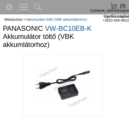
(0)
Üzleteink, elérhetőségek
Ügyfélszolgálat
Webáruház
>
Akkumulátor töltő (VBK akkumlátorhoz)
+3620-599-9922
PANASONIC
VW-BC10EB-K
Akkumulátor töltő (VBK
akkumlátorhoz)