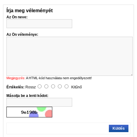
Írja meg véleményét
Az Ön neve:
Az Ön véleménye:
Megjegyzés:
A HTML-kód használata nem engedélyezett!
Értékelés:
Rossz
Kitűnő
Másolja be a lenti kódot:
Küldés