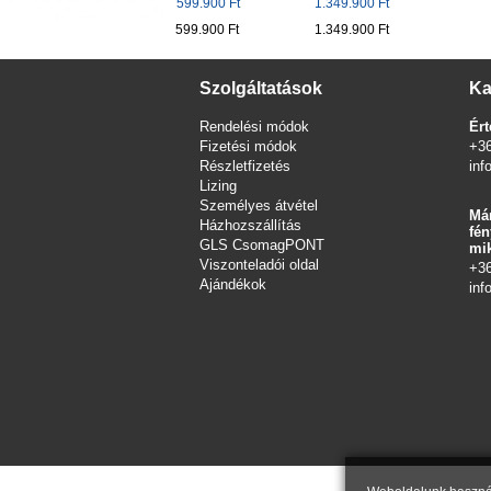
599.900 Ft
1.349.900 Ft
599.900 Ft
1.349.900 Ft
Szolgáltatások
Ka
Rendelési módok
Ért
Fizetési módok
+3
Részletfizetés
inf
Lizing
Személyes átvétel
Már
Házhozszállítás
fén
GLS CsomagPONT
mik
Viszonteladói oldal
+3
Ajándékok
inf