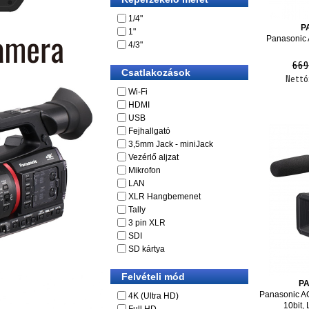
1/4"
P
1"
Panasonic
4/3"
669
Csatlakozások
Nettó
Wi-Fi
HDMI
USB
Fejhallgató
3,5mm Jack - miniJack
Vezérlő aljzat
Mikrofon
LAN
XLR Hangbemenet
Tally
3 pin XLR
SDI
SD kártya
Felvételi mód
P
Panasonic A
4K (Ultra HD)
10bit,