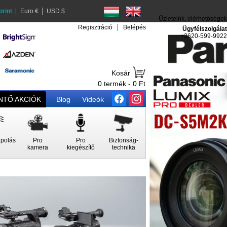
orint
Euro €
USD $
Üzleteink, elérhetőségek
Regisztráció
Belépés
Ügyfélszolgálat
+3620-599-9922
Kosár
0 termék - 0 Ft
TŐ AKCIÓK
Blog
Videók
polás
Pro
Pro
Biztonság-
kamera
kiegészítő
technika