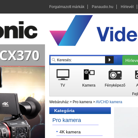
Forgalmazott márkák
Panaudio.hu
Hírlevél
Hírlev
TV
Kamera
Fényképező
A
Fej
Webáruház
>
Pro kamera
>
AVCHD kamera
Kategória
Pro kamera
4K kamera