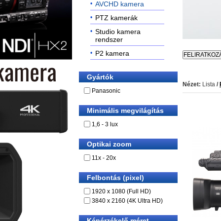
AVCHD kamera
PTZ kamerák
Studio kamera
rendszer
P2 kamera
Gyártók
Nézet:
Lista
/
Panasonic
Minimális megvilágítás
1,6 - 3 lux
Optikai zoom
11x - 20x
Felbontás (pixel)
1920 x 1080 (Full HD)
3840 x 2160 (4K Ultra HD)
Képérzékelő méret