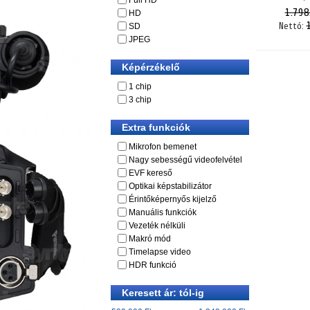
Full HD
1.798
HD
Nettó:
SD
JPEG
Képérzékelő
1 chip
3 chip
Extra funkciók
Mikrofon bemenet
Nagy sebességű videofelvétel
EVF kereső
Optikai képstabilizátor
Érintőképernyős kijelző
Manuális funkciók
Vezeték nélküli
Makró mód
Timelapse video
HDR funkció
Keresett ár: tól-ig