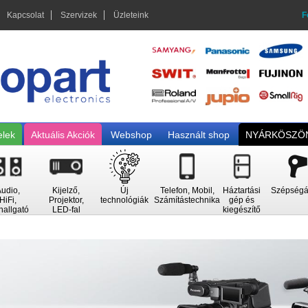
Kapcsolat
Szervizek
Üzleteink
F
elek
Aktuális Akciók
Webshop
Használt shop
NYÁRKÖSZÖN
udio,
Kijelző,
Új
Telefon, Mobil,
Háztartási
Szépségá
HiFi,
Projektor,
technológiák
Számítástechnika
gép és
hallgató
LED-fal
kiegészítő