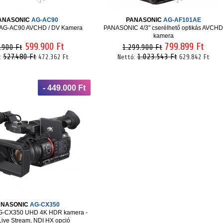
ANASONIC
AG-AC90
PANASONIC
AG-AF101AE
 AG-AC90 AVCHD / DV Kamera
PANASONIC 4/3" cserélhető optikás AVCHD
kamera
599.900 Ft
799.899 Ft
.900 Ft
1.299.900 Ft
527.480 Ft
1.023.543 Ft
:
472.362 Ft
Nettó:
629.842 Ft
- 449.000 Ft
ANASONIC
AG-CX350
G-CX350 UHD 4K HDR kamera -
 Live Stream, NDI HX opció