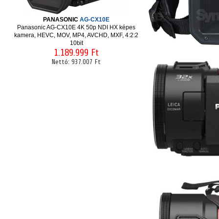
PANASONIC
AG-CX10E
Panasonic AG-CX10E 4K 50p NDI HX képes
kamera, HEVC, MOV, MP4, AVCHD, MXF, 4:2:2
10bit
1.189.999 Ft
Nettó:
937.007 Ft