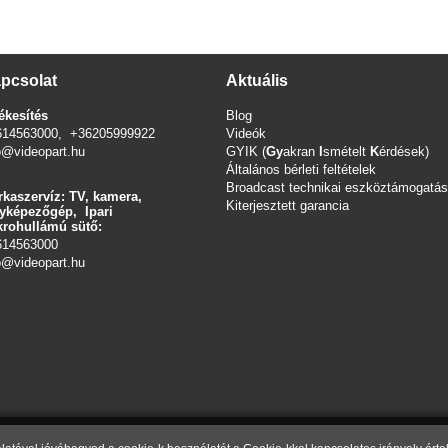
pcsolat
Aktuális
ékesítés
Blog
614563000, +36205999922
Videók
o@videopart.hu
GYIK (
Gy
akran
I
smételt
K
érdések)
Általános bérleti feltételek
Broadcast technikai eszköztámogatás
kaszervíz: TV, kamera,
Kiterjesztett garancia
yképezőgép, Ipari
rohullámú sütő:
614563000
o
@videopart.hu