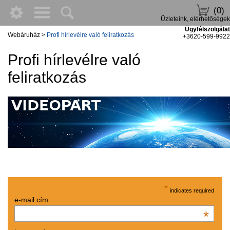
(0)
Üzleteink, elérhetőségek
Ügyfélszolgálat
Webáruház
>
Profi hírlevélre való feliratkozás
+3620-599-9922
Profi hírlevélre való
feliratkozás
*
indicates required
e-mail cím
*