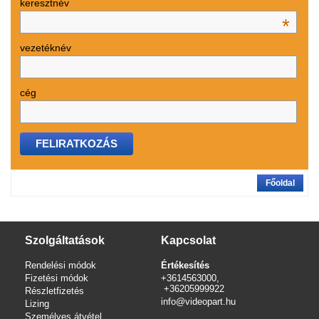
keresztnév
*
vezetéknév
cég
Főoldal
Szolgáltatások
Kapcsolat
Rendelési módok
Értékesítés
Fizetési módok
+3614563000,
+36205999922
Részletfizetés
info@videopart.hu
Lizing
Személyes átvétel