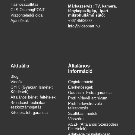
Házhozszállítás
Márkaszervíz: TV, kamera,
GLS CsomagPONT
fényképezőgép, Ipari
Viszonteladói oldal
mikrohullámú sütő:
Ajándékok
+3614563000
info
@videopart.hu
Aktuális
Általános
információ
Blog
Videók
Céginformáció
GYIK (
Gy
akran
I
smételt
Elérhetőségek
K
érdések)
Garancia -Extra garancia
Általános bérleti feltételek
Profi hírlevél archivum
Broadcast technikai
Profi hírlevélre való
eszköztámogatás
feliratkozás
Kiterjesztett garancia
Szállítási módok
Visszáru
ÁSZF (Általános Szerződési
Feltételek)
Adatvédelmi nyilatkozat