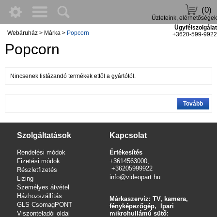
(0)
Üzleteink, elérhetőségek
Ügyfélszolgálat
Webáruház
>
Márka
>
Popcorn
+3620-599-9922
Popcorn
Nincsenek listázandó termékek ettől a gyártótól.
Tovább
Szolgáltatások
Kapcsolat
Rendelési módok
Értékesítés
Fizetési módok
+3614563000,
+36205999922
Részletfizetés
info@videopart.hu
Lizing
Személyes átvétel
Házhozszállítás
Márkaszervíz: TV, kamera,
GLS CsomagPONT
fényképezőgép, Ipari
Viszonteladói oldal
mikrohullámú sütő: