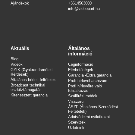
Ajándékok
+3614563000
info
@videopart.hu
Aktuális
Általános
információ
Blog
Videók
Céginformáció
GYIK (
Gy
akran
I
smételt
Elérhetőségek
K
érdések)
Garancia -Extra garancia
Általános bérleti feltételek
Profi hírlevél archivum
Broadcast technikai
Profi hírlevélre való
eszköztámogatás
feliratkozás
Kiterjesztett garancia
Szállítási módok
Visszáru
ÁSZF (Általános Szerződési
Feltételek)
Adatvédelmi nyilatkozat
Szervizek
Üzleteink