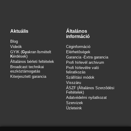
Aktuális
Általános
információ
Blog
Videók
Céginformáció
GYIK (
Gy
akran
I
smételt
Elérhetőségek
K
érdések)
Garancia -Extra garancia
Általános bérleti feltételek
Profi hírlevél archivum
Broadcast technikai
Profi hírlevélre való
eszköztámogatás
feliratkozás
Kiterjesztett garancia
Szállítási módok
Visszáru
ÁSZF (Általános Szerződési
Feltételek)
Adatvédelmi nyilatkozat
Szervizek
Üzleteink