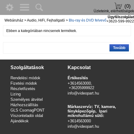
(0)
Üzleteink, elérhetőségek
Ügyfélszolgálat
Webáruház
>
Audio, HiFi, Fejhallgató
>
Blu-ray és DVD felvevő
+3620-599-9922
Ebben a kategóriában nincsenek termékek.
Tovább
Szolgáltatások
Kapcsolat
Rendelési módok
Értékesítés
Fizetési módok
+3614563000,
+36205999922
Részletfizetés
info@videopart.hu
Lizing
Személyes átvétel
Házhozszállítás
Márkaszervíz: TV, kamera,
GLS CsomagPONT
fényképezőgép, Ipari
Viszonteladói oldal
mikrohullámú sütő:
Ajándékok
+3614563000
info
@videopart.hu