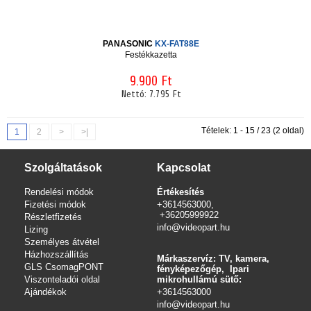
PANASONIC
KX-FAT88E
Festékkazetta
9.900 Ft
Nettó:
7.795 Ft
Tételek: 1 - 15 / 23 (2 oldal)
1
2
>
>|
Szolgáltatások
Kapcsolat
Rendelési módok
Értékesítés
Fizetési módok
+3614563000,
+36205999922
Részletfizetés
info@videopart.hu
Lizing
Személyes átvétel
Házhozszállítás
Márkaszervíz: TV, kamera,
GLS CsomagPONT
fényképezőgép, Ipari
Viszonteladói oldal
mikrohullámú sütő:
Ajándékok
+3614563000
info
@videopart.hu