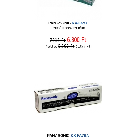
PANASONIC
KX-FA57
Termáltranszfer fólia
6.800 Ft
7.315 Ft
5.760 Ft
Nettó:
5.354 Ft
PANASONIC
KX-FA76A