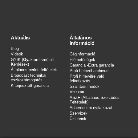
Aktuális
Általános
információ
Blog
Videók
Céginformáció
GYIK (
Gy
akran
I
smételt
Elérhetőségek
K
érdések)
Garancia -Extra garancia
Általános bérleti feltételek
Profi hírlevél archivum
Broadcast technikai
Profi hírlevélre való
eszköztámogatás
feliratkozás
Kiterjesztett garancia
Szállítási módok
Visszáru
ÁSZF (Általános Szerződési
Feltételek)
Adatvédelmi nyilatkozat
Szervizek
Üzleteink