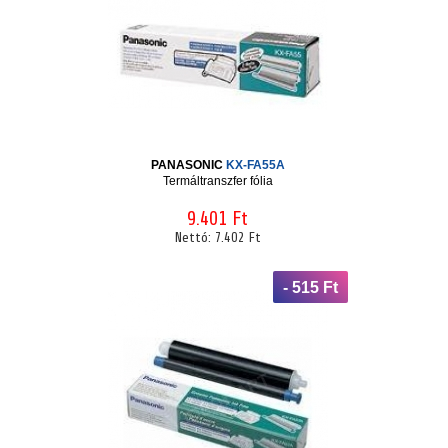
PANASONIC
KX-FA55A
Termáltranszfer fólia
9.401 Ft
Nettó:
7.402 Ft
- 515 Ft