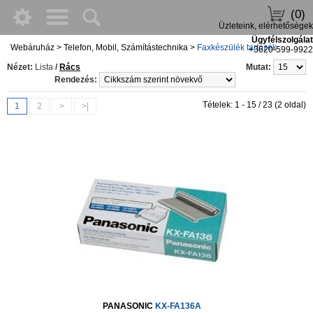
(0)
Üzleteink, elérhetőségek
Ügyfélszolgálat
Webáruház
>
Telefon, Mobil, Számítástechnika
>
Faxkészülék tartozék
+3620-599-9922
Nézet:
Lista
/
Rács
Mutat:
Rendezés:
Tételek: 1 - 15 / 23 (2 oldal)
1
2
>
>|
PANASONIC
KX-FA136A