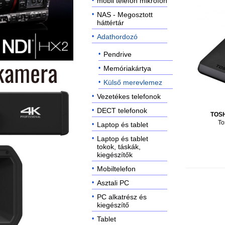
mobil telefon mikrofon
NAS - Megosztott
háttértár
Adathordozó
Pendrive
Memóriakártya
Külső merevlemez
Vezetékes telefonok
DECT telefonok
TOS
To
Laptop és tablet
Laptop és tablet
tokok, táskák,
kiegészítők
Mobiltelefon
Asztali PC
PC alkatrész és
kiegészítő
Tablet