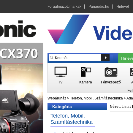
Forgalmazott márkák
Panaudio.hu
Hírlevél
Hírlev
TV
Kamera
Fényképező
A
Fej
Webáruház
>
Telefon, Mobil, Számítástechnika
>
Ada
Kategória
Nézet:
Lista
/
Telefon, Mobil,
Számítástechnika