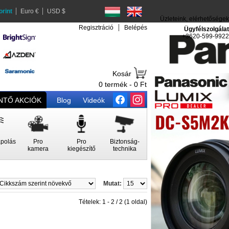
orint
Euro €
USD $
Üzleteink, elérhetőségek
Regisztráció
Belépés
Ügyfélszolgálat
+3620-599-9922
Kosár
0 termék - 0 Ft
TŐ AKCIÓK
Blog
Videók
polás
Pro
Pro
Biztonság-
kamera
kiegészítő
technika
Mutat:
Tételek: 1 - 2 / 2 (1 oldal)