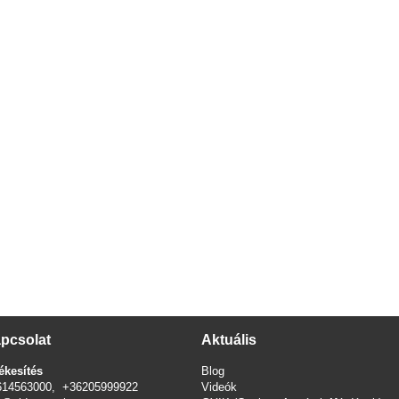
pcsolat
Aktuális
ékesítés
Blog
614563000, +36205999922
Videók