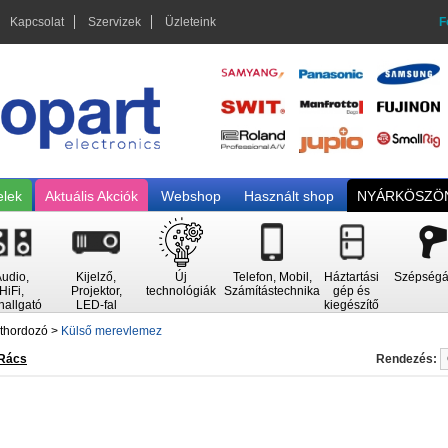
Kapcsolat
Szervizek
Üzleteink
F
elek
Aktuális Akciók
Webshop
Használt shop
NYÁRKÖSZÖN
udio,
Kijelző,
Új
Telefon, Mobil,
Háztartási
Szépségá
HiFi,
Projektor,
technológiák
Számítástechnika
gép és
hallgató
LED-fal
kiegészítő
thordozó
>
Külső merevlemez
Rács
Rendezés: