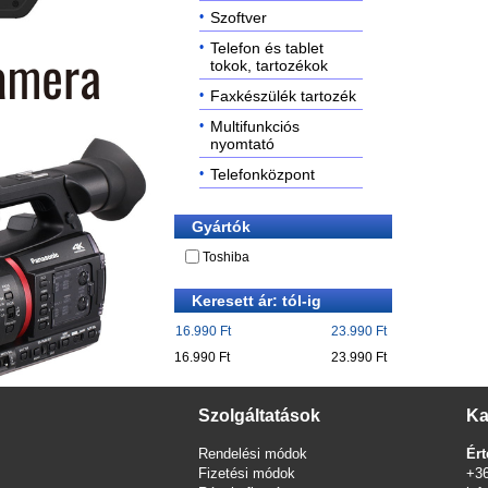
Szoftver
Telefon és tablet
tokok, tartozékok
Faxkészülék tartozék
Multifunkciós
nyomtató
Telefonközpont
Gyártók
Toshiba
Keresett ár: tól-ig
16.990 Ft
23.990 Ft
16.990 Ft
23.990 Ft
Szolgáltatások
Ka
Rendelési módok
Ért
Fizetési módok
+3