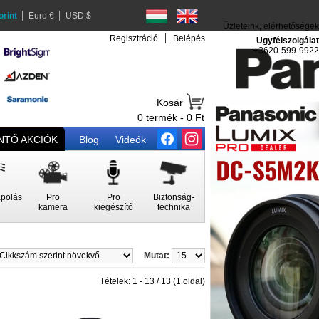
orint
Euro €
USD $
Üzleteink, elérhetőségek
Regisztráció
Belépés
Ügyfélszolgálat
+3620-599-9922
Kosár
0 termék - 0 Ft
TŐ AKCIÓK
Blog
Videók
polás
Pro
Pro
Biztonság-
kamera
kiegészítő
technika
Mutat:
Tételek: 1 - 13 / 13 (1 oldal)