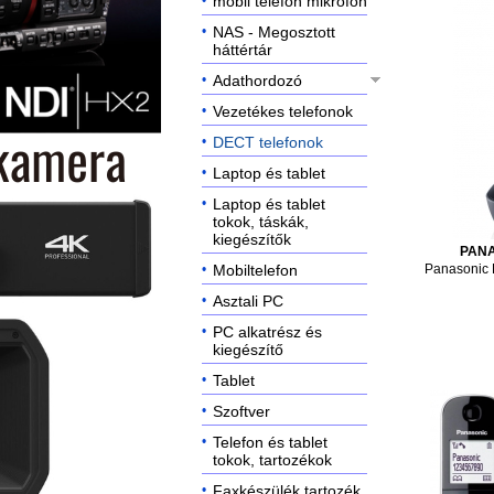
mobil telefon mikrofon
NAS - Megosztott
háttértár
Adathordozó
Vezetékes telefonok
DECT telefonok
Laptop és tablet
Laptop és tablet
tokok, táskák,
kiegészítők
PAN
Mobiltelefon
Panasonic
Asztali PC
PC alkatrész és
kiegészítő
Tablet
Szoftver
Telefon és tablet
tokok, tartozékok
Faxkészülék tartozék