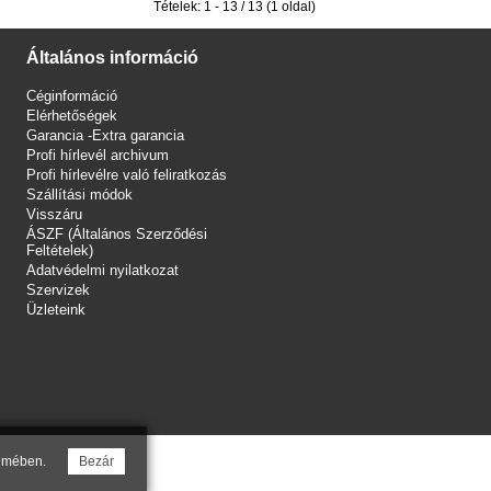
Tételek: 1 - 13 / 13 (1 oldal)
Általános információ
Céginformáció
Elérhetőségek
Garancia -Extra garancia
Profi hírlevél archivum
Profi hírlevélre való feliratkozás
Szállítási módok
Visszáru
ÁSZF (Általános Szerződési
Feltételek)
Adatvédelmi nyilatkozat
Szervizek
Üzleteink
elmében.
Bezár