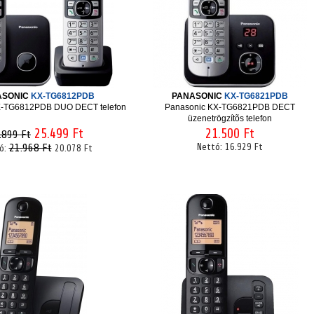
ASONIC
KX-TG6812PDB
PANASONIC
KX-TG6821PDB
X-TG6812PDB DUO DECT telefon
Panasonic KX-TG6821PDB DECT
üzenetrögzítõs telefon
25.499 Ft
21.500 Ft
.899 Ft
21.968 Ft
Nettó:
16.929 Ft
ó:
20.078 Ft