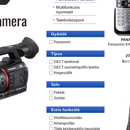
Multifunkciós
nyomtató
Telefonközpont
Gyártók
PAN
Panasonic
Panasonic K
Típus
27
Nett
DECT telefonok
DECT üzenetrögzítős telefon
Kiegeszítők
Szín
Fekete
Szürke
Extra funkciók
Hívófélazonosítás
Kihangosítás
Több kézibeszélős használat