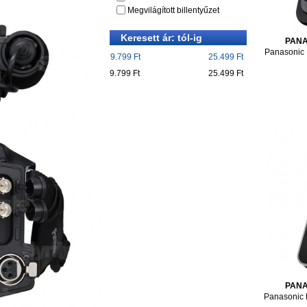
Megvilágított billentyűzet
Keresett ár: tól-ig
PAN
Panasonic
9.799 Ft
25.499 Ft
9.799 Ft
25.499 Ft
PAN
Panasonic