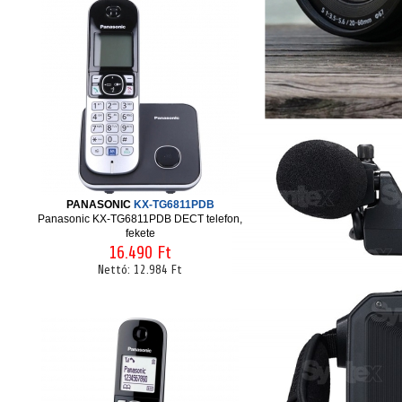
PANASONIC
KX-TG6811PDB
Panasonic KX-TG6811PDB DECT telefon,
fekete
16.490 Ft
Nettó:
12.984 Ft