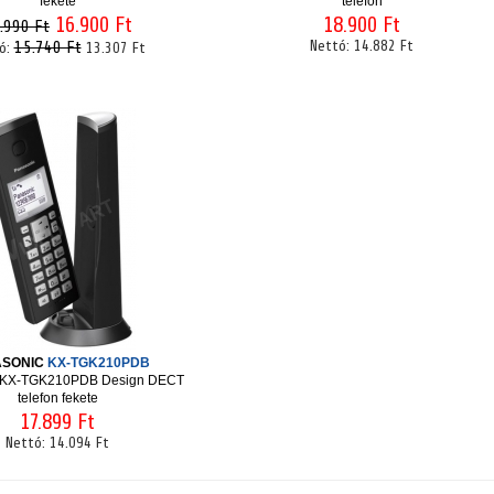
fekete
telefon
16.900 Ft
18.900 Ft
.990 Ft
15.740 Ft
Nettó:
14.882 Ft
ó:
13.307 Ft
ASONIC
KX-TGK210PDB
 KX-TGK210PDB Design DECT
telefon fekete
17.899 Ft
Nettó:
14.094 Ft