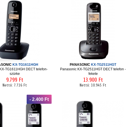
ASONIC
KX-TG1611HGH
PANASONIC
KX-TG2511HGT
 KX-TG1611HGH DECT telefon-
Panasonic KX-TG2511HGT DECT telefon -
szürke
fekete
9.799 Ft
13.900 Ft
Nettó:
7.716 Ft
Nettó:
10.945 Ft
- 2.400 Ft