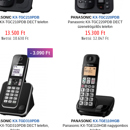
ASONIC
KX-TGC210PDB
PANASONIC
KX-TGC220PDB
 KX-TGC210PDB DECT telefon
Panasonic KX-TGC220PDB DECT
üzenetrögzítõs telefon
13.500 Ft
15.300 Ft
Nettó:
10.630 Ft
Nettó:
12.047 Ft
- 3.090 Ft
ASONIC
KX-TGD310PDB
PANASONIC
KX-TGE110HGB
 KX-TGD310PDB DECT telefon,
Panasonic KX-TGE110HGB nagygombos