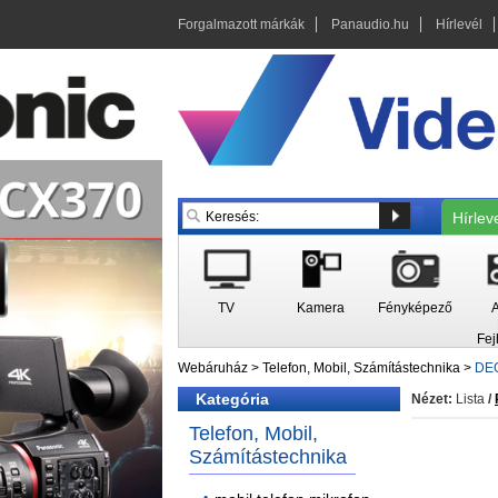
Forgalmazott márkák
Panaudio.hu
Hírlevél
Hírlev
TV
Kamera
Fényképező
A
Fej
Webáruház
>
Telefon, Mobil, Számítástechnika
>
DEC
Kategória
Nézet:
Lista
/
Telefon, Mobil,
Számítástechnika