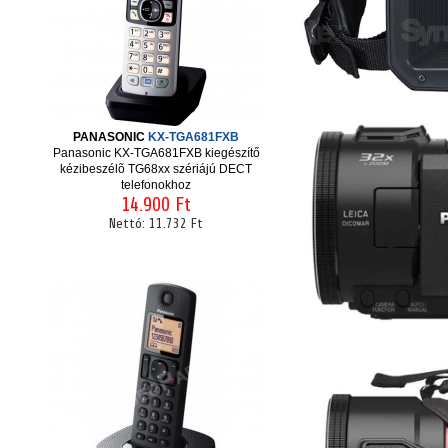
PANASONIC
KX-TGA681FXB
Panasonic KX-TGA681FXB kiegészítő
kézibeszélõ TG68xx szériájú DECT
telefonokhoz
14.900 Ft
Nettó:
11.732 Ft