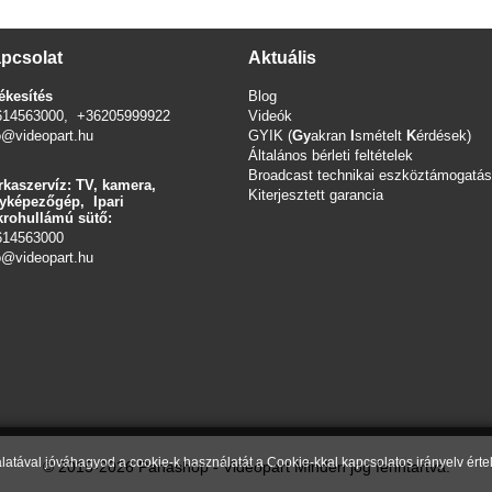
pcsolat
Aktuális
ékesítés
Blog
614563000, +36205999922
Videók
o@videopart.hu
GYIK (
Gy
akran
I
smételt
K
érdések)
Általános bérleti feltételek
Broadcast technikai eszköztámogatás
kaszervíz: TV, kamera,
Kiterjesztett garancia
yképezőgép, Ipari
rohullámú sütő:
614563000
o
@videopart.hu
atával jóváhagyod a cookie-k használatát a Cookie-kkal kapcsolatos irányelv ért
© 2015-2026 Panashop - Videopart Minden jog fenntartva.