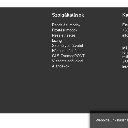
Szolgáltatások
Ka
Rendelési módok
Ért
Fizetési módok
+3
Részletfizetés
inf
Lizing
Személyes átvétel
Már
Házhozszállítás
fén
GLS CsomagPONT
mik
Viszonteladói oldal
+3
Ajándékok
inf
Weboldalunk használ