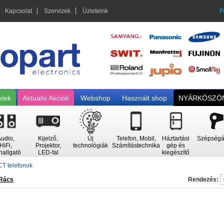
Kapcsolat
Szervizek
Üzleteink
F
elek
Aktuális Akciók
Webshop
Használt shop
NYÁRKÖSZÖN
udio,
Kijelző,
Új
Telefon, Mobil,
Háztartási
Szépségá
HiFi,
Projektor,
technológiák
Számítástechnika
gép és
hallgató
LED-fal
kiegészítő
T telefonok
Rács
Rendezés: