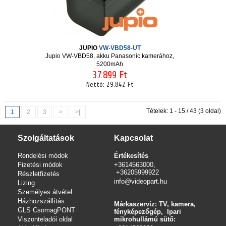
JUPIO
VW-VBD58-UT
Jupio VW-VBD58, akku Panasonic kamerához,
5200mAh
37.899 Ft
Nettó:
29.842 Ft
Tételek: 1 - 15 / 43 (3 oldal)
1
2
3
>
>|
Szolgáltatások
Kapcsolat
Rendelési módok
Értékesítés
Fizetési módok
+3614563000,
+36205999922
Részletfizetés
info@videopart.hu
Lizing
Személyes átvétel
Házhozszállítás
Márkaszervíz: TV, kamera,
GLS CsomagPONT
fényképezőgép, Ipari
Viszonteladói oldal
mikrohullámú sütő: