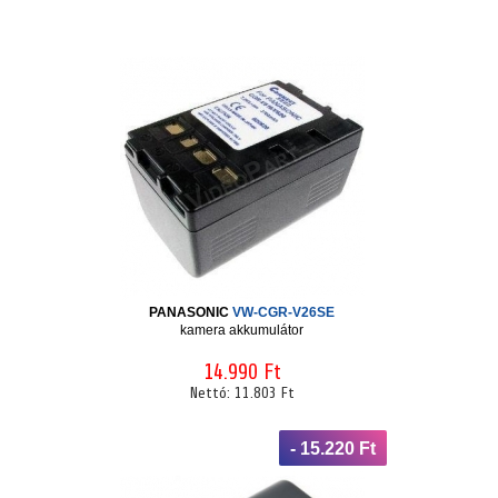
PANASONIC
VW-CGR-V26SE
kamera akkumulátor
14.990 Ft
Nettó:
11.803 Ft
- 15.220 Ft