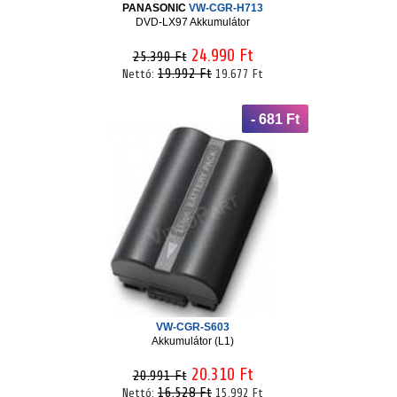
PANASONIC
VW-CGR-H713
DVD-LX97 Akkumulátor
24.990 Ft
25.390 Ft
19.992 Ft
Nettó:
19.677 Ft
- 681 Ft
VW-CGR-S603
Akkumulátor (L1)
20.310 Ft
20.991 Ft
16.528 Ft
Nettó:
15.992 Ft