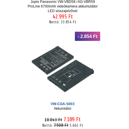
Jupio Panasonic VW-VBD58 / AG-VBR59
ProLine 6700mAh videókamera akkumulátor
LED visszajelzővel
42.995 Ft
Nettó:
33.854 Ft
- 2.854 Ft
VW-CGA-S003
Akkumlátor
7.189 Ft
10.043 Ft
7.908 Ft
Nettó:
5.661 Ft