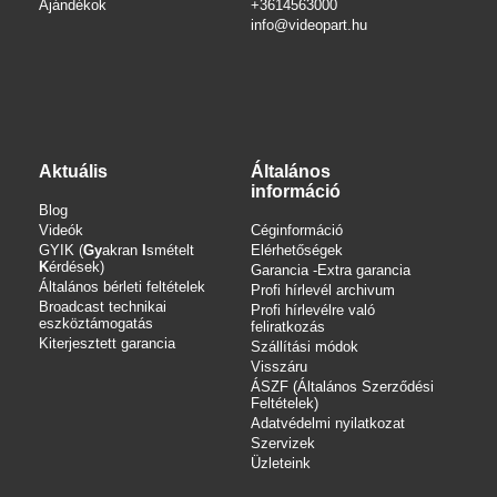
Ajándékok
+3614563000
info
@videopart.hu
Aktuális
Általános
információ
Blog
Videók
Céginformáció
GYIK (
Gy
akran
I
smételt
Elérhetőségek
K
érdések)
Garancia -Extra garancia
Általános bérleti feltételek
Profi hírlevél archivum
Broadcast technikai
Profi hírlevélre való
eszköztámogatás
feliratkozás
Kiterjesztett garancia
Szállítási módok
Visszáru
ÁSZF (Általános Szerződési
Feltételek)
Adatvédelmi nyilatkozat
Szervizek
Üzleteink