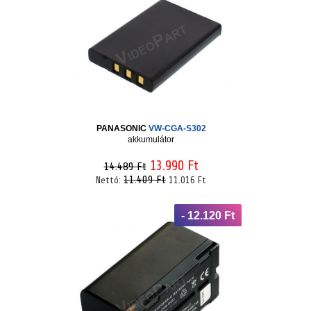
PANASONIC
VW-CGA-S302
akkumulátor
13.990 Ft
14.489 Ft
11.409 Ft
Nettó:
11.016 Ft
- 12.120 Ft