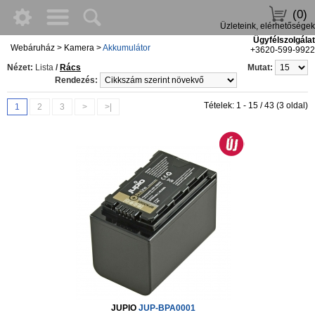
(0)
Üzleteink, elérhetőségek
Ügyfélszolgálat
Webáruház
>
Kamera
>
Akkumulátor
+3620-599-9922
Nézet:
Lista
/
Rács
Mutat:
Rendezés:
Tételek: 1 - 15 / 43 (3 oldal)
1
2
3
>
>|
JUPIO
JUP-BPA0001