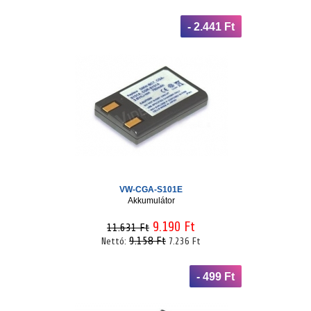
- 2.441 Ft
VW-CGA-S101E
Akkumulátor
9.190 Ft
11.631 Ft
9.158 Ft
Nettó:
7.236 Ft
- 499 Ft