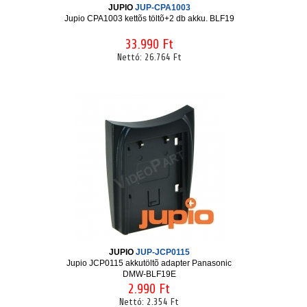
JUPIO
JUP-CPA1003
Jupio CPA1003 kettõs töltõ+2 db akku. BLF19
33.990 Ft
Nettó:
26.764 Ft
JUPIO
JUP-JCP0115
Jupio JCP0115 akkutöltõ adapter Panasonic
DMW-BLF19E
2.990 Ft
Nettó:
2.354 Ft