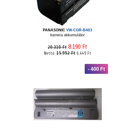
PANASONIC
VW-CGR-B403
kamera akkumulátor
8.190 Ft
20.310 Ft
15.992 Ft
Nettó:
6.449 Ft
- 400 Ft