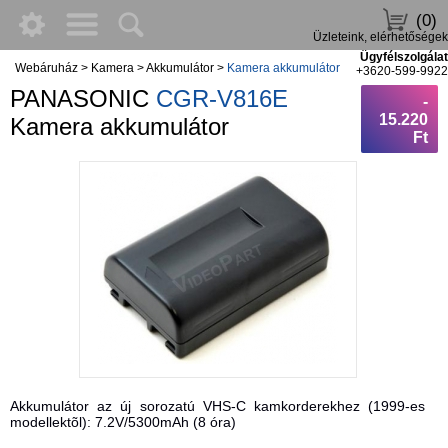
(0)
Üzleteink, elérhetőségek
Ügyfélszolgálat
Webáruház
>
Kamera
>
Akkumulátor
>
Kamera akkumulátor
+3620-599-9922
PANASONIC
CGR-V816E
-
15.220
Kamera akkumulátor
Ft
Akkumulátor az új sorozatú VHS-C kamkorderekhez (1999-es
modellektõl): 7.2V/5300mAh (8 óra)