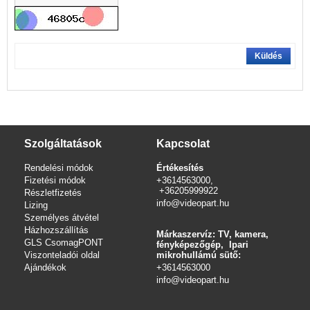
Küldés
Szolgáltatások
Kapcsolat
Rendelési módok
Értékesítés
Fizetési módok
+3614563000,
+36205999922
Részletfizetés
info@videopart.hu
Lizing
Személyes átvétel
Házhozszállítás
Márkaszervíz: TV, kamera,
GLS CsomagPONT
fényképezőgép, Ipari
Viszonteladói oldal
mikrohullámú sütő:
Ajándékok
+3614563000
info
@videopart.hu