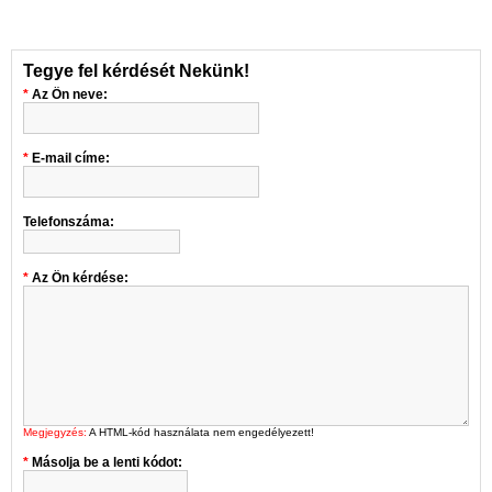
Tegye fel kérdését Nekünk!
Az Ön neve:
E-mail címe:
Telefonszáma:
Az Ön kérdése:
Megjegyzés:
A HTML-kód használata nem engedélyezett!
Másolja be a lenti kódot: