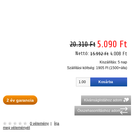
5.090 Ft
20.310 Ft
Nettó:
4.008 Ft
15.992 Ft
Kiszállítás: 5 nap
Szállítási költség:
1905 Ft (1500+áfa)
2 év garancia
Kívánságlistához adom
Összehasonlításhoz adom
0 vélemény
|
Írja
meg véleményét