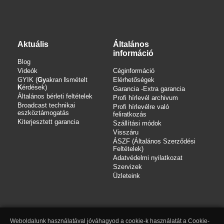
Aktuális
Általános
információ
Blog
Videók
Céginformáció
GYIK (
Gy
akran
I
smételt
Elérhetőségek
K
érdések)
Garancia -Extra garancia
Általános bérleti feltételek
Profi hírlevél archivum
Broadcast technikai
Profi hírlevélre való
eszköztámogatás
feliratkozás
Kiterjesztett garancia
Szállítási módok
Visszáru
ÁSZF (Általános Szerződési
Feltételek)
Adatvédelmi nyilatkozat
Szervizek
Üzleteink
Weboldalunk használatával jóváhagyod a cookie-k használatát a Cookie-