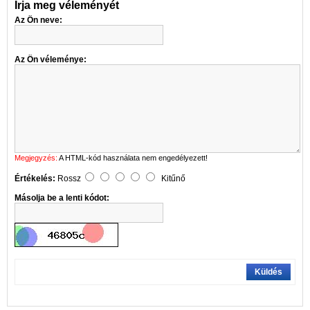
Írja meg véleményét
Az Ön neve:
Az Ön véleménye:
Megjegyzés:
A HTML-kód használata nem engedélyezett!
Értékelés:
Rossz
Kitűnő
Másolja be a lenti kódot:
Küldés