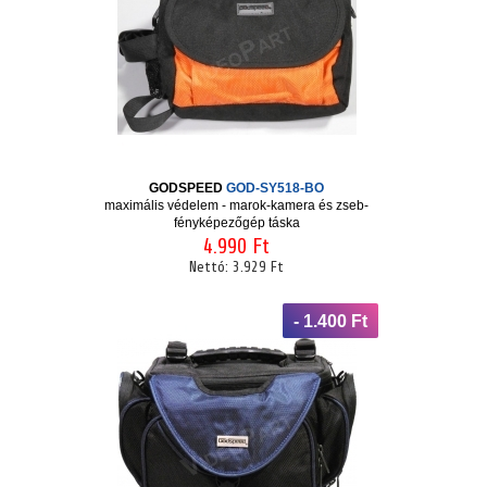
GODSPEED
GOD-SY518-BO
maximális védelem - marok-kamera és zseb-
fényképezőgép táska
4.990 Ft
Nettó:
3.929 Ft
- 1.400 Ft