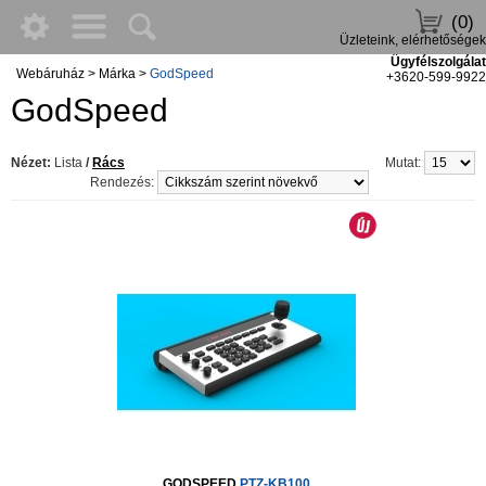
(0)
Üzleteink, elérhetőségek
Ügyfélszolgálat
Webáruház
>
Márka
>
GodSpeed
+3620-599-9922
GodSpeed
Nézet:
Lista
/
Rács
Mutat:
Rendezés:
GODSPEED
PTZ-KB100