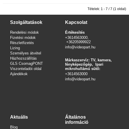
Tételek: 1 - 7 / 7 (1 oldal)
Szolgáltatások
Kapcsolat
Rendelési módok
Értékesítés
Fizetési módok
+3614563000,
+36205999922
Részletfizetés
info@videopart.hu
Lizing
Személyes átvétel
Házhozszállítás
Márkaszervíz: TV, kamera,
GLS CsomagPONT
fényképezőgép, Ipari
Viszonteladói oldal
mikrohullámú sütő:
Ajándékok
+3614563000
info
@videopart.hu
Aktuális
Általános
információ
Blog