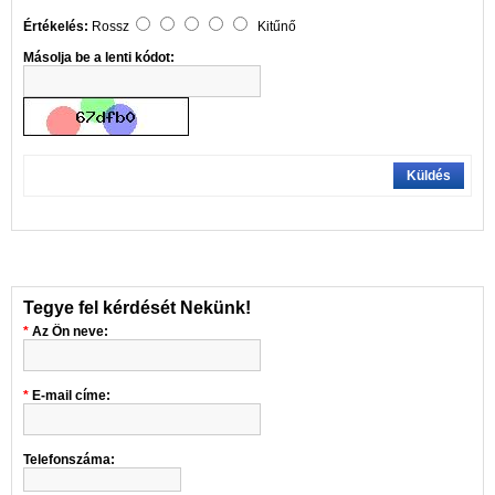
Értékelés:
Rossz
Kitűnő
Másolja be a lenti kódot:
Küldés
Tegye fel kérdését Nekünk!
Az Ön neve:
E-mail címe:
Telefonszáma: