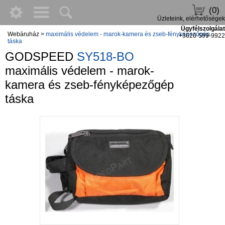
(0)
Üzleteink, elérhetőségek
Ügyfélszolgálat
Webáruház
>
maximális védelem - marok-kamera és zseb-fényképezőgép
+3620-599-9922
táska
GODSPEED
SY518-BO
maximális védelem - marok-
kamera és zseb-fényképezőgép
táska