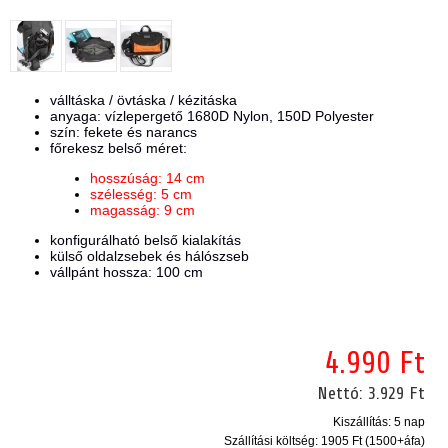
válltáska / övtáska / kézitáska
anyaga: vízlepergető 1680D Nylon, 150D Polyester
szín: fekete és narancs
főrekesz belső méret:
hosszúság: 14 cm
szélesség: 5 cm
magasság: 9 cm
konfigurálható belső kialakítás
külső oldalzsebek és hálószseb
vállpánt hossza: 100 cm
4.990 Ft
Nettó:
3.929 Ft
Kiszállítás: 5 nap
Szállítási költség:
1905 Ft (1500+áfa)