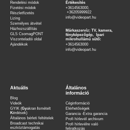
Rendelési módok
Értékesítés
Fizetési módok
+3614563000,
+36205999922
Részletfizetés
info@videopart.hu
Lizing
Személyes átvétel
Házhozszállítás
Márkaszervíz: TV, kamera,
GLS CsomagPONT
fényképezőgép, Ipari
Viszonteladói oldal
mikrohullámú sütő:
Ajándékok
+3614563000
info
@videopart.hu
Aktuális
Általános
információ
Blog
Videók
Céginformáció
GYIK (
Gy
akran
I
smételt
Elérhetőségek
K
érdések)
Garancia -Extra garancia
Általános bérleti feltételek
Profi hírlevél archivum
Broadcast technikai
Profi hírlevélre való
eszköztámogatás
feliratkozás