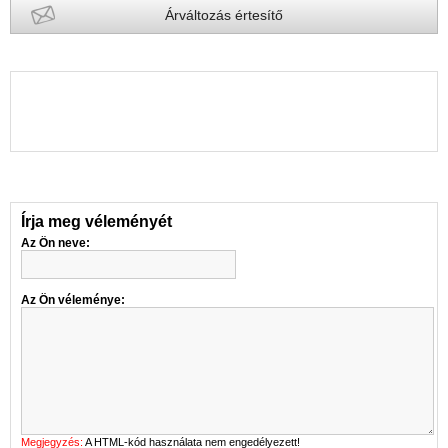
Árváltozás értesítő
Írja meg véleményét
Az Ön neve:
Az Ön véleménye:
Megjegyzés:
A HTML-kód használata nem engedélyezett!