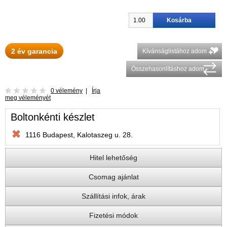
2 év garancia
Kívánságlistához adom
Összehasonlításhoz adom
0 vélemény
|
Írja
meg véleményét
Boltonkénti készlet
1116 Budapest, Kalotaszeg u. 28.
Hitel lehetőség
Csomag ajánlat
Szállítási infok, árak
Fizetési módok