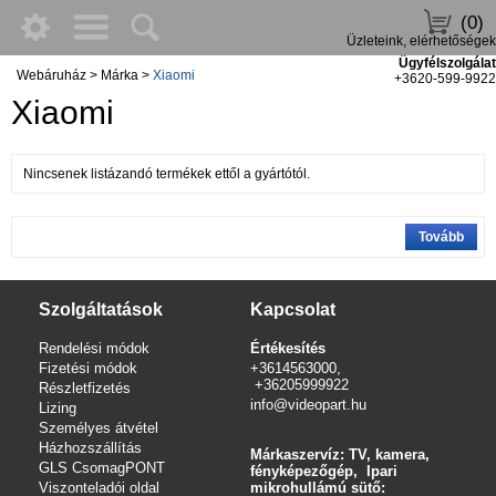
(0)
Üzleteink, elérhetőségek
Ügyfélszolgálat
Webáruház
>
Márka
>
Xiaomi
+3620-599-9922
Xiaomi
Nincsenek listázandó termékek ettől a gyártótól.
Tovább
Szolgáltatások
Kapcsolat
Rendelési módok
Értékesítés
Fizetési módok
+3614563000,
+36205999922
Részletfizetés
info@videopart.hu
Lizing
Személyes átvétel
Házhozszállítás
Márkaszervíz: TV, kamera,
GLS CsomagPONT
fényképezőgép, Ipari
Viszonteladói oldal
mikrohullámú sütő: