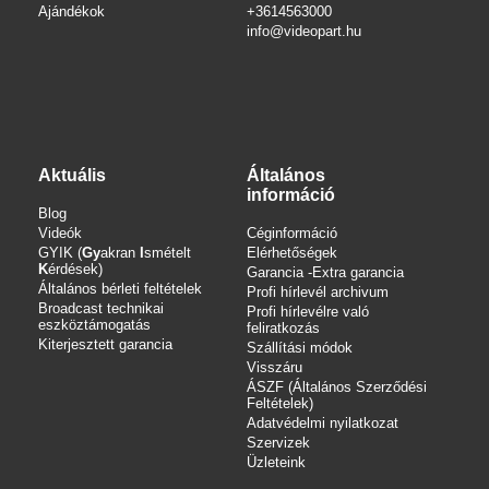
Ajándékok
+3614563000
info
@videopart.hu
Aktuális
Általános
információ
Blog
Videók
Céginformáció
GYIK (
Gy
akran
I
smételt
Elérhetőségek
K
érdések)
Garancia -Extra garancia
Általános bérleti feltételek
Profi hírlevél archivum
Broadcast technikai
Profi hírlevélre való
eszköztámogatás
feliratkozás
Kiterjesztett garancia
Szállítási módok
Visszáru
ÁSZF (Általános Szerződési
Feltételek)
Adatvédelmi nyilatkozat
Szervizek
Üzleteink