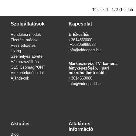
Tételek: 1 - 2 / 2 (1 oldal)
Szolgáltatások
Kapcsolat
Rendelési módok
Értékesítés
Fizetési módok
+3614563000,
+36205999922
Részletfizetés
info@videopart.hu
Lizing
Személyes átvétel
Házhozszállítás
Márkaszervíz: TV, kamera,
GLS CsomagPONT
fényképezőgép, Ipari
Viszonteladói oldal
mikrohullámú sütő:
Ajándékok
+3614563000
info
@videopart.hu
Aktuális
Általános
információ
Blog