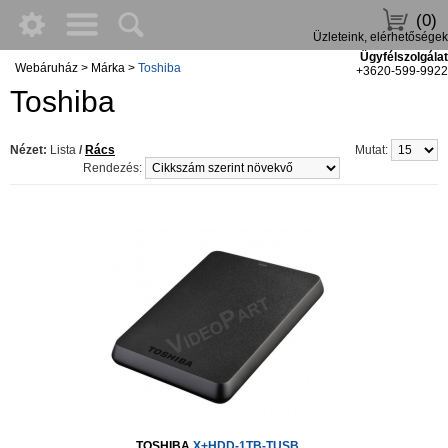
(0)
Üzleteink, elérhetőségek
Ügyfélszolgálat
Webáruház
>
Márka
>
Toshiba
+3620-599-9922
Toshiba
Nézet:
Lista
/
Rács
Mutat:
Rendezés:
TOSHIBA
X+HDD-1TB-TUSB