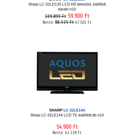
Sharp LC-32LD135 LCD HD televízió, kiállított
darab! n10
59.900 Ft
109.899 Ft
86.535 Ft
Nettó:
47.165 Ft
SHARP
LC-32LE144
Sharp LC-32LE144 LCD TV, kiállított db n10
54.900 Ft
Nettó:
43.228 Ft