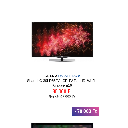
SHARP
LC-39LE652V
Sharp LC-39LE652V LCD TV Full HD, Wi-Fi -
Kirakati- n10
80.000 Ft
Nettó:
62.992 Ft
- 70.000 Ft