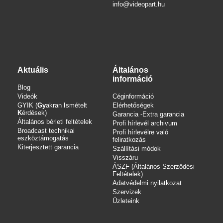
info
@videopart.hu
Aktuális
Általános
információ
Blog
Videók
Céginformáció
GYIK (
Gy
akran
I
smételt
Elérhetőségek
K
érdések)
Garancia -Extra garancia
Általános bérleti feltételek
Profi hírlevél archivum
Broadcast technikai
Profi hírlevélre való
eszköztámogatás
feliratkozás
Kiterjesztett garancia
Szállítási módok
Visszáru
ÁSZF (Általános Szerződési
Feltételek)
Adatvédelmi nyilatkozat
Szervizek
Üzleteink