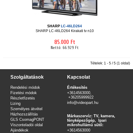
SHARP
LC-46LD264
SHARP LC-46LD264 Kirakati tv n10
85.000 Ft
Nettó:
66.929 Ft
Tételek: 1 - 5 / 5 (1 oldal)
Szolgáltatások
Kapcsolat
Rendelési módok
Értékesítés
Fizetési módok
+3614563000,
+36205999922
Részletfizetés
info@videopart.hu
Lizing
Személyes átvétel
Házhozszállítás
Márkaszervíz: TV, kamera,
GLS CsomagPONT
fényképezőgép, Ipari
Viszonteladói oldal
mikrohullámú sütő:
Ajándékok
+3614563000