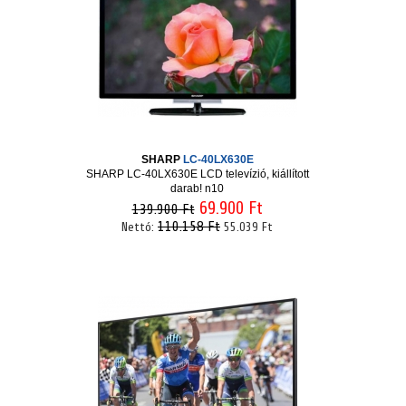
SHARP
LC-40LX630E
SHARP LC-40LX630E LCD televízió, kiállított
darab! n10
69.900 Ft
139.900 Ft
110.158 Ft
Nettó:
55.039 Ft