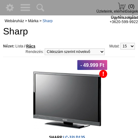
(0)
Üzleteink, elérhetőségek
Ügyfélszolgálat
Webáruház
>
Márka
>
Sharp
+3620-599-9922
Sharp
Nézet:
Lista
/
Rács
Mutat:
Rendezés:
- 49.999 Ft
SHARP
LC-32LD135