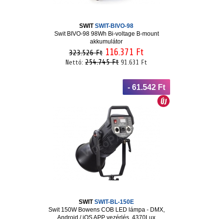
SWIT
SWIT-BIVO-98
Swit BIVO-98 98Wh Bi-voltage B-mount
akkumulátor
116.371 Ft
323.526 Ft
254.745 Ft
Nettó:
91.631 Ft
- 61.542 Ft
SWIT
SWIT-BL-150E
Swit 150W Bowens COB LED lámpa - DMX,
Android / iOS APP vezérlés, 4370Lux