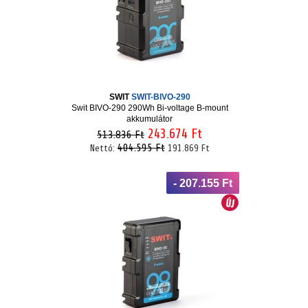
SWIT
SWIT-BIVO-290
Swit BIVO-290 290Wh Bi-voltage B-mount
akkumulátor
243.674 Ft
513.836 Ft
404.595 Ft
Nettó:
191.869 Ft
- 207.155 Ft