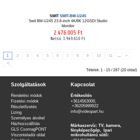
SWIT
SWIT-BM-U245
Swit BM-U245 23.8-inch 4K/8K 12GSDI Studio
Monitor
2.476.005 Ft
Nettó:
1.949.610 Ft
1
2
3
4
5
6
7
8
9
10
11
....
>
>|
Tételek: 1 - 15 / 287 (20 oldal)
Szolgáltatások
Kapcsolat
Rendelési módok
Értékesítés
Fizetési módok
+3614563000,
+36205999922
Részletfizetés
info@videopart.hu
Lizing
Személyes átvétel
Házhozszállítás
Márkaszervíz: TV, kamera,
GLS CsomagPONT
fényképezőgép, Ipari
Viszonteladói oldal
mikrohullámú sütő: