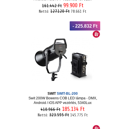
99.900 Ft
161.442 Ft
127.120 Ft
Nettó:
78.661 Ft
- 225.832 Ft
SWIT
SWIT-BL-200
Swit 200W Bowens COB LED lámpa - DMX,
Android / iOS APP vezérlés, 5340Lux
185.134 Ft
410.966 Ft
323.595 Ft
Nettó:
145.775 Ft