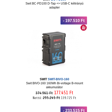
Swit BC-PD100 D-Tap <> USB-C kétirányú
adapter
- 197.510 Ft
SWIT
SWIT-BIVO-160
Swit BIVO-160 160Wh Bi-voltage B-mount
akkumulátor
177.451 Ft
374.961 Ft
295.245 Ft
Nettó:
139.725 Ft
- 233.515 Ft