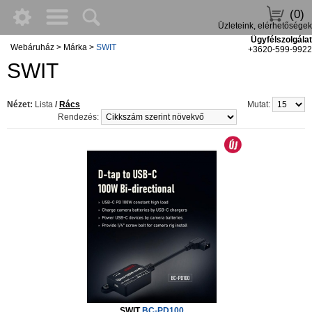
(0)
Üzleteink, elérhetőségek
Ügyfélszolgálat
Webáruház
>
Márka
>
SWIT
+3620-599-9922
SWIT
Nézet:
Lista
/
Rács
Mutat:
Rendezés:
SWIT
BC-PD100