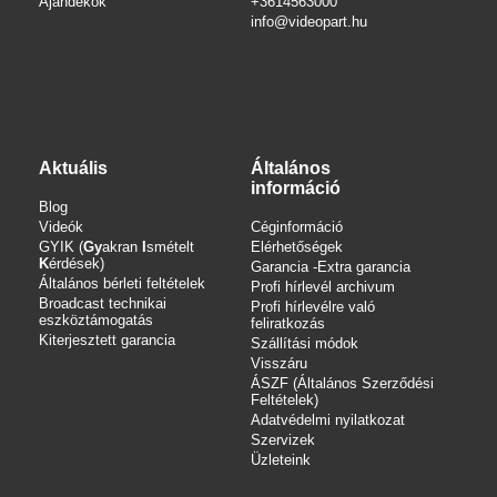
Ajándékok
+3614563000
info
@videopart.hu
Aktuális
Általános
információ
Blog
Videók
Céginformáció
GYIK (
Gy
akran
I
smételt
Elérhetőségek
K
érdések)
Garancia -Extra garancia
Általános bérleti feltételek
Profi hírlevél archivum
Broadcast technikai
Profi hírlevélre való
eszköztámogatás
feliratkozás
Kiterjesztett garancia
Szállítási módok
Visszáru
ÁSZF (Általános Szerződési
Feltételek)
Adatvédelmi nyilatkozat
Szervizek
Üzleteink