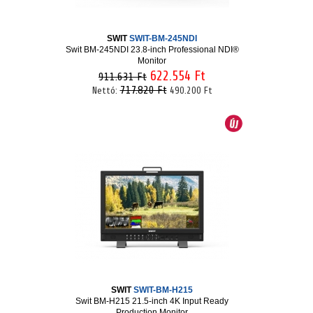
SWIT
SWIT-BM-245NDI
Swit BM-245NDI 23.8-inch Professional NDI®
Monitor
622.554 Ft
911.631 Ft
717.820 Ft
Nettó:
490.200 Ft
SWIT
SWIT-BM-H215
Swit BM-H215 21.5-inch 4K Input Ready
Production Monitor