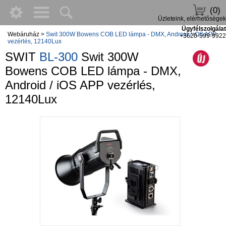
(0)
Üzleteink, elérhetőségek
Ügyfélszolgálat
Webáruház
>
Swit 300W Bowens COB LED lámpa - DMX, Android / iOS APP
+3620-599-9922
vezérlés, 12140Lux
SWIT
BL-300
Swit 300W
Bowens COB LED lámpa - DMX,
Android / iOS APP vezérlés,
12140Lux