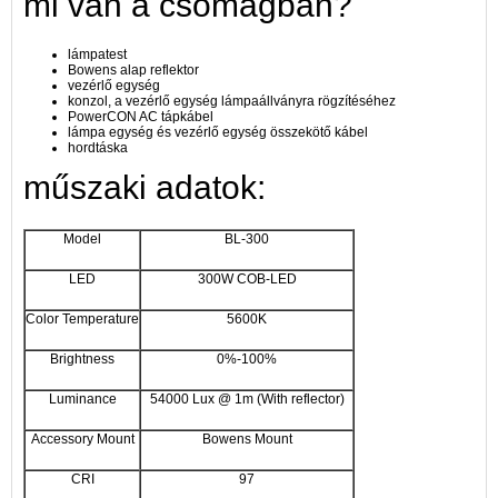
mi van a csomagban?
lámpatest
Bowens alap reflektor
vezérlő egység
konzol, a vezérlő egység lámpaállványra rögzítéséhez
PowerCON AC tápkábel
lámpa egység és vezérlő egység összekötő kábel
hordtáska
műszaki adatok:
Model
BL-300
LED
300W COB-LED
Color Temperature
5600K
Brightness
0%-100%
Luminance
54000 Lux @ 1m (With reflector)
Accessory Mount
Bowens Mount
CRI
97