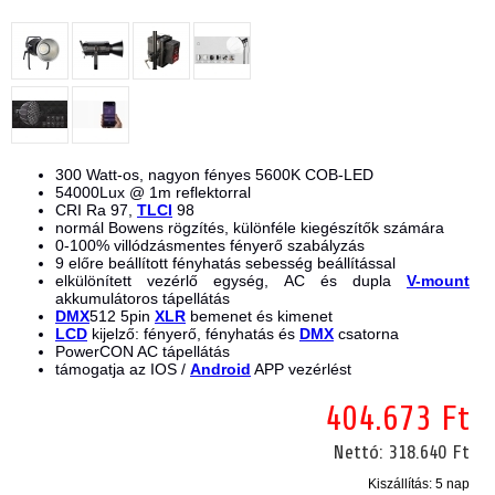
300 Watt-os, nagyon fényes 5600K COB-LED
54000Lux @ 1m reflektorral
CRI Ra 97,
TLCI
98
normál Bowens rögzítés, különféle kiegészítők számára
0-100% villódzásmentes fényerő szabályzás
9 előre beállított fényhatás sebesség beállítással
elkülönített vezérlő egység, AC és dupla
V-mount
akkumulátoros tápellátás
DMX
512 5pin
XLR
bemenet és kimenet
LCD
kijelző: fényerő, fényhatás és
DMX
csatorna
PowerCON AC tápellátás
támogatja az IOS /
Android
APP vezérlést
404.673 Ft
Nettó:
318.640 Ft
Kiszállítás: 5 nap