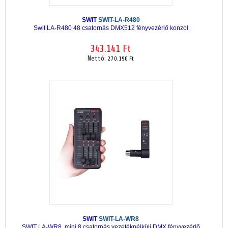
SWIT
SWIT-LA-R480
Swit LA-R480 48 csatornás DMX512 fényvezérlő konzol
343.141 Ft
Nettó:
270.190 Ft
SWIT
SWIT-LA-WR8
SWIT LA-WR8, mini 8 csatornás vezetéknélküli DMX fényvezérlő