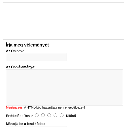
Írja meg véleményét
Az Ön neve:
Az Ön véleménye:
Megjegyzés:
A HTML-kód használata nem engedélyezett!
Értékelés:
Rossz
Kitűnő
Másolja be a lenti kódot: