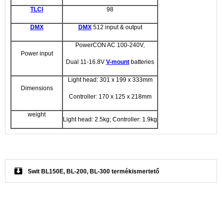
TLCI
98
DMX
DMX
512 input & output
PowerCON AC 100-240V,
Power input
Dual 11-16.8V
V-mount
batteries
Light head: 301 x 199 x 333mm
Dimensions
Controller: 170 x 125 x 218mm
weight
Light head: 2.5kg; Controller: 1.9kg
Swit BL150E, BL-200, BL-300 termékismertető