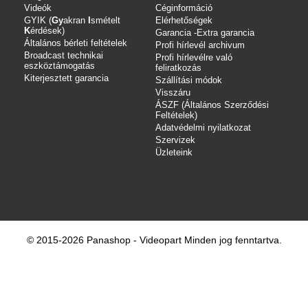
Videók
Céginformáció
GYIK (
Gy
akran
I
smételt
Elérhetőségek
K
érdések)
Garancia -Extra garancia
Általános bérleti feltételek
Profi hírlevél archivum
Broadcast technikai
Profi hírlevélre való
eszköztámogatás
feliratkozás
Kiterjesztett garancia
Szállítási módok
Visszáru
ÁSZF (Általános Szerződési
Feltételek)
Adatvédelmi nyilatkozat
Szervizek
Üzleteink
© 2015-2026 Panashop - Videopart Minden jog fenntartva.