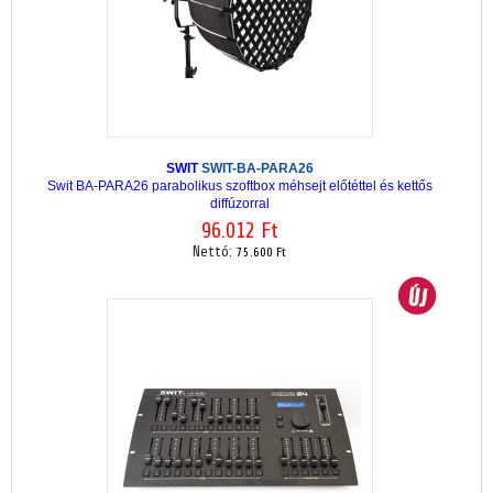
SWIT
SWIT-BA-PARA26
Swit BA-PARA26 parabolikus szoftbox méhsejt előtéttel és kettős
diffúzorral
96.012 Ft
Nettó:
75.600 Ft