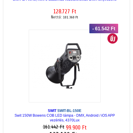
128.727 Ft
Nettó:
101.360 Ft
- 61.542 Ft
SWIT
SWIT-BL-150E
Swit 150W Bowens COB LED lámpa - DMX, Android / iOS APP
vezérlés, 4370Lux
161.442 Ft
99.900 Ft