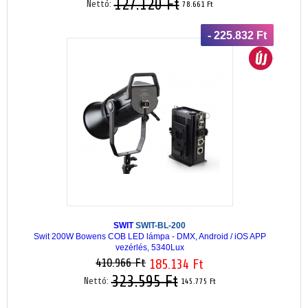
127.120 Ft
Nettó:
78.661 Ft
- 225.832 Ft
SWIT
SWIT-BL-200
Swit 200W Bowens COB LED lámpa - DMX, Android / iOS APP
vezérlés, 5340Lux
410.966 Ft
185.134 Ft
323.595 Ft
Nettó:
145.775 Ft