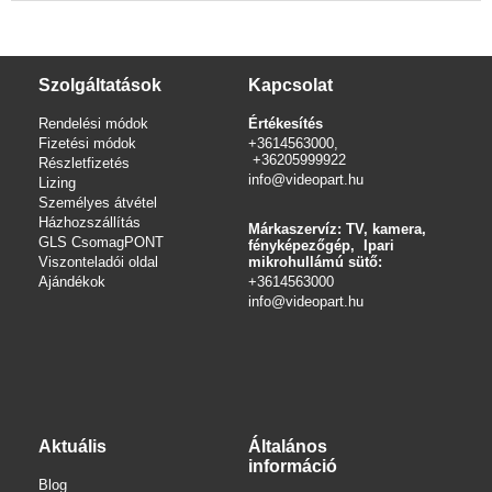
Szolgáltatások
Kapcsolat
Rendelési módok
Értékesítés
Fizetési módok
+3614563000,
+36205999922
Részletfizetés
info@videopart.hu
Lizing
Személyes átvétel
Házhozszállítás
Márkaszervíz: TV, kamera,
GLS CsomagPONT
fényképezőgép, Ipari
Viszonteladói oldal
mikrohullámú sütő:
Ajándékok
+3614563000
info
@videopart.hu
Aktuális
Általános
információ
Blog