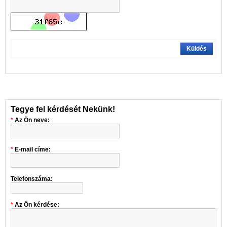
Küldés
Tegye fel kérdését Nekünk!
Az Ön neve:
E-mail címe:
Telefonszáma:
Az Ön kérdése: