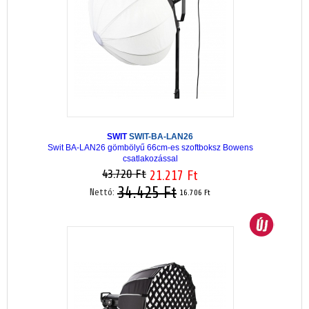
SWIT
SWIT-BA-LAN26
Swit BA-LAN26 gömbölyű 66cm-es szoftboksz Bowens
csatlakozással
43.720 Ft
21.217 Ft
34.425 Ft
Nettó:
16.706 Ft