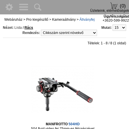
(0)
Üzleteink, elérhetőségek
Ügyfélszolgálat
Webáruház
>
Pro kiegészítő
>
Kameraállvány
>
Állványfej
+3620-599-9922
Nézet:
Lista
/
Rács
Mutat:
Rendezés:
Tételek: 1 - 8 / 8 (1 oldal)
MANFROTTO
504HD
504 fluid video fej 75mm-es félcsészével