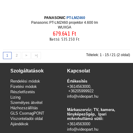
PANASONIC
PT-LMZ460
Panasonic PT-LMZ460 projektor 4.600 lm
WUXGA
679.641 Ft
Nettó:
535.150 Ft
Tételek: 1 - 15 / 21 (2 oldal)
1
2
>
>|
Szolgáltatások
Kapcsolat
Rendelési módok
Értékesítés
Fizetési módok
+3614563000,
+36205999922
Részletfizetés
info@videopart.hu
Lizing
Személyes átvétel
Házhozszállítás
Márkaszervíz: TV, kamera,
GLS CsomagPONT
fényképezőgép, Ipari
Viszonteladói oldal
mikrohullámú sütő:
Ajándékok
+3614563000
info
@videopart.hu