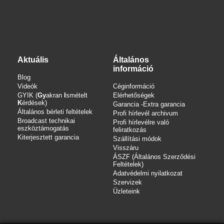
Aktuális
Általános
információ
Blog
Videók
Céginformáció
GYIK (
Gy
akran
I
smételt
Elérhetőségek
K
érdések)
Garancia -Extra garancia
Általános bérleti feltételek
Profi hírlevél archivum
Broadcast technikai
Profi hírlevélre való
eszköztámogatás
feliratkozás
Kiterjesztett garancia
Szállítási módok
Visszáru
ÁSZF (Általános Szerződési
Feltételek)
Adatvédelmi nyilatkozat
Szervizek
Üzleteink