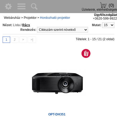
(0)
Üzleteink, elérhetőségek
Ügyfélszolgálat
Webáruház
>
Projektor
>
Hordozható projektor
+3620-599-9922
Nézet:
Lista
/
Rács
Mutat:
Rendezés:
Tételek: 1 - 15 / 21 (2 oldal)
1
2
>
>|
OPT-DH351