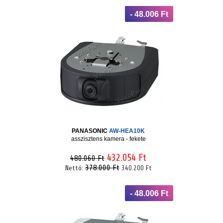
- 48.006 Ft
PANASONIC
AW-HEA10K
asszisztens kamera - fekete
432.054 Ft
480.060 Ft
378.000 Ft
Nettó:
340.200 Ft
- 48.006 Ft