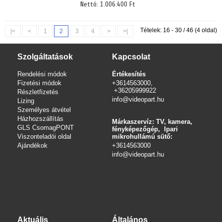
Nettó:
1.006.400 Ft
Tételek: 16 - 30 / 46 (4 oldal)
|<
<
1
2
3
4
>
>|
Szolgáltatások
Kapcsolat
Rendelési módok
Értékesítés
Fizetési módok
+3614563000,
+36205999922
Részletfizetés
info@videopart.hu
Lizing
Személyes átvétel
Házhozszállítás
Márkaszervíz: TV, kamera,
GLS CsomagPONT
fényképezőgép, Ipari
Viszonteladói oldal
mikrohullámú sütő:
Ajándékok
+3614563000
info
@videopart.hu
Aktuális
Általános