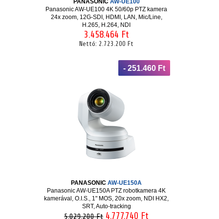
PANASONIC
AW-UE100
Panasonic AW-UE100 4K 50/60p PTZ kamera
24x zoom, 12G-SDI, HDMI, LAN, Mic/Line,
H.265, H.264, NDI
3.458.464 Ft
Nettó:
2.723.200 Ft
- 251.460 Ft
PANASONIC
AW-UE150A
Panasonic AW-UE150A PTZ robotkamera 4K
kamerával, O.I.S., 1" MOS, 20x zoom, NDI HX2,
SRT, Auto-tracking
4.777.740 Ft
5.029.200 Ft