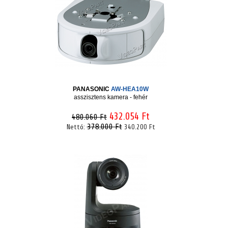
PANASONIC
AW-HEA10W
asszisztens kamera - fehér
432.054 Ft
480.060 Ft
378.000 Ft
Nettó:
340.200 Ft