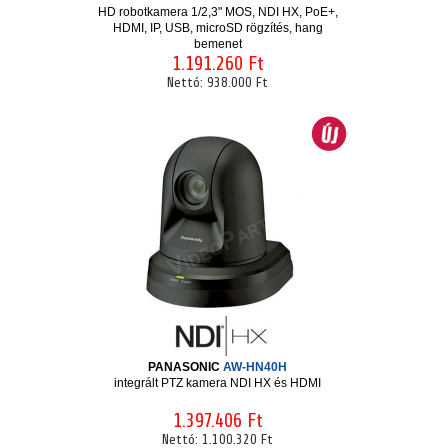
HD robotkamera 1/2,3" MOS, NDI HX, PoE+,
HDMI, IP, USB, microSD rögzítés, hang
bemenet
1.191.260 Ft
Nettó:
938.000 Ft
PANASONIC
AW-HN40H
integrált PTZ kamera NDI HX és HDMI
1.397.406 Ft
Nettó:
1.100.320 Ft