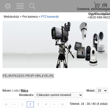
(0)
Üzleteink, elérhetőségek
Ügyfélszolgálat
Webáruház
>
Pro kamera
>
PTZ kamerák
+3620-599-9922
Nézet:
Lista
/
Rács
Mutat:
Rendezés:
Tételek: 16 - 30 / 46 (4 oldal)
|<
<
1
2
3
4
>
>|