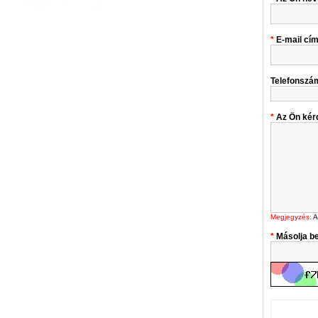
E-mail cí
Telefonszá
Az Ön kér
Megjegyzés:
A
Másolja be