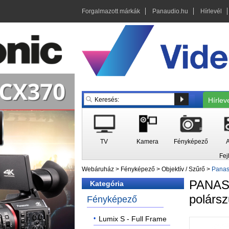
Forgalmazott márkák
Panaudio.hu
Hírlevél
Hírlev
TV
Kamera
Fényképező
A
Fej
Webáruház
>
Fényképező
>
Objektív / Szűrő
>
Panas
PANA
Kategória
polárs
Fényképező
Lumix S - Full Frame