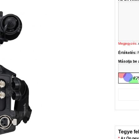
Megjegyzés:
Értékelés:
Másolja be a
Tegye fe
Az Ön nev