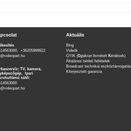
pcsolat
Aktuális
ékesítés
Blog
614563000, +36205999922
Videók
o@videopart.hu
GYIK (
Gy
akran
I
smételt
K
érdések)
Általános bérleti feltételek
Broadcast technikai eszköztámogatás
kaszervíz: TV, kamera,
Kiterjesztett garancia
yképezőgép, Ipari
rohullámú sütő:
614563000
o
@videopart.hu