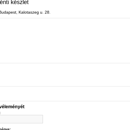
énti készlet
Budapest, Kalotaszeg u. 28.
 véleményét
:
ménye: