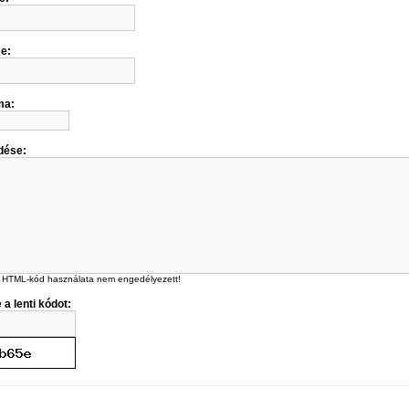
me:
ma:
dése:
 HTML-kód használata nem engedélyezett!
 a lenti kódot: