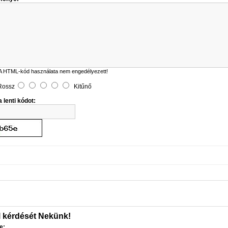
A HTML-kód használata nem engedélyezett!
Rossz
Kitűnő
 lenti kódot:
l kérdését Nekünk!
e: