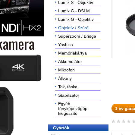
Lumix S - Objektív
Lumix G - DSLM
Lumix G - Objektív
Objektív / Szűrő
Superzoom / Bridge
Yashica
Memóriakártya
Akkumulátor
Mikrofon
Állvány
Tok, táska
Stabilizátor
Egyéb
fényképezőgép
1 év gara
kiegészítő
Gyártók