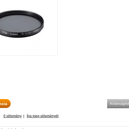
ncia
Kívánságli
0 vélemény
|
Írja meg véleményét