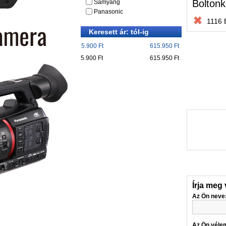
Boltonk
Samyang
Panasonic
1116 
Keresett ár: tól-ig
5.900 Ft
615.950 Ft
5.900 Ft
615.950 Ft
Írja meg
Az Ön neve
Az Ön véle