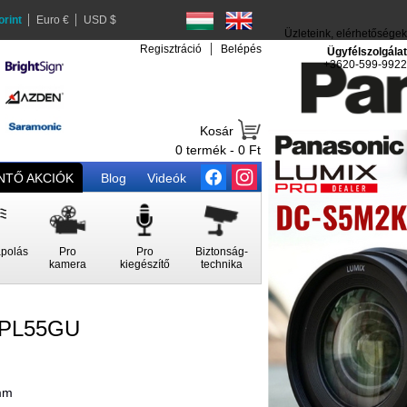
orint
Euro €
USD $
Üzleteink, elérhetőségek
Regisztráció
Belépés
Ügyfélszolgálat
+3620-599-9922
Kosár
0 termék - 0 Ft
TŐ AKCIÓK
Blog
Videók
polás
Pro
Pro
Biztonság-
kamera
kiegészítő
technika
LPL55GU
5mm