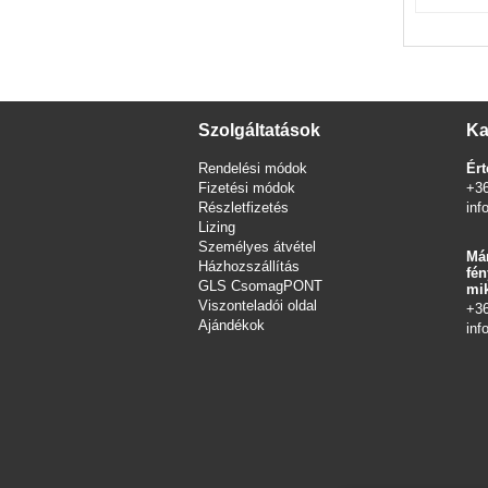
Szolgáltatások
Ka
Rendelési módok
Ért
Fizetési módok
+3
Részletfizetés
inf
Lizing
Személyes átvétel
Már
Házhozszállítás
fén
GLS CsomagPONT
mik
Viszonteladói oldal
+3
Ajándékok
inf