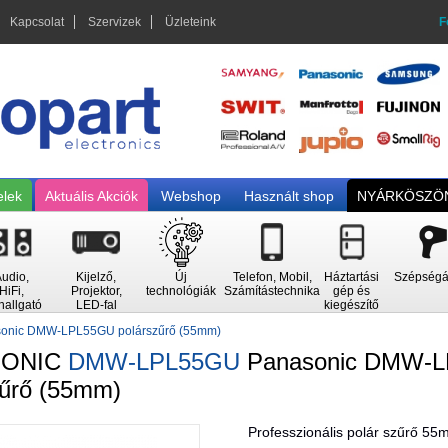
Kapcsolat
Szervizek
Üzleteink
F
elek
Aktuális Akciók
Webshop
Használt shop
NYÁRKÖSZÖN
udio,
Kijelző,
Új
Telefon, Mobil,
Háztartási
Szépségá
HiFi,
Projektor,
technológiák
Számítástechnika
gép és
hallgató
LED-fal
kiegészítő
onic DMW-LPL55GU polárszűrő (55mm)
SONIC
DMW-LPL55GU
Panasonic DMW-
zűrő (55mm)
Professzionális polár szűrő 5