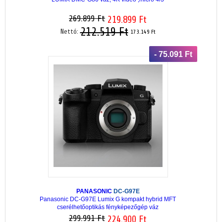
269.899 Ft
219.899 Ft
212.519 Ft
Nettó:
173.149 Ft
- 75.091 Ft
PANASONIC
DC-G97E
Panasonic DC-G97E Lumix G kompakt hybrid MFT
cserélhetőoptikás fényképezőgép váz
299.991 Ft
224.900 Ft