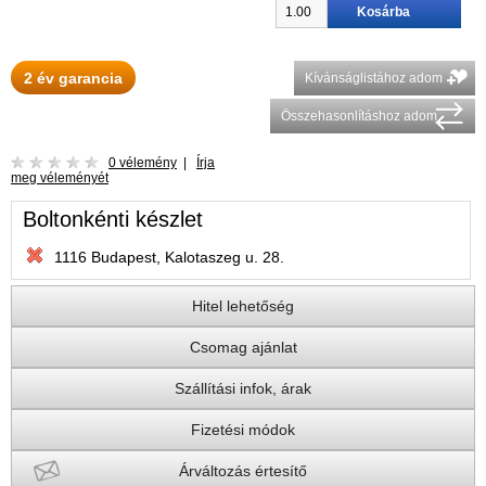
2 év garancia
Kívánságlistához adom
Összehasonlításhoz adom
0 vélemény
|
Írja
meg véleményét
Boltonkénti készlet
1116 Budapest, Kalotaszeg u. 28.
Hitel lehetőség
Csomag ajánlat
Szállítási infok, árak
Fizetési módok
Árváltozás értesítő