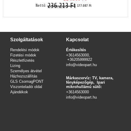
236.213 Ft
Nettó:
177.087 Ft
Szolgáltatások
Kapcsolat
Rendelési módok
Értékesítés
Fizetési módok
+3614563000,
+36205999922
Részletfizetés
info@videopart.hu
Lizing
Személyes átvétel
Házhozszállítás
Márkaszervíz: TV, kamera,
GLS CsomagPONT
fényképezőgép, Ipari
Viszonteladói oldal
mikrohullámú sütő:
Ajándékok
+3614563000
info
@videopart.hu