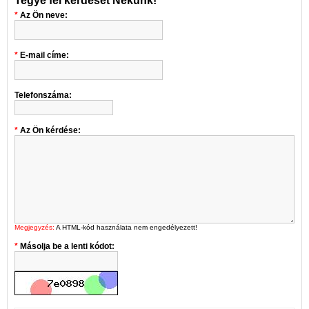
Tegye fel kérdését Nekünk!
Az Ön neve:
E-mail címe:
Telefonszáma:
Az Ön kérdése:
Megjegyzés:
A HTML-kód használata nem engedélyezett!
Másolja be a lenti kódot: