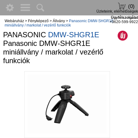
(0)
Üzleteink, elérhetőségek
Ügyfélszolgálat
Webáruház
>
Fényképező
>
Állvány
>
Panasonic DMW-SHGR1E
+3620-599-9922
miniállvány / markolat / vezérlő funkciók
PANASONIC
DMW-SHGR1E
Panasonic DMW-SHGR1E
miniállvány / markolat / vezérlő
funkciók