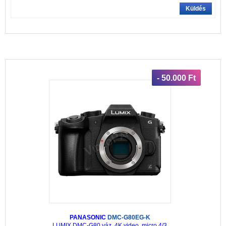
Küldés
- 50.000 Ft
PANASONIC
DMC-G80EG-K
LUMIX DMC-G80 váz, 4K video ,micro 4/3