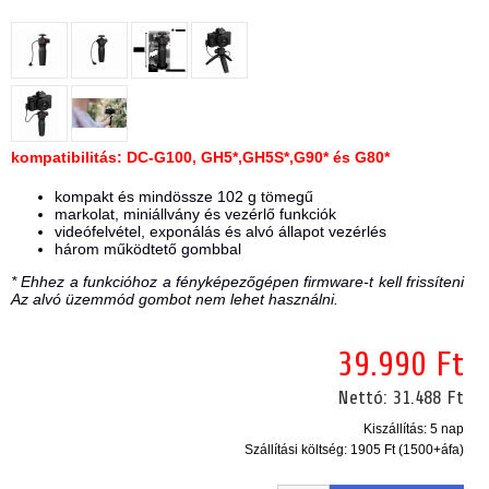
kompatibilitás: DC-G100, GH5*,GH5S*,G90* és G80*
kompakt és mindössze 102 g tömegű
markolat, miniállvány és vezérlő funkciók
videófelvétel, exponálás és alvó állapot vezérlés
három működtető gombbal
* Ehhez a funkcióhoz a fényképezőgépen firmware-t kell frissíteni
Az alvó üzemmód gombot nem lehet használni.
39.990 Ft
Nettó:
31.488 Ft
Kiszállítás: 5 nap
Szállítási költség:
1905 Ft (1500+áfa)