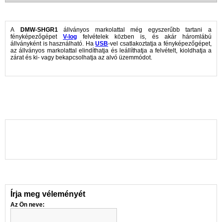
A
DMW-SHGR1
állványos markolattal még egyszerűbb tartani a
fényképezőgépet
V-log
felvételek közben is, és akár háromlábú
állványként is használható. Ha
USB
-vel csatlakoztatja a fényképezőgépet,
az állványos markolattal elindíthatja és leállíthatja a felvételt, kioldhatja a
zárat és ki- vagy bekapcsolhatja az alvó üzemmódot.
Írja meg véleményét
Az Ön neve: