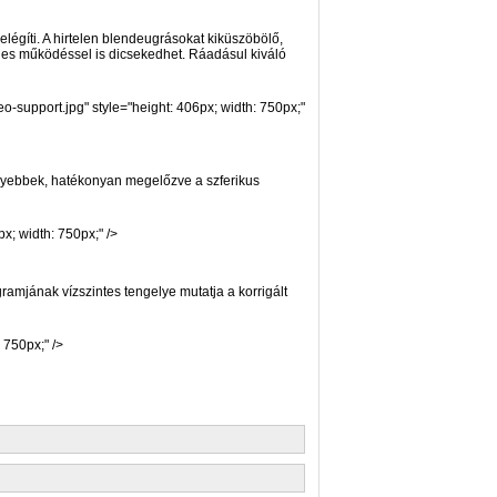
légíti. A hirtelen blendeugrásokat kiküszöbölő,
des működéssel is dicsekedhet. Ráadásul kiváló
upport.jpg" style="height: 406px; width: 750px;"
nnyebbek, hatékonyan megelőzve a szferikus
; width: 750px;" />
amjának vízszintes tengelye mutatja a korrigált
750px;" />