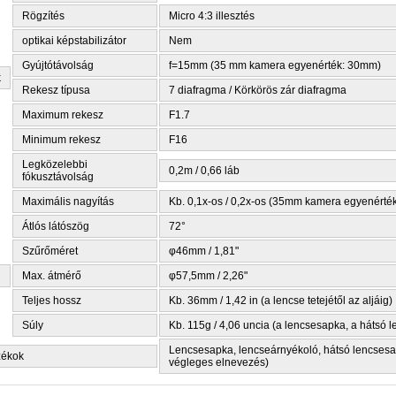
Rögzítés
Micro 4:3 illesztés
optikai képstabilizátor
Nem
Gyújtótávolság
f=15mm (35 mm kamera egyenérték: 30mm)
k
Rekesz típusa
7 diafragma / Körkörös zár diafragma
Maximum rekesz
F1.7
Minimum rekesz
F16
Legközelebbi
0,2m / 0,66 láb
fókusztávolság
Maximális nagyítás
Kb. 0,1x-os / 0,2x-os (35mm kamera egyenérté
Átlós látószög
72°
Szűrőméret
φ46mm / 1,81"
Max. átmérő
φ57,5mm / 2,26"
Teljes hossz
Kb. 36mm / 1,42 in (a lencse tetejétől az aljáig)
Súly
Kb. 115g / 4,06 uncia (a lencsesapka, a hátsó 
Lencsesapka, lencseárnyékoló, hátsó lencsesap
zékok
végleges elnevezés)