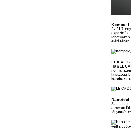
Kompakt,
Az F1,7 fén
expozíció eg
lehet váltan
elérésében.
LEICA DG 
Ha a LEICA 
normái szeri
látószögű fé
kezébe vehet
Nanotechn
Szabaduljon 
a zavaró tük
fényforrás e
width: 750px