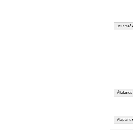
Jellemző
Általános
Alaptarto