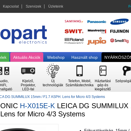
Kapcsolat
Szervizek
Üzleteink
F
elek
Aktuális Akciók
Webshop
Használt shop
NYÁRKÖSZÖN
udio,
Kijelző,
Új
Telefon, Mobil,
Háztartási
Szépségá
HiFi,
Projektor,
technológiák
Számítástechnika
gép és
hallgató
LED-fal
kiegészítő
CA DG SUMMILUX 15mm / F1.7 ASPH. Lens for Micro 4/3 Systems
SONIC
H-X015E-K
LEICA DG SUMMILUX 1
Lens for Micro 4/3 Systems
Fókusztávolság, 15mm /