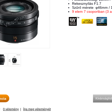
Rekesznyílás F1.7
Szűrő mérete φ46mm / 1
9 elem 7 csoportban (3 a
ncia
Kívánságli
0 vélemény
|
Írja meg véleményét