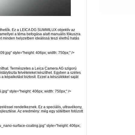
zíthetők. Ez a LEICA DG SUMMILUX objektív az
 amellyel a téma befogása alatt manuális fókuszra
vet minden helyzetben ideálissá teszi élethű hatás
pg" style="height: 406px; width: 750px;" />
ámíthat. Természetes a Leica Camera AG szigorú
stálytiszta felvételeket készíthet. Egyben a széles
 képalkotást biztosít. Ezzel a készülékkel saját
g" style="height: 406px; width: 750px;" />
zeléssel rendelkeznek. Ez a speciális, ultravékony,
ejlesztése. Az eredmény: még egy sötétben fotózott
ano-surface-coating.jpg" style="height: 406px;