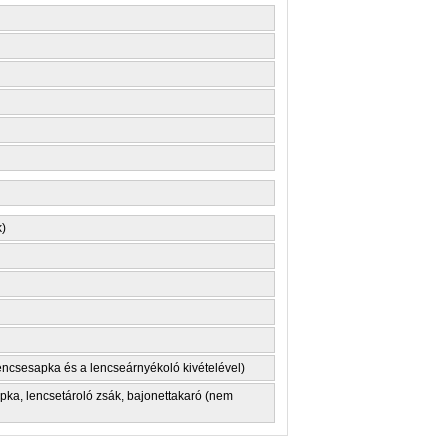
k)
lencsesapka és a lencseárnyékoló kivételével)
ka, lencsetároló zsák, bajonettakaró (nem