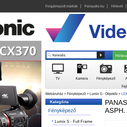
Forgalmazott márkák
Panaudio.hu
Hírlevél
Hírlev
TV
Kamera
Fényképező
A
Fej
Webáruház
>
Fényképező
>
Lumix G - Objektív
>
LEI
PANA
Kategória
ASPH. 
Fényképező
Lumix S - Full Frame