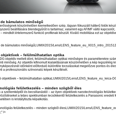
 de bámulatos minőségű
yerősségnek köszönhetően kiemelkedően szép, lágyan fókuszált hátterű fotók kés
yszerű beállítására blendegyűrűt is tartalmaz, valamint egy AF/MF váltó kapcsolót,
i – mindkét értelemszerű funkció profiknak készült. Kiváló mobilitása ezt az objektí
LUMIX/2015/Lens/LENS_feature_eu_X015_intro_20151209.j
objektívek – felülmúlhatatlan optika
DG objektív mellett dönt, felülmúlhatatlan optikai minőségre és paraméterekre sz
nti minőség. Az objektív kifinomult kialakításának köszönhetően a kép legszéléig kri
nyképezésnél időnként előforduló különféle torzulásokat megelőzve pontos és éles a
i a professzionális színvonalú képek készítését.
LUMIX/2015/Lens/LENS_feature_eu_leica-DG.jp
ológiás felületkezelés – minden szögből éles
a szellemképtől és becsillanástól – az ilyen objektívek nanotechnológiás felületke
röződéseket a teljes spektrumban lecsökkentő felületkezelés a Panasonic eredeti f
setében is kristálytiszta képalkotás.
LUMIX/2015/Lens/LENS_feature_eu_n
;" />