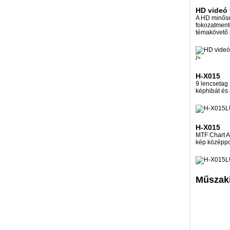
HD videó 
A HD minősé
fokozatment
témakövető k
/>
H-X015
9 lencsetag
képhibát és a
L
H-X015
MTF Chart A 
kép középpon
L
Műszaki