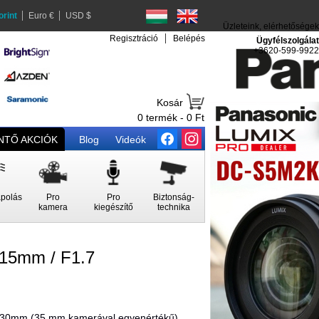
orint
Euro €
USD $
Üzleteink, elérhetőségek
Regisztráció
Belépés
Ügyfélszolgálat
+3620-599-9922
Kosár
0 termék - 0 Ft
TŐ AKCIÓK
Blog
Videók
polás
Pro
Pro
Biztonság-
kamera
kiegészítő
technika
5mm / F1.7
 30mm (35 mm kamerával egyenértékű)