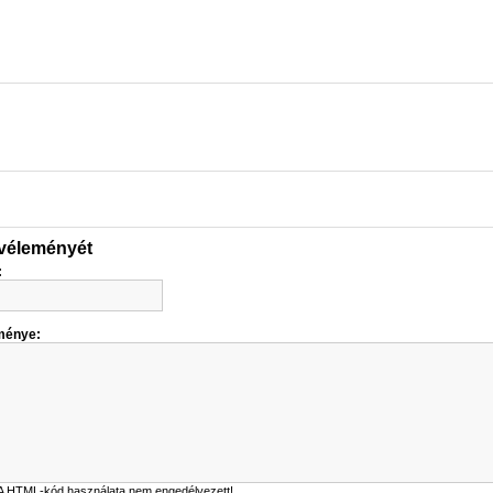
 véleményét
:
ménye:
A HTML-kód használata nem engedélyezett!