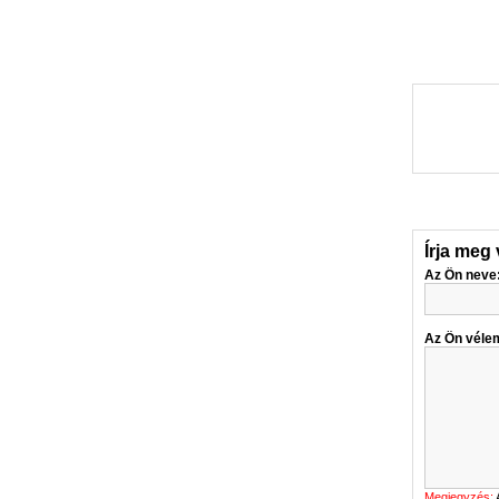
Írja meg
Az Ön neve
Az Ön véle
Megjegyzés: