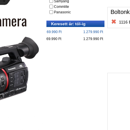
Samyang
Commlite
Boltonk
Panasonic
1116 
Keresett ár: tól-ig
69.990 Ft
1.279.990 Ft
69.990 Ft
1.279.990 Ft