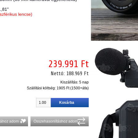
,81"
szférikus lencse)
239.991 Ft
Nettó:
188.969 Ft
Kiszállítás: 5 nap
Szállítási költség:
1905 Ft (1500+áfa)
stához adom
Összehasonlításhoz adom