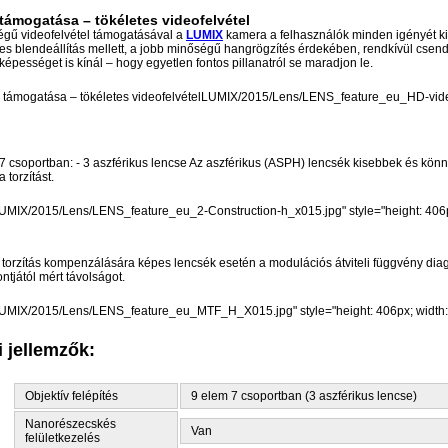
támogatása – tökéletes videofelvétel
gű videofelvétel támogatásával a
LUMIX
kamera a felhasználók minden igényét kie
es blendeállítás mellett, a jobb minőségű hangrögzítés érdekében, rendkívül csen
épességet is kínál – hogy egyetlen fontos pillanatról se maradjon le.
LUMIX/2015/Lens/LENS_feature_eu_HD-video-s
 7 csoportban: - 3 aszférikus lencse Az aszférikus (ASPH) lencsék kisebbek és kö
 torzítást.
UMIX/2015/Lens/LENS_feature_eu_2-Construction-h_x015.jpg" style="height: 406px
torzítás kompenzálására képes lencsék esetén a modulációs átviteli függvény diagr
tjától mért távolságot.
UMIX/2015/Lens/LENS_feature_eu_MTF_H_X015.jpg" style="height: 406px; width: 
 jellemzők:
Objektív felépítés
9 elem 7 csoportban (3 aszférikus lencse)
Nanorészecskés
Van
felületkezelés