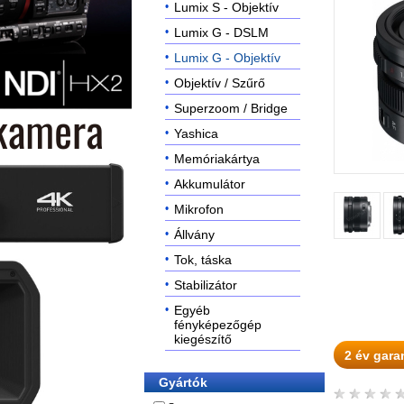
Lumix S - Objektív
Lumix G - DSLM
Lumix G - Objektív
Objektív / Szűrő
Superzoom / Bridge
Yashica
Memóriakártya
Akkumulátor
Mikrofon
Állvány
Tok, táska
Stabilizátor
Egyéb
fényképezőgép
kiegészítő
2 év gara
Gyártók