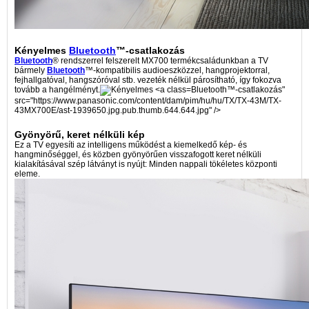
Kényelmes
Bluetooth
™-csatlakozás
Bluetooth
® rendszerrel felszerelt MX700 termékcsaládunkban a TV
bármely
Bluetooth
™-kompatibilis audioeszközzel, hangprojektorral,
fejhallgatóval, hangszóróval stb. vezeték nélkül párosítható, így fokozva
tovább a hangélményt.
Bluetooth™-csatlakozás"
src="https://www.panasonic.com/content/dam/pim/hu/hu/TX/TX-43M/TX-
43MX700E/ast-1939650.jpg.pub.thumb.644.644.jpg" />
Gyönyörű, keret nélküli kép
Ez a TV egyesíti az intelligens működést a kiemelkedő kép- és
hangminőséggel, és közben gyönyörűen visszafogott keret nélküli
kialakításával szép látványt is nyújt: Minden nappali tökéletes központi
eleme.