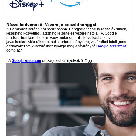
Nézze kedvenceit. Vezérelje beszédhanggal.
A TV minden korábbinál hasznosabb. Hangparanccsal kereshetők filmek,
kezelhető közvetítés, játszható le zene és vezérelhető a TV. Google
rendszerben kereshet cím vagy műfaj szerint, illetve kaphat egyéni
javaslatokat. Akár rákérdezhet sporteredményekre, vezérelhet intelligens
eszközöket stb. A kezdéshez nyomja meg a távirányító
Google Assistant
gombját.*
* A
Google Assistant
országoktól és nyelvektől függ.