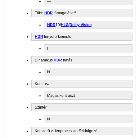
—
Több
HDR
támogatása*²
HDR
10/
HLG
/
Dolby Vision
HDR
fényerő-kiemelő
I
Dinamikus
HDR
hatás
N
Kontraszt
Magas kontraszt
Színtér
N
Korszerű videoprocesszor/feldolgozó