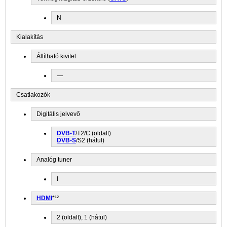
N
Kialakítás
Állítható kivitel
—
Csatlakozók
Digitális jelvevő
DVB-T
/T2/C (oldalt)
DVB-S
/S2 (hátul)
Analóg tuner
I
HDMI
*¹²
2 (oldalt), 1 (hátul)