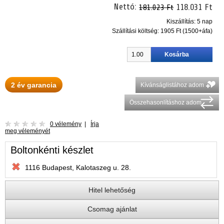
Nettó:
118.031 Ft
181.023 Ft
Kiszállítás: 5 nap
Szállítási költség:
1905 Ft (1500+áfa)
2 év garancia
Kívánságlistához adom
Összehasonlításhoz adom
0 vélemény
|
Írja
meg véleményét
Boltonkénti készlet
1116 Budapest, Kalotaszeg u. 28.
Hitel lehetőség
Csomag ajánlat