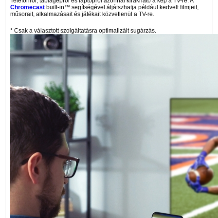
Telefonról, táblagépről és laptopról azonnal kirakható a kép a TV-re. A
Chromecast
built-in™ segítségével átjátszhatja például kedvelt filmjeit,
műsorait, alkalmazásait és játékait közvetlenül a TV-re.
* Csak a választott szolgáltatásra optimalizált sugárzás.