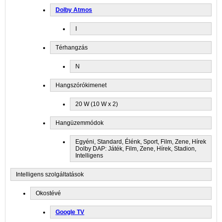
Dolby Atmos
I
Térhangzás
N
Hangszórókimenet
20 W (10 W x 2)
Hangüzemmódok
Egyéni, Standard, Élénk, Sport, Film, Zene, Hírek
Dolby DAP: Játék, Film, Zene, Hírek, Stadion,
Intelligens
Intelligens szolgáltatások
Okostévé
Google TV