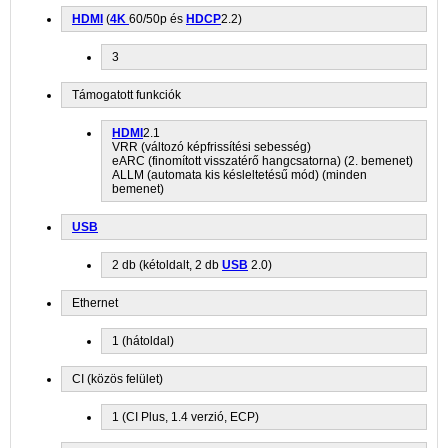
HDMI
(
4K
60/50p és
HDCP
2.2)
3
Támogatott funkciók
HDMI
2.1
VRR (változó képfrissítési sebesség)
eARC (finomított visszatérő hangcsatorna) (2. bemenet)
ALLM (automata kis késleltetésű mód) (minden
bemenet)
USB
2 db (kétoldalt, 2 db
USB
2.0)
Ethernet
1 (hátoldal)
CI (közös felület)
1 (CI Plus, 1.4 verzió, ECP)