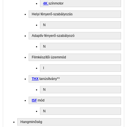
4K
színmotor
Helyi fényerő-szabályozás
N
Adaptív fényerő-szabályozó
N
Filmkészítői üzemmód
I
THX
tanúsítvány*³
N
ISF
mód
N
Hangminőség