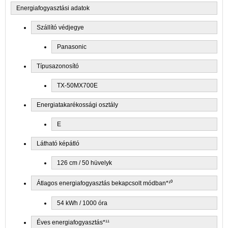
Energiafogyasztási adatok
Szállító védjegye
Panasonic
Típusazonosító
TX-50MX700E
Energiatakarékossági osztály
E
Látható képátló
126 cm / 50 hüvelyk
Átlagos energiafogyasztás bekapcsolt módban*¹⁰
54 kWh / 1000 óra
Éves energiafogyasztás*¹¹