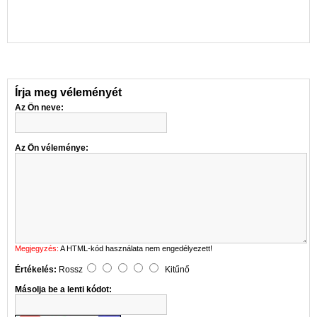
Írja meg véleményét
Az Ön neve:
Az Ön véleménye:
Megjegyzés:
A HTML-kód használata nem engedélyezett!
Értékelés:
Rossz
Kitűnő
Másolja be a lenti kódot: