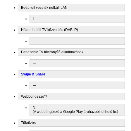
Beépített vezeték nélküli LAN
I
Házon belüli TV-közvetítés (DVB-IP)
—
Panasonic TV-távirányító alkalmazások
—
Swipe & Share
—
Webböngésző*⁵
N
(A webböngésző a Google Play áruházból tölthető le.)
Tükrözés