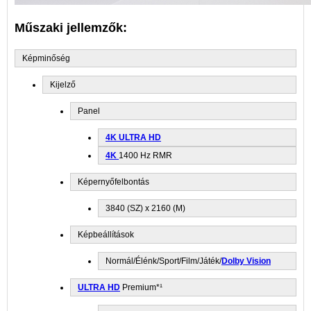
Műszaki jellemzők:
Képminőség
Kijelző
Panel
4K
ULTRA HD
4K
1400 Hz RMR
Képernyőfelbontás
3840 (SZ) x 2160 (M)
Képbeállítások
Normál/Élénk/Sport/Film/Játék/
Dolby Vision
ULTRA HD
Premium*¹