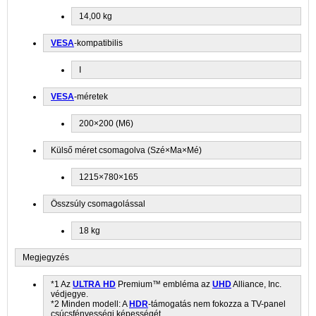
14,00 kg
VESA
-kompatibilis
I
VESA
-méretek
200×200 (M6)
Külső méret csomagolva (Szé×Ma×Mé)
1215×780×165
Összsúly csomagolással
18 kg
Megjegyzés
*1 Az
ULTRA HD
Premium™ embléma az
UHD
Alliance, Inc.
védjegye.
*2 Minden modell: A
HDR
-támogatás nem fokozza a TV-panel
csúcsfényességi képességét.