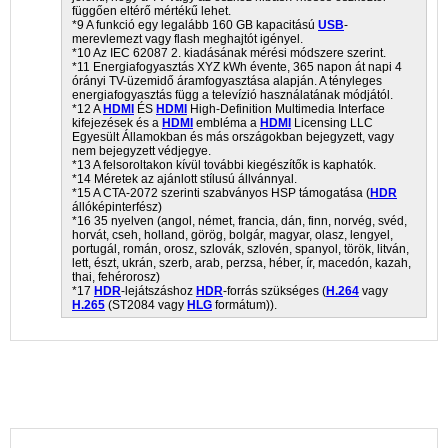
függően eltérő mértékű lehet.
*9 A funkció egy legalább 160 GB kapacitású
USB
-
merevlemezt vagy flash meghajtót igényel.
*10 Az IEC 62087 2. kiadásának mérési módszere szerint.
*11 Energiafogyasztás XYZ kWh évente, 365 napon át napi 4
órányi TV-üzemidő áramfogyasztása alapján. A tényleges
energiafogyasztás függ a televízió használatának módjától.
*12 A
HDMI
ÉS
HDMI
High-Definition Multimedia Interface
kifejezések és a
HDMI
embléma a
HDMI
Licensing LLC
Egyesült Államokban és más országokban bejegyzett, vagy
nem bejegyzett védjegye.
*13 A felsoroltakon kívül további kiegészítők is kaphatók.
*14 Méretek az ajánlott stílusú állvánnyal.
*15 A CTA-2072 szerinti szabványos HSP támogatása (
HDR
állóképinterfész)
*16 35 nyelven (angol, német, francia, dán, finn, norvég, svéd,
horvát, cseh, holland, görög, bolgár, magyar, olasz, lengyel,
portugál, román, orosz, szlovák, szlovén, spanyol, török, litván,
lett, észt, ukrán, szerb, arab, perzsa, héber, ír, macedón, kazah,
thai, fehérorosz)
*17
HDR
-lejátszáshoz
HDR
-forrás szükséges (
H.264
vagy
H.265
(ST2084 vagy
HLG
formátum)).