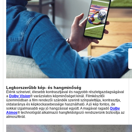
Legkorszerűbb kép- és hangminőség
Élénk színeivel, élesebb kontrasztjával és nagyobb részletgazdagságával
a
Dolby Vision
® varázslatos képminőséget kínál. Filmkészítői
üzemmódban a film rendezői szándék szerinti színpalettája, kontrasztja,
oldalaránya és képkockasebessége használható. A jó kép fontos, de
sokkal izgalmasabb egy jó hangzással együtt. A magával ragadó
Dolby
Atmos
® technológiát alkalmazó hangfeldolgozó rendszerünk biztosítja az
atmoszférát.