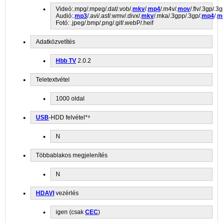
Videó:.mpg/.mpeg/.dat/.vob/.
mkv
/.
mp4
/.m4v/.
mov
/.flv/.3gp/.3
Audió:.
mp3
/.avi/.asf/.wmv/.divx/.
mkv
/.mka/.3gpp/.3gp/.
mp4
/.
m
Fotó: .jpeg/.bmp/.png/.gif/.webP/.heif
Adatközvetítés
Hbb TV
2.0.2
Teletextvétel
1000 oldal
USB
-HDD felvétel*⁹
N
Többablakos megjelenítés
N
HDAVI
vezérlés
igen (csak
CEC
)