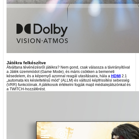
Játékra felkészítve
Átváltana tévénézésről játékra? Nem gond, csak válassza a távirányítóval
a Játék üzemmódot (Game Mode), és máris csökken a bemeneti
késedelem, és a képernyő azonnal reagál utasításaira, hála a
HDMI
2.1
„automata kis késleltetésű mód” (ALLM) és változó képfrissítési sebesség
(VRR) funkcióinak. A játékosok értékelni fogják majd médialejátszónkat és
a TWITCH-hozzáférést.