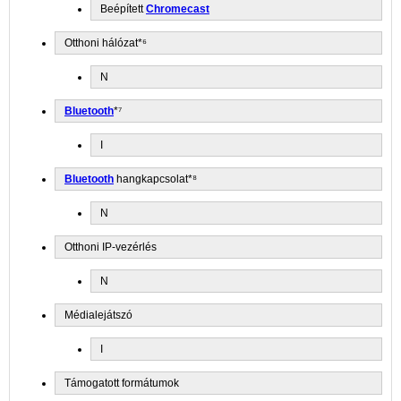
Beépített
Chromecast
Otthoni hálózat*⁶
N
Bluetooth
*⁷
I
Bluetooth
hangkapcsolat*⁸
N
Otthoni IP-vezérlés
N
Médialejátszó
I
Támogatott formátumok