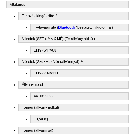
Általános
Tartozék kiegészítő*¹³
TV-távirányító (
Bluetooth
/ beépített mikrofonnal)
Méretek (SZÉ x MA X MÉ) (TV állvány nélkül)
1119×647×68
Méretek (Szé×Ma×Mé) (állvánnyal)*¹⁴
1119×704×221
Állványméret
441×8,5×221
Tömeg (állvány nélkül)
10,50 kg
Tömeg (állvánnyal)