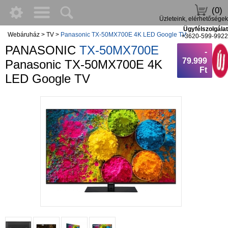
(0)
Üzleteink, elérhetőségek
Ügyfélszolgálat
Webáruház
>
TV
>
Panasonic TX-50MX700E 4K LED Google TV
+3620-599-9922
PANASONIC
TX-50MX700E
-
79.999
Panasonic TX-50MX700E 4K
Ft
LED Google TV