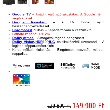
Google TV
– Imádni való szórakoztatás. A Google némi
segítségével.
Google Assistant
– A TV többet nyújt
beszédhangvezérléssel.
Chromecast
built-in – Képadatfolyam a készülékről
Látható képátló: 126 cm
Dolby Atmos
– A magával ragadó hangzásért
Dolby Vision
/
HDR
10/
HLG
és filmkészítői üzemmód – A
legjobb képparaméterekért
Keret nélküli kialakítás – Elegánsan tetszetős minden
nappaliban
149.900 Ft
229.899 Ft