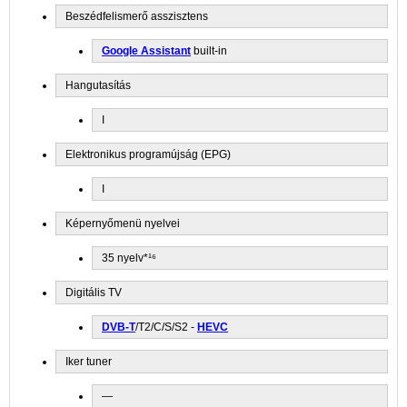
Beszédfelismerő asszisztens
Google Assistant
built-in
Hangutasítás
I
Elektronikus programújság (EPG)
I
Képernyőmenü nyelvei
35 nyelv*¹⁶
Digitális TV
DVB-T
/T2/C/S/S2 -
HEVC
Iker tuner
—