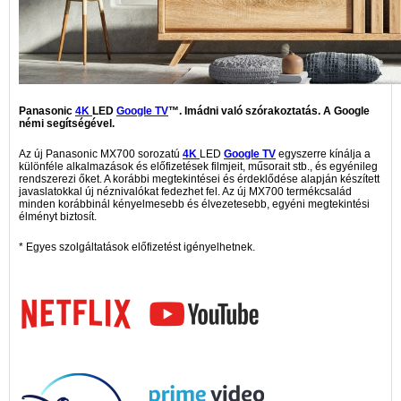
Panasonic
4K
LED
Google TV
™. Imádni való szórakoztatás. A Google
némi segítségével.
Az új Panasonic MX700 sorozatú
4K
LED
Google TV
egyszerre kínálja a
különféle alkalmazások és előfizetések filmjeit, műsorait stb., és egyénileg
rendszerezi őket. A korábbi megtekintései és érdeklődése alapján készített
javaslatokkal új néznivalókat fedezhet fel. Az új MX700 termékcsalád
minden korábbinál kényelmesebb és élvezetesebb, egyéni megtekintési
élményt biztosít.
* Egyes szolgáltatások előfizetést igényelhetnek.