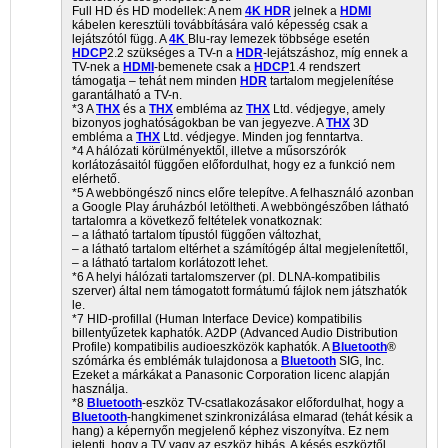
Full HD és HD modellek: A nem
4K
HDR
jelnek a
HDMI
kábelen keresztüli továbbítására való képesség csak a
lejátszótól függ. A
4K
Blu-ray lemezek többsége esetén
HDCP
2.2 szükséges a TV-n a
HDR
-lejátszáshoz, míg ennek a
TV-nek a
HDMI
-bemenete csak a
HDCP
1.4 rendszert
támogatja – tehát nem minden
HDR
tartalom megjelenítése
garantálható a TV-n.
*3 A
THX
és a
THX
embléma az
THX
Ltd. védjegye, amely
bizonyos joghatóságokban be van jegyezve. A
THX
3D
embléma a
THX
Ltd. védjegye. Minden jog fenntartva.
*4 A hálózati körülményektől, illetve a műsorszórók
korlátozásaitól függően előfordulhat, hogy ez a funkció nem
elérhető.
*5 A webböngésző nincs előre telepítve. A felhasználó azonban
a Google Play áruházból letöltheti. A webböngészőben látható
tartalomra a következő feltételek vonatkoznak:
– a látható tartalom típustól függően változhat,
– a látható tartalom eltérhet a számítógép által megjelenítettől,
– a látható tartalom korlátozott lehet.
*6 A helyi hálózati tartalomszerver (pl. DLNA-kompatibilis
szerver) által nem támogatott formátumú fájlok nem játszhatók
le.
*7 HID-profillal (Human Interface Device) kompatibilis
billentyűzetek kaphatók. A2DP (Advanced Audio Distribution
Profile) kompatibilis audioeszközök kaphatók. A
Bluetooth
®
szómárka és emblémák tulajdonosa a
Bluetooth
SIG, Inc.
Ezeket a márkákat a Panasonic Corporation licenc alapján
használja.
*8
Bluetooth
-eszköz TV-csatlakozásakor előfordulhat, hogy a
Bluetooth
-hangkimenet szinkronizálása elmarad (tehát késik a
hang) a képernyőn megjelenő képhez viszonyítva. Ez nem
jelenti, hogy a TV vagy az eszköz hibás. A késés eszköztől