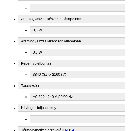
—
Áramfogyasztás készenléti állapotban
0,5 W
Áramfogyasztás kikapcsolt állapotban
0,3 W
Képernyőfelbontás
3840 (SZ) x 2160 (M)
Tápegység
AC 220 - 240 V, 50/60 Hz
Névleges teljesítmény
-
Térmegvilágítás-érzékelő (
CATS
)