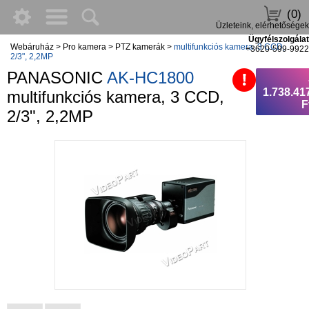
(0)
Üzleteink, elérhetőségek
Ügyfélszolgálat
Webáruház
>
Pro kamera
>
PTZ kamerák
>
multifunkciós kamera, 3 CCD,
+3620-599-9922
2/3", 2,2MP
PANASONIC
AK-HC1800
1.738.41
multifunkciós kamera, 3 CCD,
F
2/3", 2,2MP