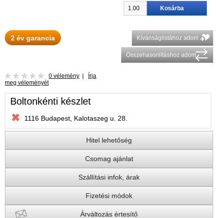
2 év garancia
Kívánságlistához adom
Összehasonlításhoz adom
0 vélemény
|
Írja
meg véleményét
Boltonkénti készlet
1116 Budapest, Kalotaszeg u. 28.
Hitel lehetőség
Csomag ajánlat
Szállítási infok, árak
Fizetési módok
Árváltozás értesítő