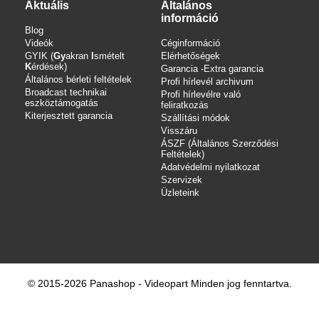
Aktuális
Általános
információ
Blog
Videók
Céginformáció
GYIK (
Gy
akran
I
smételt
Elérhetőségek
K
érdések)
Garancia -Extra garancia
Általános bérleti feltételek
Profi hírlevél archivum
Broadcast technikai
Profi hírlevélre való
eszköztámogatás
feliratkozás
Kiterjesztett garancia
Szállítási módok
Visszáru
ÁSZF (Általános Szerződési
Feltételek)
Adatvédelmi nyilatkozat
Szervizek
Üzleteink
© 2015-2026 Panashop - Videopart Minden jog fenntartva.