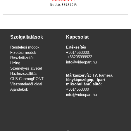
Nettó:
535.500 Ft
Szolgáltatások
Kapcsolat
Rendelési módok
Értékesítés
Fizetési módok
+3614563000,
+36205999922
Részletfizetés
info@videopart.hu
Lizing
Személyes átvétel
Házhozszállítás
Márkaszervíz: TV, kamera,
GLS CsomagPONT
fényképezőgép, Ipari
Viszonteladói oldal
mikrohullámú sütő:
Ajándékok
+3614563000
info
@videopart.hu