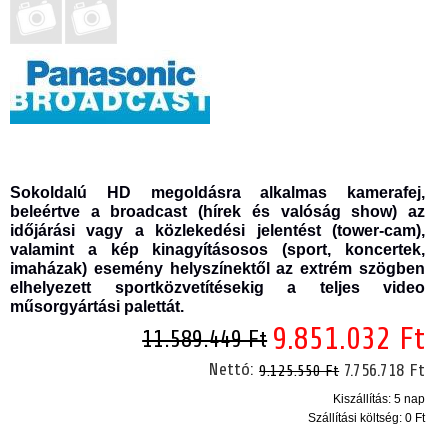
Sokoldalú HD megoldásra alkalmas kamerafej,
beleértve a broadcast (hírek és valóság show) az
időjárási vagy a közlekedési jelentést (tower-cam),
valamint a kép kinagyításosos (sport, koncertek,
imaházak) esemény helyszínektől az extrém szögben
elhelyezett sportközvetítésekig a teljes video
műsorgyártási palettát.
9.851.032 Ft
11.589.449 Ft
Nettó:
7.756.718 Ft
9.125.550 Ft
Kiszállítás: 5 nap
Szállítási költség:
0 Ft