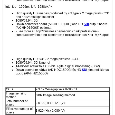
lute; top: -1999px; left: -1988px;">
High quality HD images produced by 2/3 type 2.2 mega pixels CCD
and horizontal spatial offset
1080/59.94i, 50i
Down-converter board (AK-HDC1500G) and HD
SDI
output board
(AK-HHD1500G) optional.
- See more at: http://business.panasonic.co.uk/professional-
camera/convertible-hd-cameras/ak-hc1800#sthash.XhlH7QrK.dpuf
High quality HD 2/3" 2.2 mega pixeless 3CCD
1080/59.94i, 50i kimenet
14-bit A/D átalakító és 38-bit Digital Signal Processing (DSP)
Down-converter kártya (AK-HDC1500G) és HD
SDI
kimeneti kártya
opció (AK-HHD1500G)
CCD
2/3 " 2.2-megapixels IT-3CCD
Image sensing
GBR Image sensing method
method
Total number of
2 010 (H) x 1 121 (V)
pixels
Effective number of
1 920 (H) x 1 080 (V)
pixels