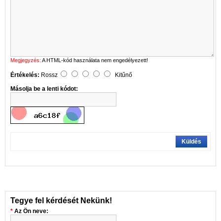
Megjegyzés:
A HTML-kód használata nem engedélyezett!
Értékelés:
Rossz
Kitűnő
Másolja be a lenti kódot:
Küldés
Tegye fel kérdését Nekünk!
Az Ön neve: