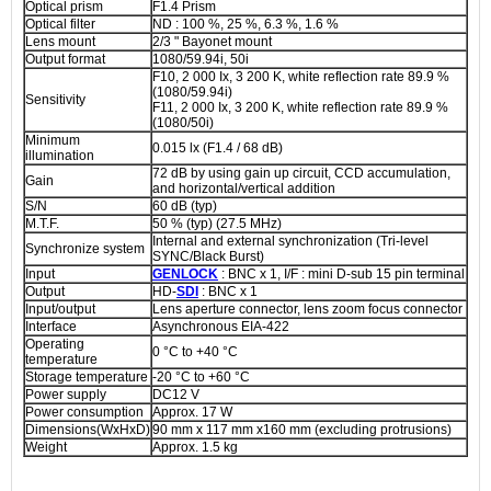
Optical prism
F1.4 Prism
Optical filter
ND : 100 %, 25 %, 6.3 %, 1.6 %
Lens mount
2/3 " Bayonet mount
Output format
1080/59.94i, 50i
F10, 2 000 Ix, 3 200 K, white reflection rate 89.9 %
(1080/59.94i)
Sensitivity
F11, 2 000 Ix, 3 200 K, white reflection rate 89.9 %
(1080/50i)
Minimum
0.015 lx (F1.4 / 68 dB)
illumination
72 dB by using gain up circuit, CCD accumulation,
Gain
and horizontal/vertical addition
S/N
60 dB (typ)
M.T.F.
50 % (typ) (27.5 MHz)
Internal and external synchronization (Tri-level
Synchronize system
SYNC/Black Burst)
Input
GENLOCK
: BNC x 1, I/F : mini D-sub 15 pin terminal
Output
HD-
SDI
: BNC x 1
Input/output
Lens aperture connector, lens zoom focus connector
Interface
Asynchronous EIA-422
Operating
0 °C to +40 °C
temperature
Storage temperature
-20 °C to +60 °C
Power supply
DC12 V
Power consumption
Approx. 17 W
Dimensions(WxHxD)
90 mm x 117 mm x160 mm (excluding protrusions)
Weight
Approx. 1.5 kg