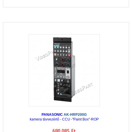
PANASONIC
AK-HRP200G
kamera távvezérlő - CCU -"Paint Box"-ROP
680.085 Ft