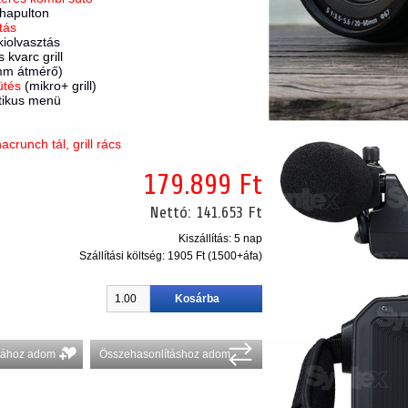
hapulton
tás
kiolvasztás
kvarc grill
mm átmérő)
ütés
(mikro+ grill)
tikus menü
crunch tál, grill rács
179.899 Ft
Nettó:
141.653 Ft
Kiszállítás: 5 nap
Szállítási költség:
1905 Ft (1500+áfa)
stához adom
Összehasonlításhoz adom