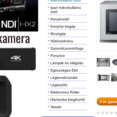
Mikrohullámú sütő
Ipari mikrohullámú
sütő
Kenyérsütő
Konyhai kisgép
Mosógép
Hűtőszekrény
Gyümölcscentrifuga
Porszívó
Lámpák és világítás
Egészséges Élet
Légkondícionáló
Légtisztító
Elektromos Roller
Háztartási kiegészítő
2 év gara
Vasaló