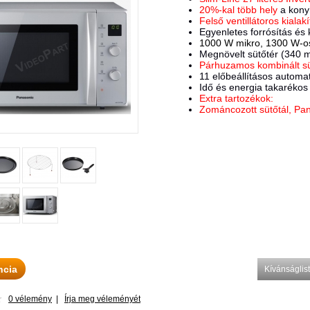
20%-kal több hely
a kony
Felső ventillátoros kialakí
Egyenletes forrósítás és 
1000 W mikro, 1300 W-os 
Megnövelt sütőtér (340 
Párhuzamos kombinált s
11 előbeállításos automa
Idő és energia takarékos
Extra tartozékok:
Zománcozott sütőtál, Pana
ncia
Kívánságli
0 vélemény
|
Írja meg véleményét