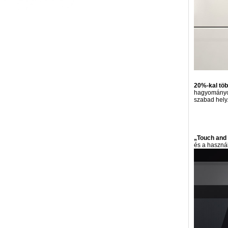
20%-kal töb
hagyományos
szabad hely
„Touch and D
és a használ