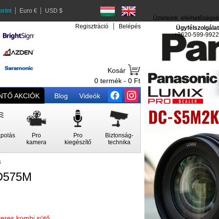
orint
Euro €
USD $
Üzleteink, elérhetőségek
Regisztráció
Belépés
Ügyfélszolgálat
+3620-599-9922
Kosár
0 termék - 0 Ft
TŐ AKCIÓK
Blog
Videók
polás
Pro
Pro
Biztonság-
kamera
kiegészítő
technika
s
D575M
rteres kombi sütő