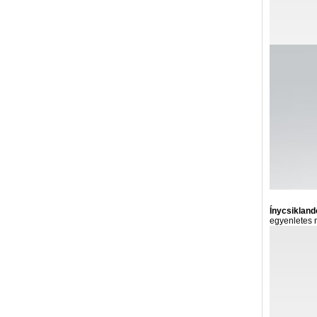
Ínycsikland
egyenletes 