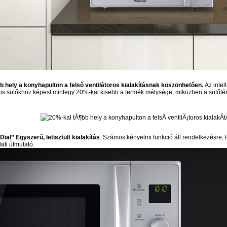
b hely a konyhapulton a felső ventilátoros kialakításnak köszönhetően.
Az intel
 sütőkhöz képest mintegy 20%-kal kisebb a termék mélysége, miközben a sütőtér a
.
ial” Egyszerű, letisztult kialakítás
. Számos kényelmi funkció áll rendelkezésre, 
ati útmutató.