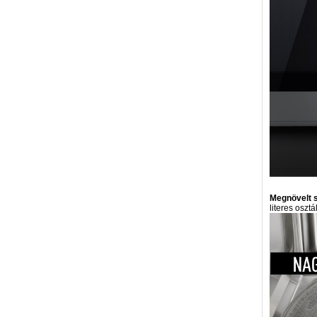
Megnövelt s
literes oszt