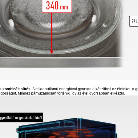
 kombinált sütés.
A mikrohullámú energiával gyorsan elkészítheti az ételeket, a g
ogósságot. Mindez párhuzamosan történik, így az étel gyorsabban elkészül.