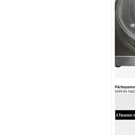
Párhuzamos
színt és rop