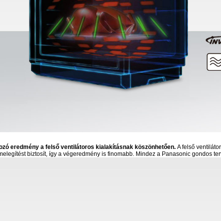
ozó eredmény a felső ventilátoros kialakításnak köszönhetően.
A felső ventiláto
melegítést biztosít, így a végeredmény is finomabb. Mindez a Panasonic gondos 