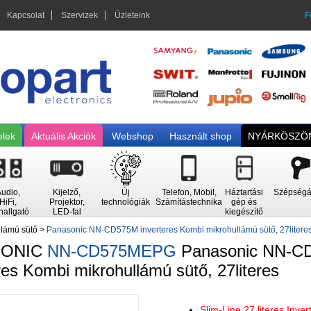
Kapcsolat
Szervizek
Üzleteink
F
elek
Aktuális Akciók
Webshop
Használt shop
NYÁRKÖSZÖN
udio,
Kijelző,
Új
Telefon, Mobil,
Háztartási
Szépségá
HiFi,
Projektor,
technológiák
Számítástechnika
gép és
hallgató
LED-fal
kiegészítő
llámú sütő
>
Panasonic NN-CD575M inverteres Kombi mikrohullámú sütő, 27litere
SONIC
NN-CD575MEPG
Panasonic NN-C
res Kombi mikrohullámú sütő, 27literes
Slim-Line 27 literes Inve