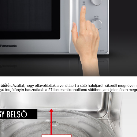
ütőtér.
Azáltal, hogy eltávolítottuk a ventilátort a sütő hátuljáról, sikerült megnöv
ályú forgótányér használatát a 27 literes mikrohullámú sütőben, ami jelentősen megn