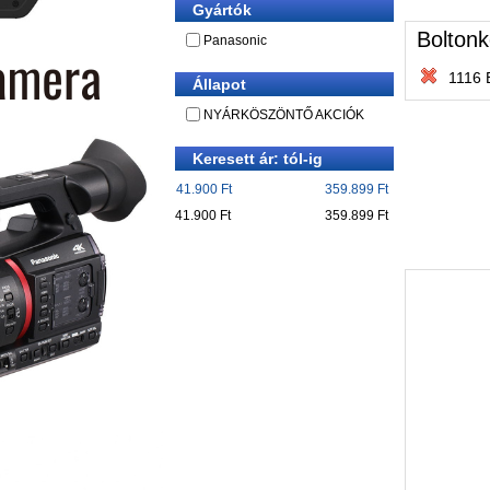
Gyártók
Boltonk
Panasonic
1116 
Állapot
NYÁRKÖSZÖNTŐ AKCIÓK
Keresett ár: tól-ig
41.900 Ft
359.899 Ft
41.900 Ft
359.899 Ft