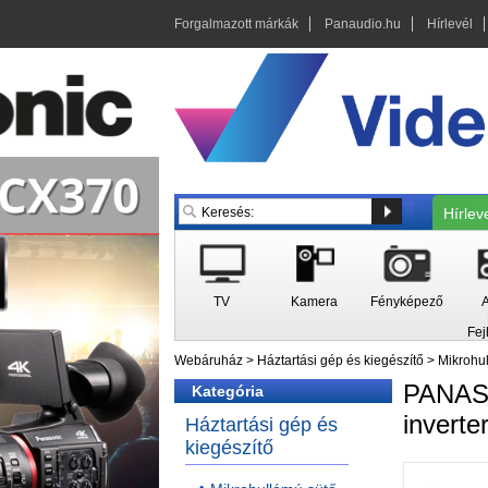
Forgalmazott márkák
Panaudio.hu
Hírlevél
Hírlev
TV
Kamera
Fényképező
A
Fej
Webáruház
>
Háztartási gép és kiegészítő
>
Mikrohu
PANA
Kategória
inverte
Háztartási gép és
kiegészítő