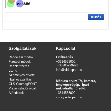
Küldés
Szolgáltatások
Kapcsolat
Rendelési módok
Értékesítés
Fizetési módok
+3614563000,
+36205999922
Részletfizetés
info@videopart.hu
Lizing
Személyes átvétel
Házhozszállítás
Márkaszervíz: TV, kamera,
GLS CsomagPONT
fényképezőgép, Ipari
Viszonteladói oldal
mikrohullámú sütő:
Ajándékok
+3614563000
info
@videopart.hu