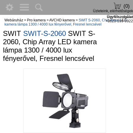
(0)
Üzleteink, elérhetőségek
Ügyfélszolgálat
Webáruház
>
Pro kamera
>
AVCHD kamera
>
SWIT S-2060, Chip Array LED
+3620-599-9922
kamera lámpa 1300 / 4000 lux fényerővel, Fresnel lencsével
SWIT
SWIT-S-2060
SWIT S-
2060, Chip Array LED kamera
lámpa 1300 / 4000 lux
fényerővel, Fresnel lencsével