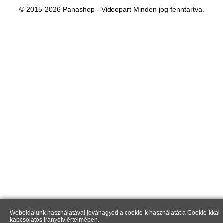
© 2015-2026 Panashop - Videopart Minden jog fenntartva.
Weboldalunk használatával jóváhagyod a cookie-k használatát a Cookie-kkal
kapcsolatos irányelv értelmében.