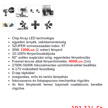
Chip Array LED technológia
egyetlen árnyék, vakításmentesség
SZUPER színvisszaadási index: 97
30W,
1300Lux
(1 méter) fényerő
10-100% fényerőszabályzás
60° széles sugárzási szög, egyenletes fényeloszlás
Fresnel lencse általi fényerőnövelés:
4000Lux
(1m
)
2700K-5600K fokozatmentes színhőmérséklet beállítás
6-17V működtető feszültség
D-tap tápkábel
üvegszálas, erős és tartós lámpaház
fotocsavaros és fotopapucsos mechanikai rögzítés
4x fém fényterelő lemez bayonett csatlakozós keretbe
rögzítve