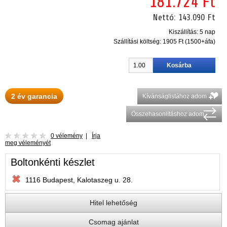
181.724 Ft
Nettó:
143.090 Ft
Kiszállítás: 5 nap
Szállítási költség:
1905 Ft (1500+áfa)
2 év garancia
Kívánságlistához adom
Összehasonlításhoz adom
0 vélemény
|
Írja
meg véleményét
Boltonkénti készlet
1116 Budapest, Kalotaszeg u. 28.
Hitel lehetőség
Csomag ajánlat