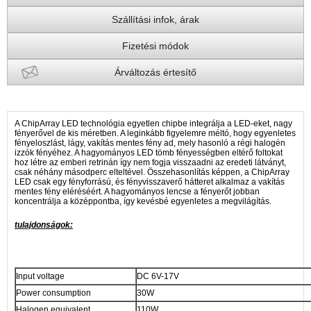
Szállítási infok, árak
Fizetési módok
Árváltozás értesítő
A ChipArray LED technológia egyetlen chipbe integrálja a LED-eket, nagy
fényerővel de kis méretben. A leginkább figyelemre méltó, hogy egyenletes
fényeloszlást, lágy, vakítás mentes fény ad, mely hasonló a régi halogén
izzók fényéhez. A hagyományos LED tömb fényességben eltérő foltokat
hoz létre az emberi retrinán így nem fogja visszaadni az eredeti látványt,
csak néhány másodperc elteltével. Összehasonlítás képpen, a ChipArray
LED csak egy fényforrású, és fényvisszaverő hátteret alkalmaz a vakítás
mentes fény eléréséért. A hagyományos lencse a fényerőt jobban
koncentrálja a középpontba, így kevésbé egyenletes a megvilágítás.
tulajdonságok:
Input voltage
DC 6V-17V
Power consumption
30W
Halogen equivalent
110W