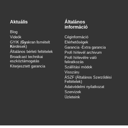
Aktuális
Általános
információ
Blog
Videók
Céginformáció
GYIK (
Gy
akran
I
smételt
Elérhetőségek
K
érdések)
Garancia -Extra garancia
Általános bérleti feltételek
Profi hírlevél archivum
Broadcast technikai
Profi hírlevélre való
eszköztámogatás
feliratkozás
Kiterjesztett garancia
Szállítási módok
Visszáru
ÁSZF (Általános Szerződési
Feltételek)
Adatvédelmi nyilatkozat
Szervizek
Üzleteink