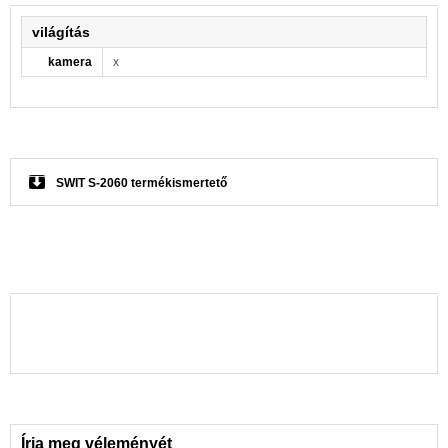
világítás
kamera
x
SWIT S-2060 termékismertető
Írja meg véleményét