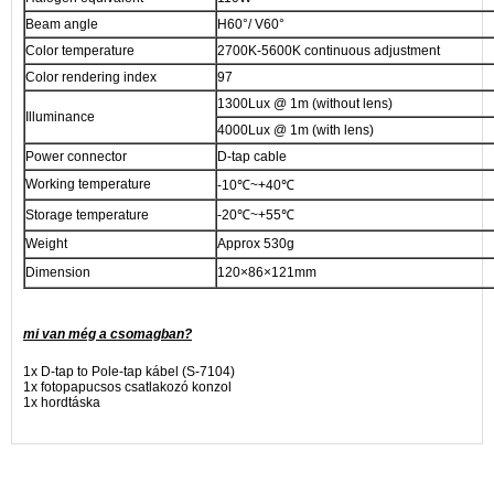
Beam angle
H60°/ V60°
Color temperature
2700K-5600K continuous adjustment
Color rendering index
97
1300Lux @ 1m (without lens)
Illuminance
4000Lux @ 1m (with lens)
Power connector
D-tap cable
Working temperature
-10℃~+40℃
Storage temperature
-20℃~+55℃
Weight
Approx 530g
Dimension
120×86×121mm
mi van még a csomagban?
1x D-tap to Pole-tap kábel (S-7104)
1x fotopapucsos csatlakozó konzol
1x hordtáska