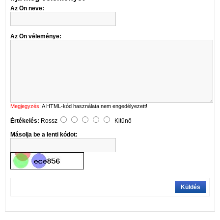
Az Ön neve:
Az Ön véleménye:
Megjegyzés:
A HTML-kód használata nem engedélyezett!
Értékelés:
Rossz
Kitűnő
Másolja be a lenti kódot:
Küldés