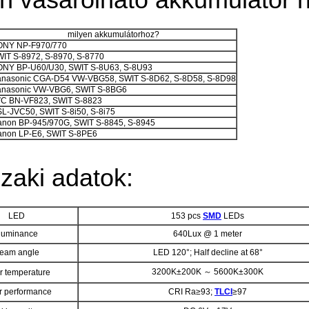
milyen akkumulátorhoz?
ONY NP-F970/770
IT S-8972, S-8970, S-8770
NY BP-U60/U30, SWIT S-8U63, S-8U93
nasonic CGA-D54 VW-VBG58, SWIT S-8D62, S-8D58, S-8D98
anasonic VW-VBG6, SWIT S-8BG6
C BN-VF823, SWIT S-8823
L-JVC50, SWIT S-8i50, S-8i75
non BP-945/970G, SWIT S-8845, S-8945
non LP-E6, SWIT S-8PE6
zaki adatok:
LED
153 pcs
SMD
LEDs
lluminance
640Lux @ 1 meter
eam angle
LED 120°; Half decline at 68°
3200K±200K ～ 5600K±300K
r temperature
r performance
CRI Ra≥93;
TLCI
≥97