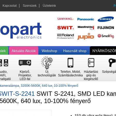
Kapcsolat
Szervizek
Üzleteink
F
elek
Aktuális Akciók
Webshop
Használt shop
NYÁRKÖSZÖN
udio,
Kijelző,
Új
Telefon, Mobil,
Háztartási
Szépségá
HiFi,
Projektor,
technológiák
Számítástechnika
gép és
hallgató
LED-fal
kiegészítő
ameralámpa, 3200K-5600K, 640 lux, 10-100% fényerő
SWIT-S-2241
SWIT S-2241, SMD LED kam
5600K, 640 lux, 10-100% fényerő
153 db ultra erős fényű,