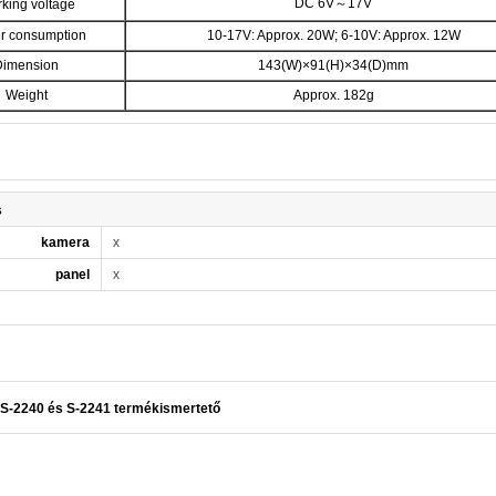
DC 6V～17V
king voltage
r consumption
10-17V: Approx. 20W; 6-10V: Approx. 12W
Dimension
143(W)×91(H)×34(D)mm
Weight
Approx. 182g
s
kamera
x
panel
x
S-2240 és S-2241 termékismertető