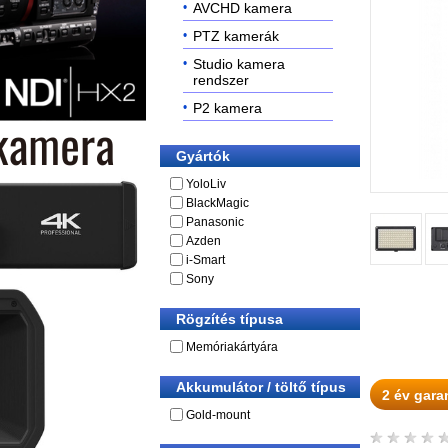
AVCHD kamera
PTZ kamerák
Studio kamera
rendszer
P2 kamera
Gyártók
YoloLiv
BlackMagic
Panasonic
Azden
i-Smart
Sony
Rögzítés típusa
Memóriakártyára
Akkumulátor / töltő típus
2 év gara
Gold-mount