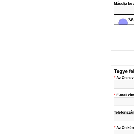
Másolja be a
Tegye fe
Az Ön nev
E-mail cí
Telefonszá
Az Ön kér