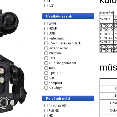
1"
4/3"
cikkszám
Csatlakozások
S
S-7004F
SW
Wi-Fi
S-7004U
SO
HDMI
S-7004D
Pa
USB
S-7004B
P
S-7004V
JV
Fejhallgató
S-7004i
SS
3,5mm Jack - miniJack
S-7004C
Ca
Vezérlő aljzat
S-7004E
Ca
Mikrofon
LAN
XLR Hangbemenet
műs
Tally
3 pin XLR
SDI
Kompozit
SD kártya
I
B
Felvételi mód
Colo
4K (Ultra HD)
Colo
Full HD
HD