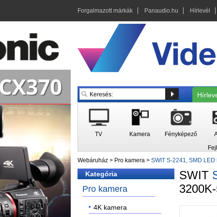
Forgalmazott márkák
Panaudio.hu
Hírlevél
Hírlev
TV
Kamera
Fényképező
A
Fej
Webáruház
>
Pro kamera
>
SWIT S-2241, SMD LED k
SWIT
Kategória
3200K-
Pro kamera
4K kamera