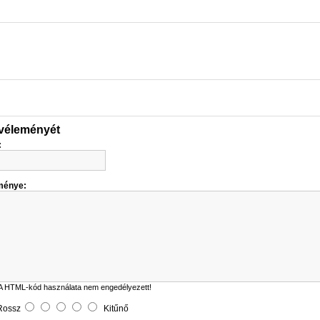
 véleményét
:
ménye:
A HTML-kód használata nem engedélyezett!
Rossz
Kitűnő