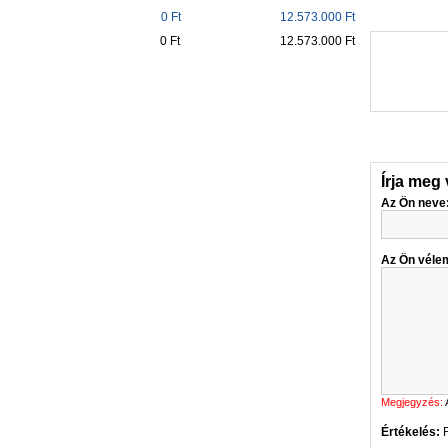
0 Ft
12.573.000 Ft
0 Ft
12.573.000 Ft
Írja meg
Az Ön neve
Az Ön véle
Megjegyzés:
Értékelés: