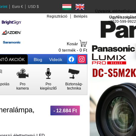
orint
Euro €
USD $
Üzleteink, elérhetőségek
Regisztráció
Belépés
Ügyfélszolgálat
+3620-599-9922
Kosár
0 termék - 0 Ft
TŐ AKCIÓK
Blog
Videók
polás
Pro
Pro
Biztonság-
kamera
kiegészítő
technika
eralámpa,
- 12.684 Ft
 hosszú élettartamú LED