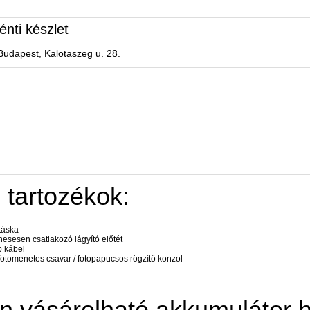
énti készlet
Budapest, Kalotaszeg u. 28.
 tartozékok:
táska
esesen csatlakozó lágyító előtét
p kábel
 fotomenetes csavar / fotopapucsos rögzítő konzol
n vásárolható akkumulátor h