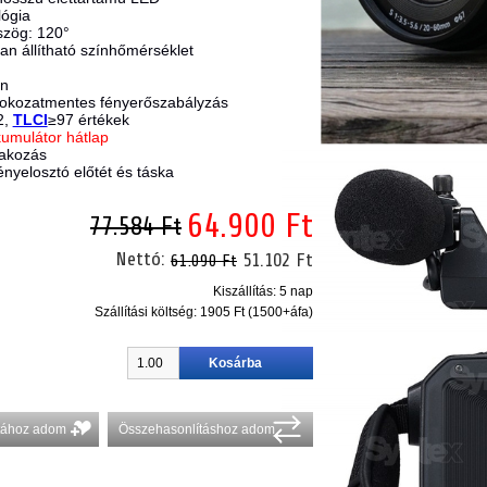
lógia
szög: 120°
n állítható színhőmérséklet
en
fokozatmentes fényerőszabályzás
2,
TLCI
≥97 értékek
umulátor hátlap
lakozás
ényelosztó előtét és táska
64.900 Ft
77.584 Ft
Nettó:
51.102 Ft
61.090 Ft
Kiszállítás: 5 nap
Szállítási költség:
1905 Ft (1500+áfa)
stához adom
Összehasonlításhoz adom