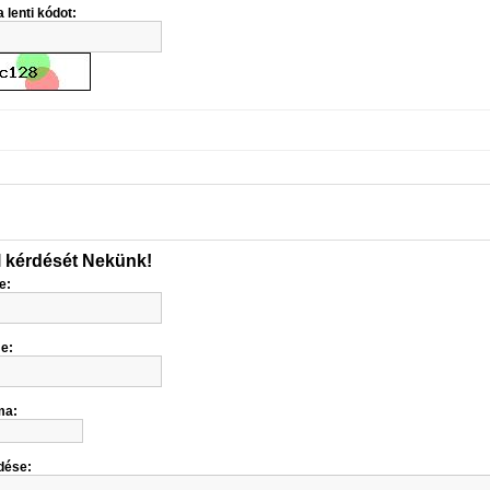
 lenti kódot:
l kérdését Nekünk!
e:
me:
ma:
dése: