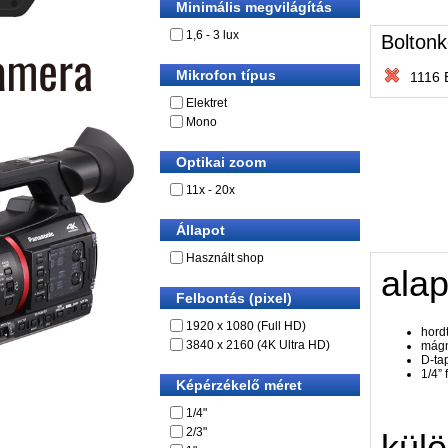
Minimális megvilágítás
1,6 - 3 lux
Boltonk
Mikrofon típus
1116 
Elektret
Mono
Optikai zoom
11x - 20x
Állapot
Használt shop
alap
Felbontás (pixel)
1920 x 1080 (Full HD)
hord
3840 x 2160 (4K Ultra HD)
mágn
D-ta
1/4”
Képérzékelő méret
1/4"
2/3"
külö