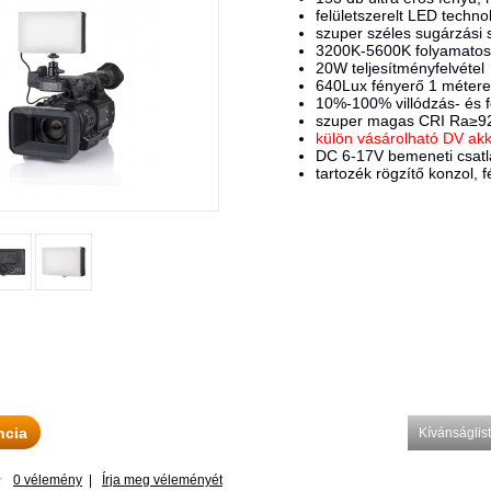
felületszerelt LED techno
szuper széles sugárzási 
3200K-5600K folyamatosa
20W teljesítményfelvétel
640Lux fényerő 1 méter
10%-100% villódzás- és 
szuper magas CRI Ra≥9
külön vásárolható DV akk
DC 6-17V bemeneti csat
tartozék rögzítő konzol, f
ncia
Kívánságli
0 vélemény
|
Írja meg véleményét