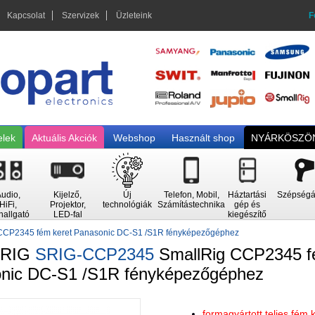
Kapcsolat
Szervizek
Üzleteink
F
elek
Aktuális Akciók
Webshop
Használt shop
NYÁRKÖSZÖN
udio,
Kijelző,
Új
Telefon, Mobil,
Háztartási
Szépségá
HiFi,
Projektor,
technológiák
Számítástechnika
gép és
hallgató
LED-fal
kiegészítő
CCP2345 fém keret Panasonic DC-S1 /S1R fényképezőgéphez
LRIG
SRIG-CCP2345
SmallRig CCP2345 f
nic DC-S1 /S1R fényképezőgéphez
formagyártott teljes fém