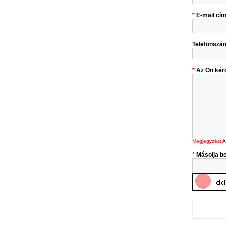
E-mail cí
Telefonszá
Az Ön kér
Megjegyzés:
A
Másolja be