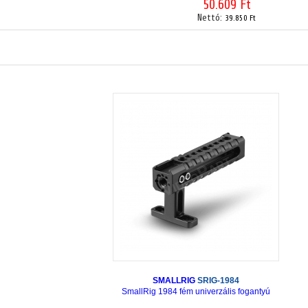
50.609 Ft
Nettó:
39.850 Ft
SMALLRIG
SRIG-1984
SmallRig 1984 fém univerzális fogantyú