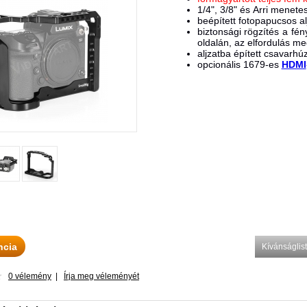
1/4", 3/8" és Arri menete
beépített fotopapucsos al
biztonsági rögzítés a f
oldalán, az elfordulás m
aljzatba épített csavarhú
opcionális 1679-es
HDMI
ncia
Kívánságli
0 vélemény
|
Írja meg véleményét