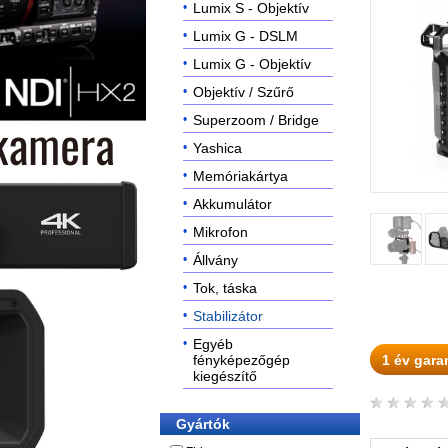
Lumix S - Objektív
Lumix G - DSLM
Lumix G - Objektív
Objektív / Szűrő
Superzoom / Bridge
Yashica
Memóriakártya
Akkumulátor
Mikrofon
Állvány
Tok, táska
Stabilizátor
Egyéb
fényképezőgép
1 év gara
kiegészítő
Gyártók