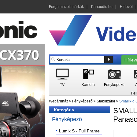
Forgalmazott márkák
Panaudio.hu
Hírlevél
Hírlev
TV
Kamera
Fényképező
A
Fej
Webáruház
>
Fényképező
>
Stabilizátor
>
SmallRig 
SMAL
Kategória
Panaso
Fényképező
Lumix S - Full Frame