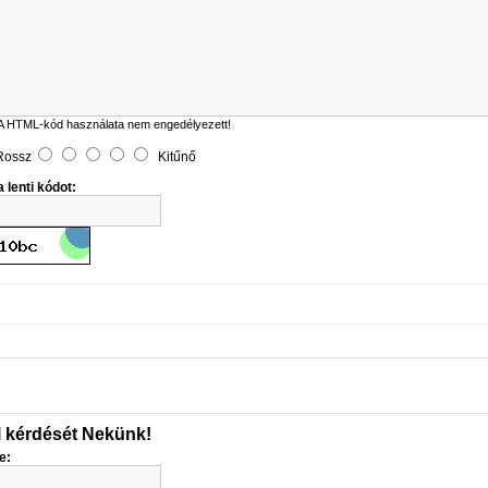
A HTML-kód használata nem engedélyezett!
Rossz
Kitűnő
 lenti kódot:
l kérdését Nekünk!
e: