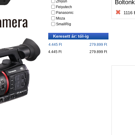
Boltonk
Zhiyun
Feiyutech
1116 
Panasonic
Moza
SmallRig
Keresett ár: tól-ig
4.445 Ft
279.899 Ft
4.445 Ft
279.899 Ft