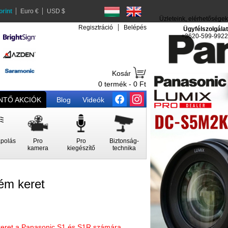
orint
Euro €
USD $
Üzleteink, elérhetőségek
Regisztráció
Belépés
Ügyfélszolgálat
+3620-599-9922
Kosár
0 termék - 0 Ft
TŐ AKCIÓK
Blog
Videók
polás
Pro
Pro
Biztonság-
kamera
kiegészítő
technika
ém keret
 keret a Panasonic S1 és S1R számára