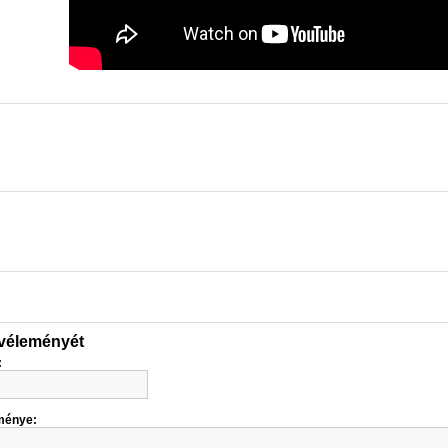
 véleményét
:
ménye: