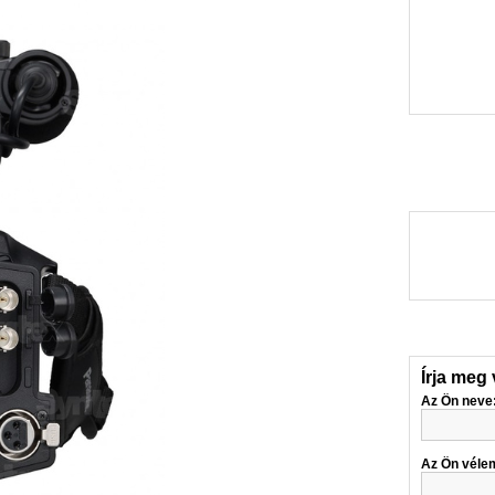
Írja meg
Az Ön neve
Az Ön véle