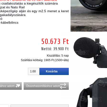
s csatlakoztatás a kiegészítők számára
jzat és Nato Rail
ényképezőgép alján és egy m2.5 menet a keret
egakadályozására
zó
-kábelbilincs
50.673 Ft
Nettó:
39.900 Ft
Kiszállítás: 5 nap
Szállítási költség:
1905 Ft (1500+áfa)
stához adom
Összehasonlításhoz adom