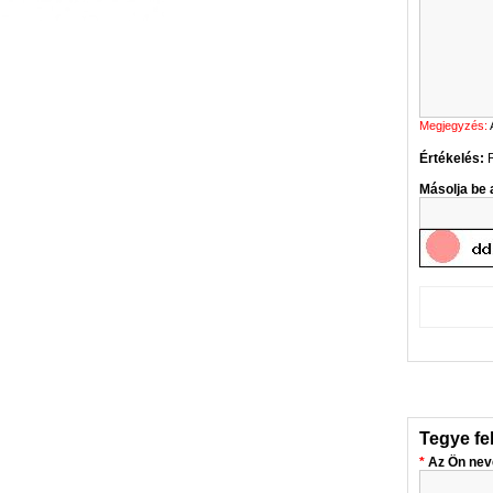
Megjegyzés:
Értékelés:
Másolja be a
Tegye fe
Az Ön nev