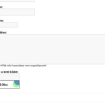
me:
ma:
dése:
 HTML-kód használata nem engedélyezett!
 a lenti kódot: