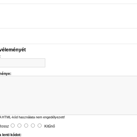
 véleményét
:
ménye:
A HTML-kód használata nem engedélyezett!
Rossz
Kitűnő
 lenti kódot: