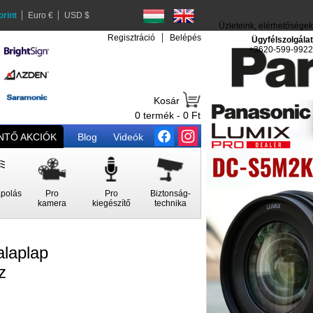
orint
Euro €
USD $
Üzleteink, elérhetőségek
Regisztráció
Belépés
Ügyfélszolgálat
+3620-599-9922
Kosár
0 termék - 0 Ft
TŐ AKCIÓK
Blog
Videók
polás
Pro
Pro
Biztonság-
kamera
kiegészítő
technika
laplap
z