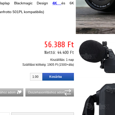
laplap Blackmagic Design
4K
és 6K
frotto 501PL kompatibilis)
56.388 Ft
Nettó:
44.400 Ft
Kiszállítás: 1 nap
Szállítási költség:
1905 Ft (1500+áfa)
stához adom
Összehasonlításhoz adom