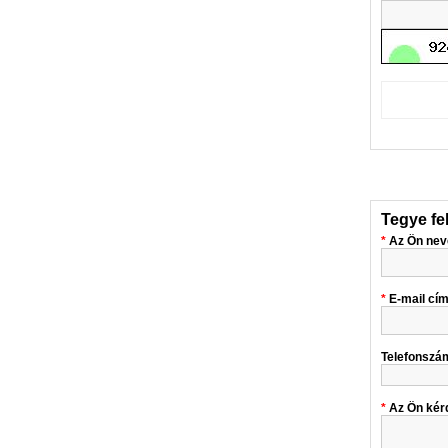
Tegye fe
Az Ön nev
E-mail cí
Telefonszá
Az Ön kér