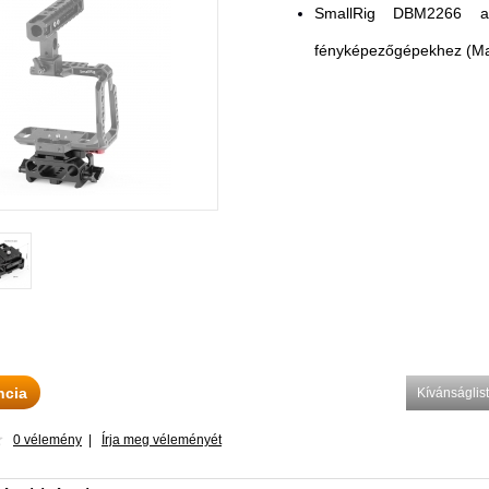
SmallRig DBM2266 a
fényképezőgépekhez (Man
ncia
Kívánságli
0 vélemény
|
Írja meg véleményét