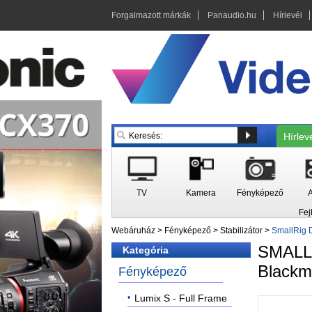
Forgalmazott márkák
Panaudio.hu
Hírlevél
Hírlev
TV
Kamera
Fényképező
A
Fej
Webáruház
>
Fényképező
>
Stabilizátor
>
SmallRig 
SMAL
Kategória
Blackm
Fényképező
Lumix S - Full Frame