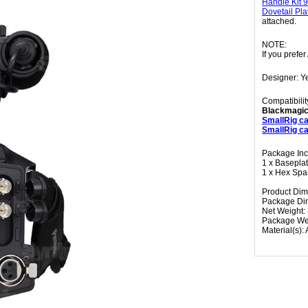
Handle Kit 
Dovetail Pl
attached.
NOTE:
If you prefe
Designer: Ye
Compatibilit
Blackmagic
SmallRig c
SmallRig c
Package Inc
1 x Basepla
1 x Hex Spa
Product Dim
Package Di
Net Weight:
Package We
Material(s):