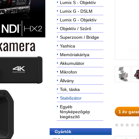
Lumix S - Objektív
Lumix G - DSLM
Lumix G - Objektív
Objektív / Szűrő
Superzoom / Bridge
Yashica
Memóriakártya
Akkumulátor
Mikrofon
Állvány
Tok, táska
Stabilizátor
Egyéb
fényképezőgép
1 év gara
kiegészítő
Gyártók