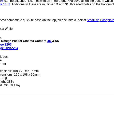
998
can be attached. It comes with an integrated ARRI dovetail on the bottom which 
ate 1463
. Additionally, there are multiple 1/4 and 3/8 threaded holes on the bottom o
r Arca compatible quick release on the top, please take a look at
SmallRig Basepla
tta White
y:
 Design Pocket Cinema Camera
4K
& 6K
age 2203
age CVB2254
ludes:
te
nner
ensions: 108 x 73 x 51.5mm
mensions: 125 x 108 x 90mm
 321g
ight: 388g
 Aluminum Alloy