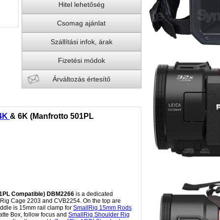
Hitel lehetőség
Csomag ajánlat
Szállítási infok, árak
Fizetési módok
Árváltozás értesítő
4K
& 6K (Manfrotto 501PL
01PL Compatible) DBM2266
is a dedicated
allRig Cage 2203 and CVB2254. On the top are
ddle is 15mm rail clamp for
SmallRig 15mm Rods
atte Box, follow focus and
SmallRig Shoulder Rig