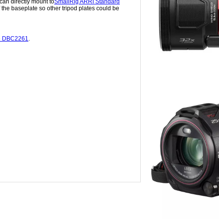
can directly mount to
SmallRig ARRI Standard
f the baseplate so other tripod plates could be
te DBC2261
.