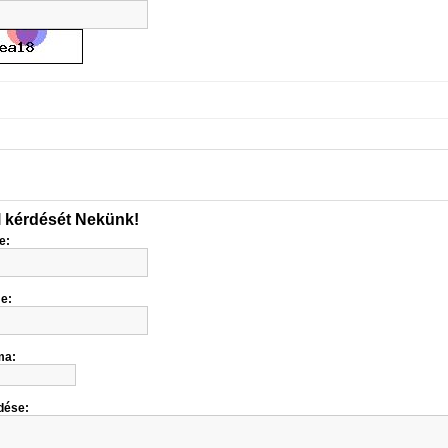
l kérdését Nekünk!
e:
me:
ma:
dése: