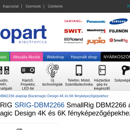
Kapcsolat
Szervizek
Üzleteink
F
elek
Aktuális Akciók
Webshop
Használt shop
NYÁRKÖSZÖN
udio,
Kijelző,
Új
Telefon, Mobil,
Háztartási
Szépségá
HiFi,
Projektor,
technológiák
Számítástechnika
gép és
hallgató
LED-fal
kiegészítő
DBM2266 alaplap Blackmagic Design 4K és 6K fényképezőgépekhez
LRIG
SRIG-DBM2266
SmallRig DBM2266 a
agic Design 4K és 6K fényképezőgépekhe