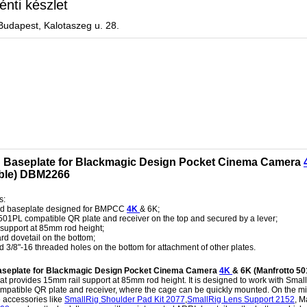
énti készlet
Budapest, Kalotaszeg u. 28.
 Baseplate for Blackmagic Design Pocket Cinema Camera
ble) DBM2266
s:
ed baseplate designed for BMPCC
4K
& 6K;
501PL compatible QR plate and receiver on the top and secured by a lever;
 support at 85mm rod height;
ard dovetail on the bottom;
d 3/8"-16 threaded holes on the bottom for attachment of other plates.
aseplate for Blackmagic Design Pocket Cinema Camera
4K
& 6K (Manfrotto 5
hat provides 15mm rail support at 85mm rod height. It is designed to work with Sm
mpatible QR plate and receiver, where the cage can be quickly mounted. On the mi
 accessories like
SmallRig Shoulder Pad Kit 2077
,
SmallRig Lens Support 2152
, M