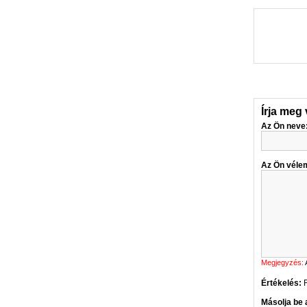
Írja meg
Az Ön neve
Az Ön véle
Megjegyzés:
Értékelés:
Másolja be a