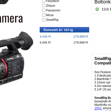
Boltonk
Feiyutech
Zhiyun
1116 
Panasonic
Moza
SmallRig
Keresett ár: tól-ig
4.445 Ft
279.899 Ft
4.445 Ft
279.899 Ft
SmallRig
Compati
Key Feature
1.A dedicat
2.Manfrotto 
3.15mm rail
4.Arri stand
5.1/4"-20 an
SmallRig B
baseplate t
Manfrotto co
1053
, where