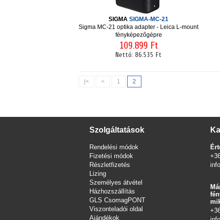
SIGMA
SIGMA-MC-21
Sigma MC-21 optika adapter - Leica L-mount
fényképezőgépre
109.899 Ft
Nettó:
86.535 Ft
|<
<
1
2
Szolgáltatások
Ka
Rendelési módok
Ért
Fizetési módok
+3
Részletfizetés
inf
Lizing
Személyes átvétel
Már
Házhozszállítás
fén
GLS CsomagPONT
mik
Viszonteladói oldal
+3
Ajándékok
inf