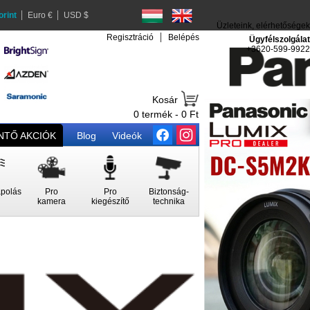
orint
Euro €
USD $
Üzleteink, elérhetőségek
Regisztráció
Belépés
Ügyfélszolgálat
+3620-599-9922
Kosár
0 termék - 0 Ft
TŐ AKCIÓK
Blog
Videók
polás
Pro
Pro
Biztonság-
kamera
kiegészítő
technika