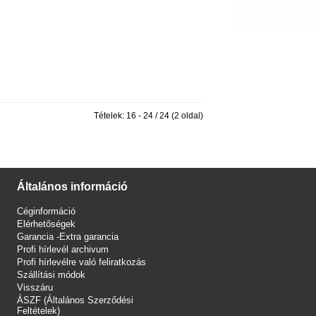
Tételek: 16 - 24 / 24 (2 oldal)
Általános információ
Céginformáció
Elérhetőségek
Garancia -Extra garancia
Profi hírlevél archivum
Profi hírlevélre való feliratkozás
Szállítási módok
Visszáru
ÁSZF (Általános Szerződési
Feltételek)