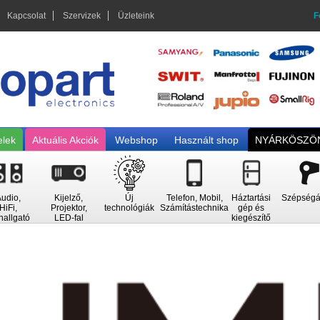
Kapcsolat
Szervizek
Üzleteink
F
elek
Aktuális Akciók
Webshop
Használt shop
NYÁRKÖSZÖN
udio,
Kijelző,
Új
Telefon, Mobil,
Háztartási
Szépségá
HiFi,
Projektor,
technológiák
Számítástechnika
gép és
hallgató
LED-fal
kiegészítő