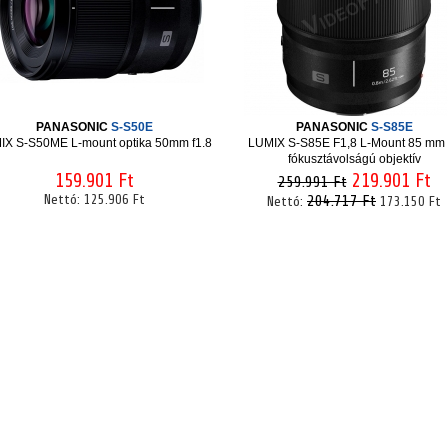
PANASONIC
S-S50E
PANASONIC
S-S85E
IX S-S50ME L-mount optika 50mm f1.8
LUMIX S-S85E F1,8 L-Mount 85 mm f
fókusztávolságú objektív
159.901 Ft
219.901 Ft
259.991 Ft
Nettó:
125.906 Ft
204.717 Ft
Nettó:
173.150 Ft