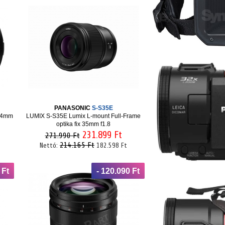
PANASONIC
S-S35E
 24mm
LUMIX S-S35E Lumix L-mount Full-Frame
optika fix 35mm f1.8
231.899 Ft
271.990 Ft
214.165 Ft
Nettó:
182.598 Ft
 Ft
- 120.090 Ft