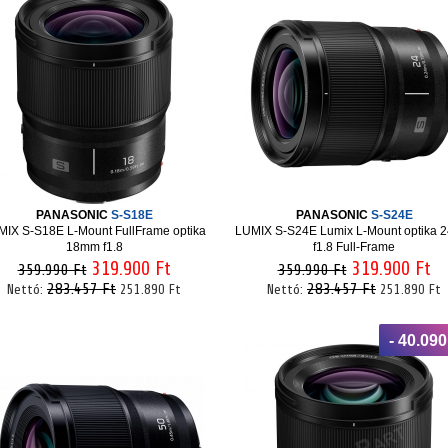
PANASONIC
S-S18E
PANASONIC
S-S24E
MIX S-S18E L-Mount FullFrame optika
LUMIX S-S24E Lumix L-Mount optika
18mm f1.8
f1.8 Full-Frame
319.900 Ft
319.900 Ft
359.990 Ft
359.990 Ft
283.457 Ft
283.457 Ft
Nettó:
251.890 Ft
Nettó:
251.890 Ft
- 40.090