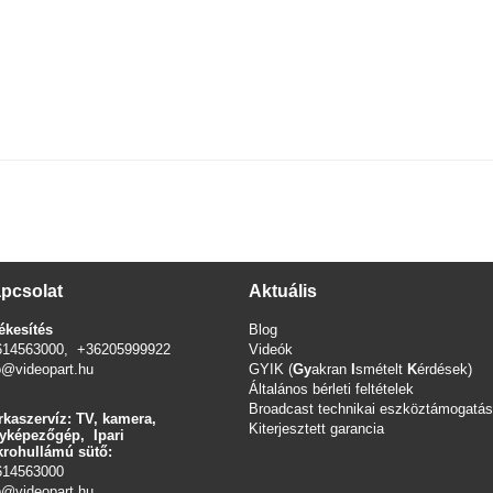
pcsolat
Aktuális
ékesítés
Blog
614563000, +36205999922
Videók
o@videopart.hu
GYIK (
Gy
akran
I
smételt
K
érdések)
Általános bérleti feltételek
Broadcast technikai eszköztámogatás
kaszervíz: TV, kamera,
Kiterjesztett garancia
yképezőgép, Ipari
rohullámú sütő:
614563000
o
@videopart.hu