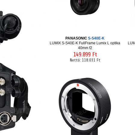
PANASONIC
S-S40E-K
LUMIX S-S40E-K FullFrame Lumix L optika
LUM
40mm f2
149.899 Ft
Nettó:
118.031 Ft