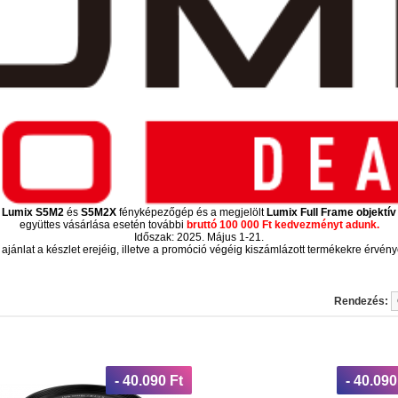
Lumix S5M2
és
S5M2X
fényképezőgép és a megjelölt
Lumix Full Frame objektív
együttes vásárlása esetén további
bruttó 100 000 Ft kedvezményt adunk.
Időszak: 2025. Május 1-21.
 ajánlat a készlet erejéig, illetve a promóció végéig kiszámlázott termékekre érvény
Rendezés:
- 40.090 Ft
- 40.090