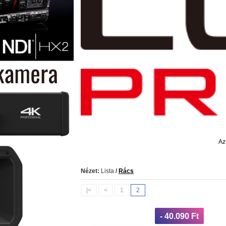
Az
Nézet:
Lista
/
Rács
|<
<
1
2
- 40.090 Ft