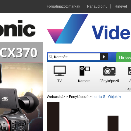
Forgalmazott márkák
Panaudio.hu
Hírlevél
Hírlev
TV
Kamera
Fényképező
A
Fej
Webáruház
>
Fényképező
>
Lumix S - Objektív