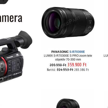
PANASONIC
S-R70300E
LUMIX S-R70300E S PRO zoom tele
LU
objektív 70-300 mm
359.900 Ft
399.990 Ft
314.953 Ft
Nettó:
283.386 Ft