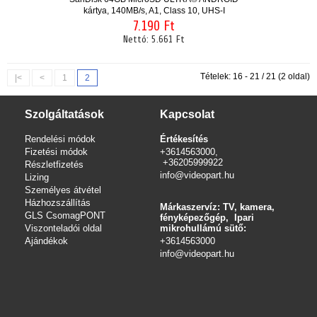
kártya, 140MB/s, A1, Class 10, UHS-I
7.190 Ft
Nettó:
5.661 Ft
Tételek: 16 - 21 / 21 (2 oldal)
|<
<
1
2
Szolgáltatások
Kapcsolat
Rendelési módok
Értékesítés
Fizetési módok
+3614563000,
+36205999922
Részletfizetés
info@videopart.hu
Lizing
Személyes átvétel
Házhozszállítás
Márkaszervíz: TV, kamera,
GLS CsomagPONT
fényképezőgép, Ipari
Viszonteladói oldal
mikrohullámú sütő:
Ajándékok
+3614563000
info
@videopart.hu