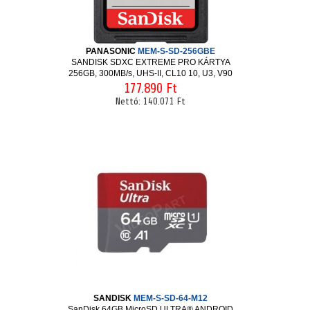
PANASONIC
MEM-S-SD-256GBE
SANDISK SDXC EXTREME PRO KÁRTYA
256GB, 300MB/s, UHS-II, CL10 10, U3, V90
177.890 Ft
Nettó:
140.071 Ft
SANDISK
MEM-S-SD-64-M12
SanDisk 64GB MicroSD ULTRA® ANDROID