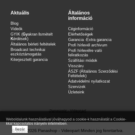
Aktuális
Általános
információ
Blog
Videók
Céginformáció
GYIK (
Gy
akran
I
smételt
Elérhetőségek
K
érdések)
Garancia -Extra garancia
Általános bérleti feltételek
Profi hírlevél archivum
Broadcast technikai
Profi hírlevélre való
eszköztámogatás
feliratkozás
Kiterjesztett garancia
Szállítási módok
Visszáru
ÁSZF (Általános Szerződési
Feltételek)
Adatvédelmi nyilatkozat
Szervizek
Üzleteink
Panasonic - Videopart
Weboldalunk használatával jóváhagyod a cookie-k használatát a Cookie-
kkal kapcsolatos irányelv értelmében.
Bezár
© 2015-2026 Panashop - Videopart Minden jog fenntartva.