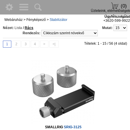
(0)
Üzleteink, elérhetőségek
Ügyfélszolgálat
Webáruház
>
Fényképező
>
Stabilizátor
+3620-599-9922
Nézet:
Lista
/
Rács
Mutat:
Rendezés:
Tételek: 1 - 15 / 56 (4 oldal)
1
2
3
4
>
>|
SMALLRIG
SRIG-3125