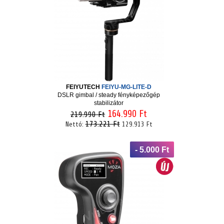
FEIYUTECH
FEIYU-MG-LITE-D
DSLR gimbal / steady fényképezőgép
stabilizátor
164.990 Ft
219.990 Ft
173.221 Ft
Nettó:
129.913 Ft
- 5.000 Ft