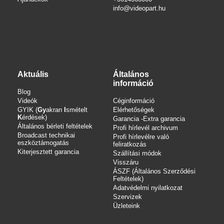
info
@videopart.hu
Aktuális
Általános
információ
Blog
Videók
Céginformáció
GYIK (
Gy
akran
I
smételt
Elérhetőségek
K
érdések)
Garancia -Extra garancia
Általános bérleti feltételek
Profi hírlevél archivum
Broadcast technikai
Profi hírlevélre való
eszköztámogatás
feliratkozás
Kiterjesztett garancia
Szállítási módok
Visszáru
ÁSZF (Általános Szerződési
Feltételek)
Adatvédelmi nyilatkozat
Szervizek
Üzleteink