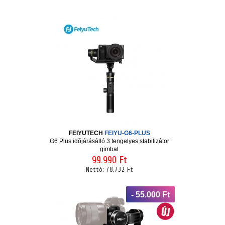
FEIYUTECH
FEIYU-G6-PLUS
G6 Plus idõjárásálló 3 tengelyes stabilizátor
gimbal
99.990 Ft
Nettó:
78.732 Ft
- 55.000 Ft