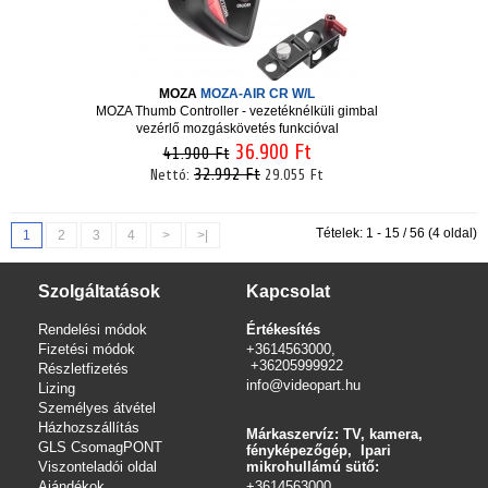
MOZA
MOZA-AIR CR W/L
MOZA Thumb Controller - vezetéknélküli gimbal
vezérlő mozgáskövetés funkcióval
36.900 Ft
41.900 Ft
32.992 Ft
Nettó:
29.055 Ft
Tételek: 1 - 15 / 56 (4 oldal)
1
2
3
4
>
>|
Szolgáltatások
Kapcsolat
Rendelési módok
Értékesítés
Fizetési módok
+3614563000,
+36205999922
Részletfizetés
info@videopart.hu
Lizing
Személyes átvétel
Házhozszállítás
Márkaszervíz: TV, kamera,
GLS CsomagPONT
fényképezőgép, Ipari
Viszonteladói oldal
mikrohullámú sütő:
Ajándékok
+3614563000