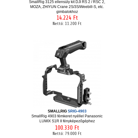
SmallRig 3125 ellensúly kit DJI RS 2 / RSC 2,
MOZA, ZHIYUN Crane 2S/3S/Weebill-S, etc.
gimbalokhoz
14.224 Ft
Nettó:
11.200 Ft
SMALLRIG
SRIG-4903
SmallRig 4903 fémkeret nyéllel Panasonic
LUMIX S1R II fényképezőgéphez
100.330 Ft
Nettó:
79.000 Ft