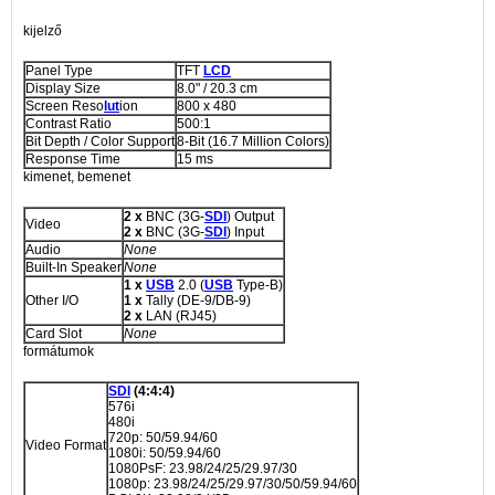
kijelző
Panel Type
TFT
LCD
Display Size
8.0" / 20.3 cm
Screen Reso
lut
ion
800 x 480
Contrast Ratio
500:1
Bit Depth / Color Support
8-Bit (16.7 Million Colors)
Response Time
15 ms
kimenet, bemenet
2 x
BNC (3G-
SDI
) Output
Video
2 x
BNC (3G-
SDI
) Input
Audio
None
Built-In Speaker
None
1 x
USB
2.0 (
USB
Type-B)
Other I/O
1 x
Tally (DE-9/DB-9)
2 x
LAN (RJ45)
Card Slot
None
formátumok
SDI
(4:4:4)
576i
480i
720p: 50/59.94/60
Video Format
1080i: 50/59.94/60
1080PsF: 23.98/24/25/29.97/30
1080p: 23.98/24/25/29.97/30/50/59.94/60