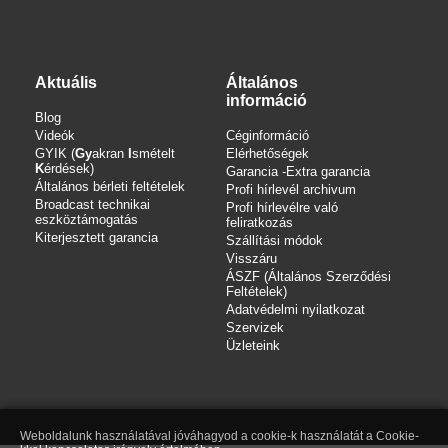
Aktuális
Általános
információ
Blog
Videók
Céginformáció
GYIK (
Gy
akran
I
smételt
Elérhetőségek
K
érdések)
Garancia -Extra garancia
Általános bérleti feltételek
Profi hírlevél archivum
Broadcast technikai
Profi hírlevélre való
eszköztámogatás
feliratkozás
Kiterjesztett garancia
Szállítási módok
Visszáru
ÁSZF (Általános Szerződési
Feltételek)
Adatvédelmi nyilatkozat
Szervizek
Üzleteink
Weboldalunk használatával jóváhagyod a cookie-k használatát a Cookie-