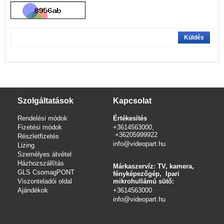
Küldés
Szolgáltatások
Kapcsolat
Rendelési módok
Értékesítés
Fizetési módok
+3614563000,
+36205999922
Részletfizetés
info@videopart.hu
Lizing
Személyes átvétel
Házhozszállítás
Márkaszervíz: TV, kamera,
GLS CsomagPONT
fényképezőgép, Ipari
Viszonteladói oldal
mikrohullámú sütő:
Ajándékok
+3614563000
info
@videopart.hu