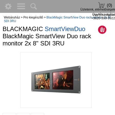
(0)
Üzleteink, elérhetőségek
Ügyfélszolgálat
Webáruház
>
Pro kiegészítő
>
BlackMagic SmartView Duo rack monitor 2x 8"
+3620-599-9922
SDI 3RU
BLACKMAGIC
SmartViewDuo
BlackMagic SmartView Duo rack
monitor 2x 8" SDI 3RU