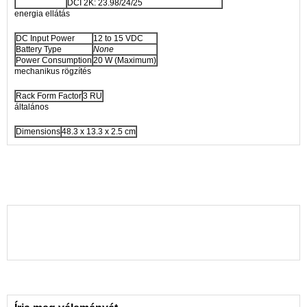
DCI 2K: 23.98/24/25
energia ellátás
DC Input Power
12 to 15 VDC
Battery Type
None
Power Consumption
20 W (Maximum)
mechanikus rögzítés
Rack Form Factor
3 RU
általános
Dimensions
48.3 x 13.3 x 2.5 cm