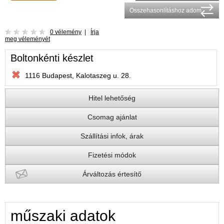
Összehasonlításhoz adom
0 vélemény
|
Írja
meg véleményét
Boltonkénti készlet
1116 Budapest, Kalotaszeg u. 28.
Hitel lehetőség
Csomag ajánlat
Szállítási infok, árak
Fizetési módok
Árváltozás értesítő
műszaki adatok