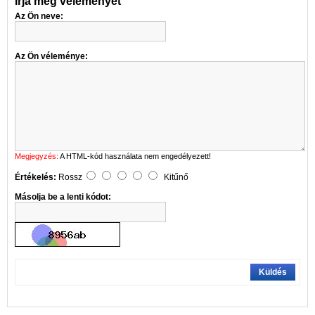
Írja meg véleményét
Az Ön neve:
Az Ön véleménye:
Megjegyzés:
A HTML-kód használata nem engedélyezett!
Értékelés:
Rossz
Kitűnő
Másolja be a lenti kódot:
Küldés