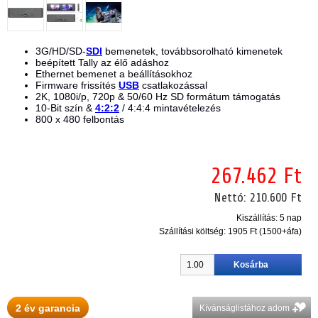
3G/HD/SD-
SDI
bemenetek, továbbsorolható kimenetek
beépített Tally az élő adáshoz
Ethernet bemenet a beállításokhoz
Firmware frissítés
USB
csatlakozással
2K, 1080i/p, 720p & 50/60 Hz SD formátum támogatás
10-Bit szín &
4:2:2
/ 4:4:4 mintavételezés
800 x 480 felbontás
267.462 Ft
Nettó:
210.600 Ft
Kiszállítás: 5 nap
Szállítási költség:
1905 Ft (1500+áfa)
2 év garancia
Kívánságlistához adom