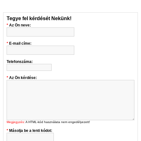
Tegye fel kérdését Nekünk!
Az Ön neve:
E-mail címe:
Telefonszáma:
Az Ön kérdése:
Megjegyzés:
A HTML-kód használata nem engedélyezett!
Másolja be a lenti kódot: