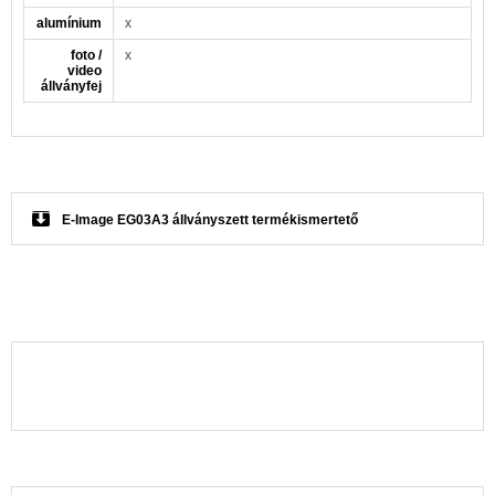
alumínium
x
foto /
x
video
állványfej
E-Image EG03A3 állványszett termékismertető