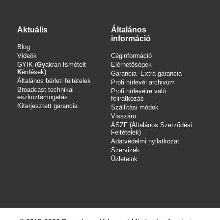
Aktuális
Általános
információ
Blog
Videók
Céginformáció
GYIK (
Gy
akran
I
smételt
Elérhetőségek
K
érdések)
Garancia -Extra garancia
Általános bérleti feltételek
Profi hírlevél archivum
Broadcast technikai
Profi hírlevélre való
eszköztámogatás
feliratkozás
Kiterjesztett garancia
Szállítási módok
Visszáru
ÁSZF (Általános Szerződési
Feltételek)
Adatvédelmi nyilatkozat
Szervizek
Üzleteink