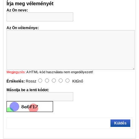
Írja meg véleményét
Az Ön neve:
Az Ön véleménye:
Megjegyzés:
A HTML-kód használata nem engedélyezett!
Értékelés:
Rossz
Kitűnő
Másolja be a lenti kódot:
Küldés