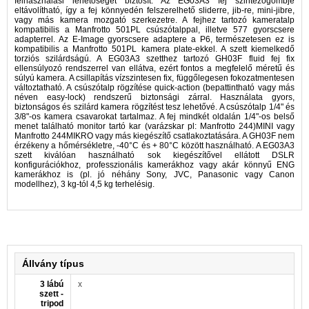
felhasználási lehetőséget biztosít. Az EG03A3 fej szintezőgömbje
eltávolítható, így a fej könnyedén felszerelhető sliderre, jib-re, mini-jibre,
vagy más kamera mozgató szerkezetre. A fejhez tartozó kameratalp
kompatibilis a Manfrotto 501PL csúszótalppal, illetve 577 gyorscsere
adapterrel. Az E-Image gyorscsere adaptere a P6, természetesen ez is
kompatibilis a Manfrotto 501PL kamera plate-ekkel. A szett kiemelkedő
torziós szilárdságú. A EG03A3 szetthez tartozó GH03F fluid fej fix
ellensúlyozó rendszerrel van ellátva, ezért fontos a megfelelő méretű és
súlyú kamera. A csillapítás vízszintesen fix, függőlegesen fokozatmentesen
változtatható. A csúszótalp rögzítése quick-action (bepattintható vagy más
néven easy-lock) rendszerű biztonsági zárral. Használata gyors,
biztonságos és szilárd kamera rögzítést tesz lehetővé. A csúszótalp 1/4" és
3/8"-os kamera csavarokat tartalmaz. A fej mindkét oldalán 1/4"-os belső
menet található monitor tartó kar (varázskar pl: Manfrotto 244)MINI vagy
Manfrotto 244MIKRO vagy más kiegészítő csatlakoztatására. A GH03F nem
érzékeny a hőmérsékletre, -40°C és + 80°C között használható. A EG03A3
szett kiválóan használható sok kiegészítővel ellátott DSLR
konfigurációkhoz, professzionális kamerákhoz vagy akár könnyű ENG
kamerákhoz is (pl. jó néhány Sony, JVC, Panasonic vagy Canon
modellhez), 3 kg-tól 4,5 kg terhelésig.
Állvány típus
3 lábú
x
szett -
tripod