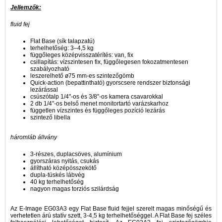
Jellemzők:
fluid fej
Flat Base (sík talapzatú)
terhelhetőség: 3–4,5 kg
függőleges középvisszatérítés: van, fix
csillapítás: vízszintesen fix, függőlegesen fokozatmentesen
szabályozható
leszerelhető ø75 mm-es szintezőgömb
Quick-action (bepattintható) gyorscsere rendszer biztonsági
lezárással
csúszótalp 1/4"-os és 3/8"-os kamera csavarokkal
2 db 1/4"-os belső menet monitortartó varázskarhoz
független vízszintes és függőleges pozíció lezárás
szintező libella
háromláb állvány
3-részes, duplacsöves, alumínium
gyorszáras nyitás, csukás
állítható középösszekötő
dupla-tüskés lábvég
40 kg terhelhetőség
nagyon magas torziós szilárdság
Az E-Image EG03A3 egy Flat Base fluid fejjel szerelt magas minőségű és
verhetetlen árú statív szett, 3-4,5 kg terhelhetőséggel. A Flat Base fej széles