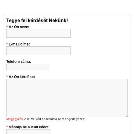
Tegye fel kérdését Nekünk!
Az Ön neve:
E-mail címe:
Telefonszáma:
Az Ön kérdése:
Megjegyzés:
A HTML-kód használata nem engedélyezett!
Másolja be a lenti kódot: