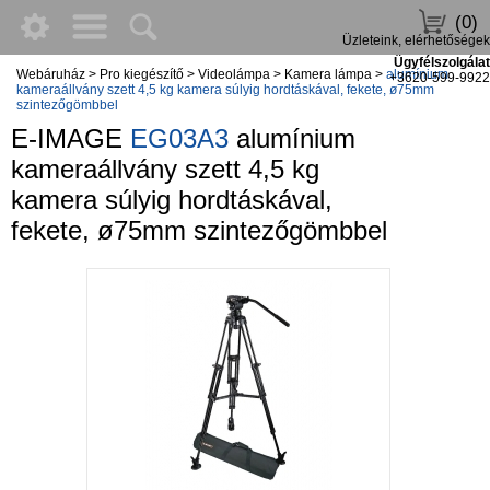
(0)
Üzleteink, elérhetőségek
Ügyfélszolgálat
Webáruház
>
Pro kiegészítő
>
Videolámpa
>
Kamera lámpa
>
alumínium
+3620-599-9922
kameraállvány szett 4,5 kg kamera súlyig hordtáskával, fekete, ø75mm
szintezőgömbbel
E-IMAGE
EG03A3
alumínium
kameraállvány szett 4,5 kg
kamera súlyig hordtáskával,
fekete, ø75mm szintezőgömbbel