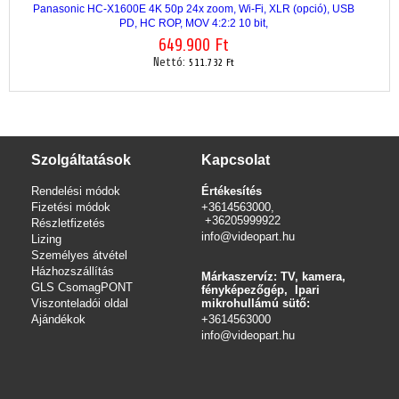
Panasonic HC-X1600E 4K 50p 24x zoom, Wi-Fi, XLR (opció), USB
PD, HC ROP, MOV 4:2:2 10 bit,
649.900 Ft
Nettó:
511.732 Ft
Szolgáltatások
Kapcsolat
Rendelési módok
Értékesítés
Fizetési módok
+3614563000,
+36205999922
Részletfizetés
info@videopart.hu
Lizing
Személyes átvétel
Házhozszállítás
Márkaszervíz: TV, kamera,
GLS CsomagPONT
fényképezőgép, Ipari
Viszonteladói oldal
mikrohullámú sütő:
Ajándékok
+3614563000
info
@videopart.hu