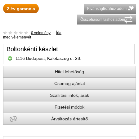
2 év garancia
Kívánságlistához adom
Összehasonlításhoz adom
0 vélemény
|
Írja
meg véleményét
Boltonkénti készlet
1116 Budapest, Kalotaszeg u. 28.
Hitel lehetőség
Csomag ajánlat
Szállítási infok, árak
Fizetési módok
Árváltozás értesítő