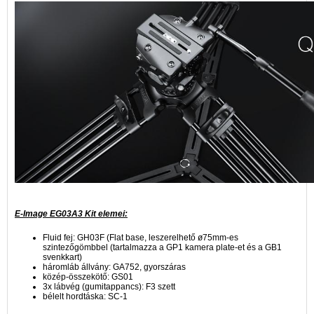
E-Image EG03A3 Kit elemei:
Fluid fej: GH03F (Flat base, leszerelhető ø75mm-es
szintezőgömbbel (tartalmazza a GP1 kamera plate-et és a GB1
svenkkart)
háromláb állvány: GA752, gyorszáras
közép-összekötő: GS01
3x lábvég (gumitappancs): F3 szett
bélelt hordtáska: SC-1