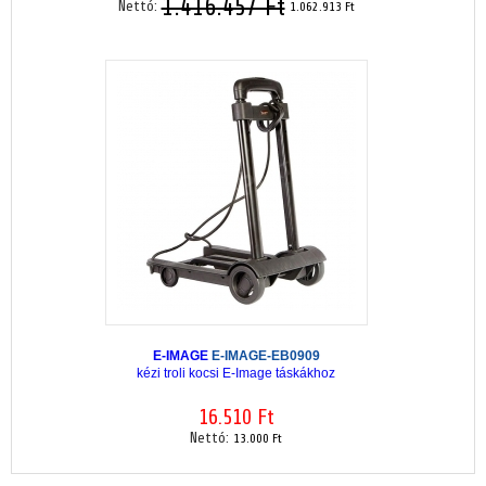
1.416.457 Ft
Nettó:
1.062.913 Ft
E-IMAGE
E-IMAGE-EB0909
kézi troli kocsi E-Image táskákhoz
16.510 Ft
Nettó:
13.000 Ft