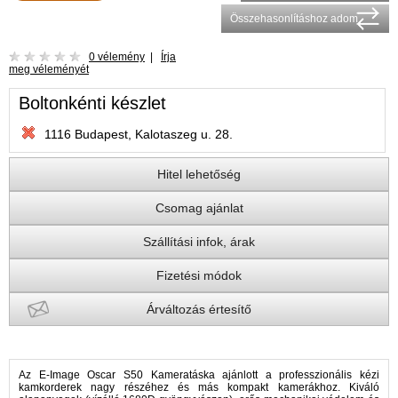
Összehasonlításhoz adom
0 vélemény
|
Írja
meg véleményét
Boltonkénti készlet
1116 Budapest, Kalotaszeg u. 28.
Hitel lehetőség
Csomag ajánlat
Szállítási infok, árak
Fizetési módok
Árváltozás értesítő
Az E-Image Oscar S50 Kameratáska ajánlott a professzionális kézi
kamkorderek nagy részéhez és más kompakt kamerákhoz. Kiváló