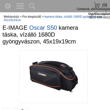
(0)
Üzleteink, elérhetőségek
Ügyfélszolgálat
Webáruház
>
Pro kiegészítő
>
kamera táska, vízálló 1680D gyöngyvászon,
+3620-599-9922
45x19x19cm
E-IMAGE
Oscar S50
kamera
táska, vízálló 1680D
gyöngyvászon, 45x19x19cm