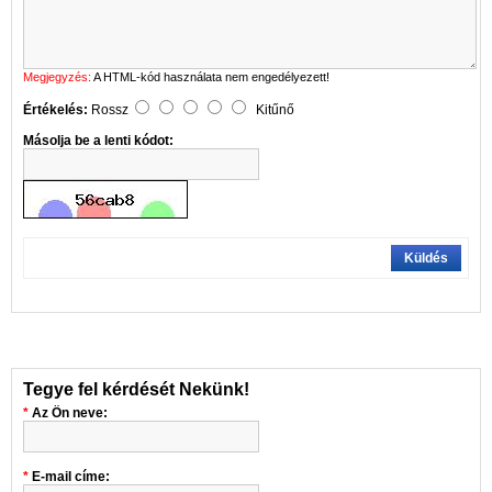
Megjegyzés:
A HTML-kód használata nem engedélyezett!
Értékelés:
Rossz
Kitűnő
Másolja be a lenti kódot:
Küldés
Tegye fel kérdését Nekünk!
Az Ön neve:
E-mail címe: