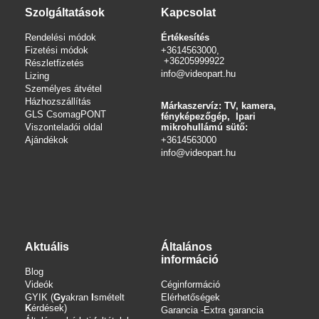
Szolgáltatások
Kapcsolat
Rendelési módok
Értékesítés
Fizetési módok
+3614563000,
+36205999922
Részletfizetés
info@videopart.hu
Lizing
Személyes átvétel
Házhozszállítás
Márkaszervíz: TV, kamera,
GLS CsomagPONT
fényképezőgép, Ipari
Viszonteladói oldal
mikrohullámú sütő:
Ajándékok
+3614563000
info
@videopart.hu
Aktuális
Általános
információ
Blog
Videók
Céginformáció
GYIK (
Gy
akran
I
smételt
Elérhetőségek
K
érdések)
Garancia -Extra garancia