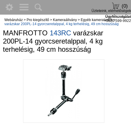
(0)
Üzleteink, elérhetőségek
Ügyfélszolgálat
Webáruház
>
Pro kiegészítő
>
Kameraállvány
>
Egyéb kameratartók
>
+3620-599-9922
varázskar 200PL-14 gyorcseretalppal, 4 kg terhelésig, 49 cm hosszúság
MANFROTTO
143RC
varázskar
200PL-14 gyorcseretalppal, 4 kg
terhelésig, 49 cm hosszúság