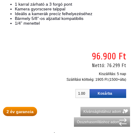
1 karral zárható a 3 forgó pont
Kamera gyorscsere talppal
Ideális a kamerák precíz felhelyezéséhez
Bármely 5/8”-os aljzattal kompatibilis
1/4” menettel
96.900 Ft
Nettó:
76.299 Ft
Kiszállítás: 5 nap
Szállítási költség:
1905 Ft (1500+áfa)
2 év garancia
Kívánságlistához adom
Összehasonlításhoz adom