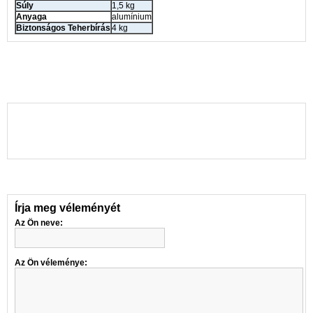
Súly
1,5 kg
Anyaga
alumínium
Biztonságos Teherbírás
4 kg
Írja meg véleményét
Az Ön neve:
Az Ön véleménye: