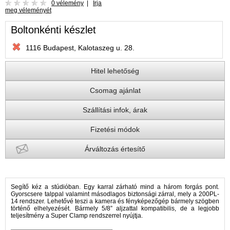
0 vélemény
|
Írja
meg véleményét
Boltonkénti készlet
1116 Budapest, Kalotaszeg u. 28.
Hitel lehetőség
Csomag ajánlat
Szállítási infok, árak
Fizetési módok
Árváltozás értesítő
Segítő kéz a stúdióban. Egy karral zárható mind a három forgás pont.
Gyorscsere talppal valamint másodlagos biztonsági zárral, mely a 200PL-
14 rendszer. Lehetővé teszi a kamera és fényképezőgép bármely szögben
történő elhelyezését. Bármely 5/8” aljzattal kompatibilis, de a legjobb
teljesítmény a Super Clamp rendszerrel nyújtja.