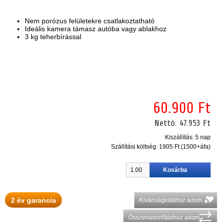
Nem porózus felületekre csatlakoztatható
Ideális kamera támasz autóba vagy ablakhoz
3 kg teherbírással
60.900 Ft
Nettó:
47.953 Ft
Kiszállítás: 5 nap
Szállítási költség:
1905 Ft (1500+áfa)
2 év garancia
Kívánságlistához adom
Összehasonlításhoz adom