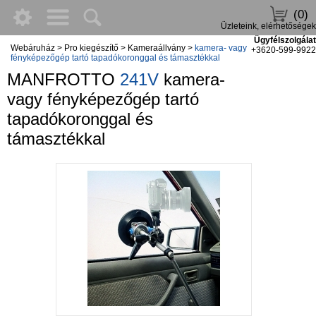
(0)
Üzleteink, elérhetőségek
Ügyfélszolgálat
Webáruház
>
Pro kiegészítő
>
Kameraállvány
>
kamera- vagy
+3620-599-9922
fényképezőgép tartó tapadókoronggal és támasztékkal
MANFROTTO
241V
kamera-
vagy fényképezőgép tartó
tapadókoronggal és
támasztékkal