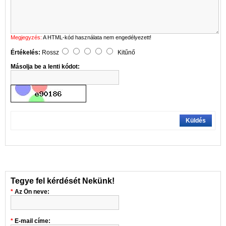
Megjegyzés:
A HTML-kód használata nem engedélyezett!
Értékelés:
Rossz
Kitűnő
Másolja be a lenti kódot:
Küldés
Tegye fel kérdését Nekünk!
Az Ön neve:
E-mail címe: