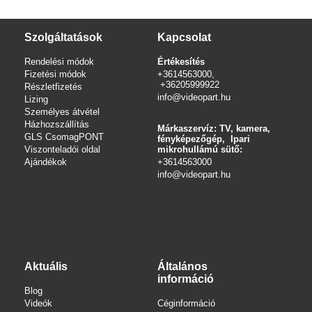
Szolgáltatások
Kapcsolat
Rendelési módok
Értékesítés
Fizetési módok
+3614563000,
+36205999922
Részletfizetés
info@videopart.hu
Lizing
Személyes átvétel
Házhozszállítás
Márkaszervíz: TV, kamera,
GLS CsomagPONT
fényképezőgép, Ipari
Viszonteladói oldal
mikrohullámú sütő:
Ajándékok
+3614563000
info
@videopart.hu
Aktuális
Általános
információ
Blog
Videók
Céginformáció