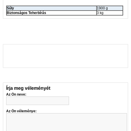
Súly
1900 g
Biztonságos Teherbírás
3 kg
Írja meg véleményét
Az Ön neve:
Az Ön véleménye: