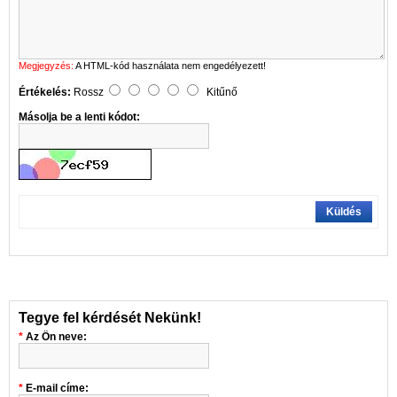
Megjegyzés:
A HTML-kód használata nem engedélyezett!
Értékelés:
Rossz
Kitűnő
Másolja be a lenti kódot:
Küldés
Tegye fel kérdését Nekünk!
Az Ön neve:
E-mail címe: