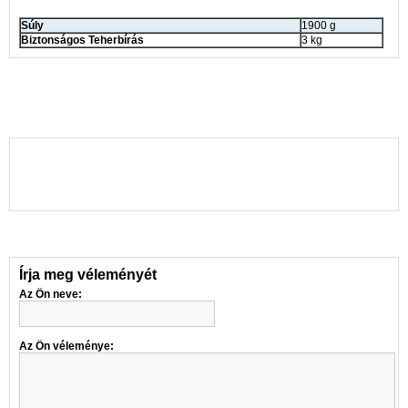
Súly
1900 g
Biztonságos Teherbírás
3 kg
Írja meg véleményét
Az Ön neve:
Az Ön véleménye: