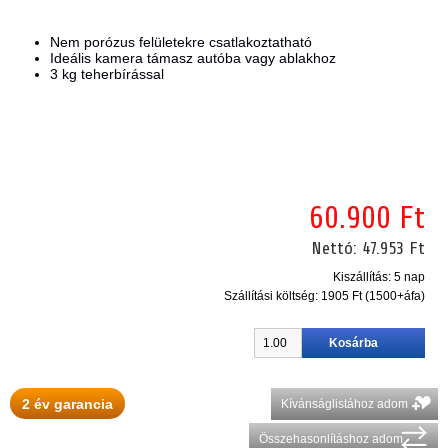
Nem porózus felületekre csatlakoztatható
Ideális kamera támasz autóba vagy ablakhoz
3 kg teherbírással
60.900 Ft
Nettó:
47.953 Ft
Kiszállítás: 5 nap
Szállítási költség:
1905 Ft (1500+áfa)
2 év garancia
Kívánságlistához adom
Összehasonlításhoz adom