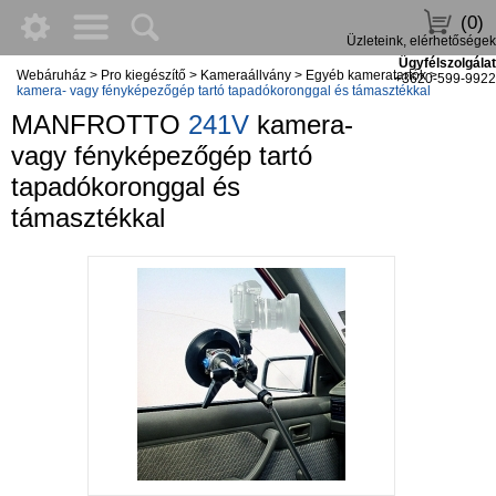
(0)
Üzleteink, elérhetőségek
Ügyfélszolgálat
Webáruház
>
Pro kiegészítő
>
Kameraállvány
>
Egyéb kameratartók
>
+3620-599-9922
kamera- vagy fényképezőgép tartó tapadókoronggal és támasztékkal
MANFROTTO
241V
kamera-
vagy fényképezőgép tartó
tapadókoronggal és
támasztékkal