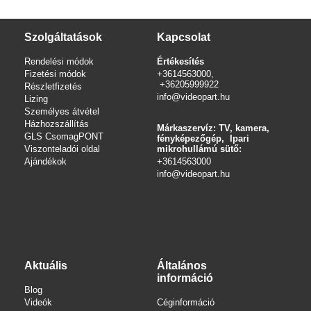
Szolgáltatások
Kapcsolat
Rendelési módok
Értékesítés
Fizetési módok
+3614563000,
+36205999922
Részletfizetés
info@videopart.hu
Lizing
Személyes átvétel
Házhozszállítás
Márkaszervíz: TV, kamera,
GLS CsomagPONT
fényképezőgép, Ipari
Viszonteladói oldal
mikrohullámú sütő:
Ajándékok
+3614563000
info
@videopart.hu
Aktuális
Általános
információ
Blog
Videók
Céginformáció