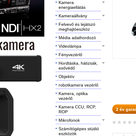
Kamera
energiaellátás
Kameraállvány
Felvevő és lejátszó
meghajtóeszköz
Média adathordozó
Videolámpa
Fényvezérlő
Hordtáska, hátizsák,
esővédő
Objektív
robotkamera vezérlő
Kamera, optika
vezérlő
Kamera CCU, RCP,
2 év gara
ROP
Mikrofonok
Számítógépes stúdió
eszközök