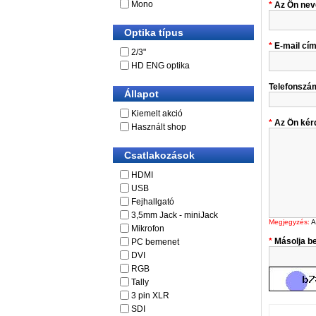
Mono
Az Ön nev
Optika típus
E-mail cí
2/3"
HD ENG optika
Telefonszá
Állapot
Kiemelt akció
Az Ön kér
Használt shop
Csatlakozások
HDMI
USB
Fejhallgató
3,5mm Jack - miniJack
Megjegyzés:
A
Mikrofon
Másolja be
PC bemenet
DVI
RGB
Tally
3 pin XLR
SDI