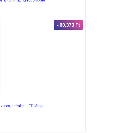
kete, ø75mm szintezőgömbbel
- 60.373 Ft
 zoom, beépített LED lámpa