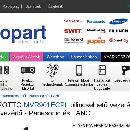
Kapcsolat
Szervizek
Üzleteink
F
elek
Aktuális Akciók
Webshop
Használt shop
NYÁRKÖSZÖN
udio,
Kijelző,
Új
Telefon, Mobil,
Háztartási
Szépségá
HiFi,
Projektor,
technológiák
Számítástechnika
gép és
hallgató
LED-fal
kiegészítő
es kameravezérlő - Panasonic és LANC
ROTTO
MVR901ECPL
bilincselhető vezet
vezérlő - Panasonic és LANC