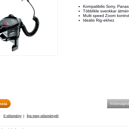
Kompatibilis Sony, Pana
Többféle svenkkar átmér
Multi speed Zoom kontrol
Ideális Rig-ekhez
ncia
Kívánságli
0 vélemény
|
Írja meg véleményét