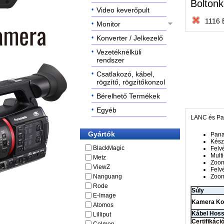
Boltonk
Video keverőpult
1116 
Monitor
Konverter / Jelkezelő
Vezetéknélküli
rendszer
Csatlakozó, kábel,
rögzítő, rögzítőkonzol
Bérelhető Termékek
Egyéb
LANC és Pan
Gyártók
Pana
Kész
BlackMagic
Felv
Mult
Metz
Zoom
ViewZ
Felv
Nanguang
Zoom
Rode
Súly
E-Image
Kamera Kom
Atomos
Kábel Hos
Lilliput
Certifikáci