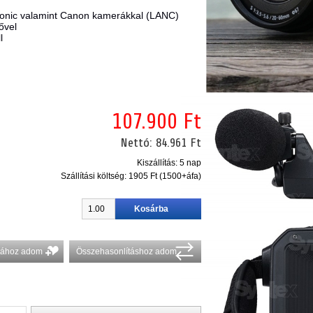
sonic valamint Canon kamerákkal (LANC)
ővel
l
107.900 Ft
Nettó:
84.961 Ft
Kiszállítás: 5 nap
Szállítási költség:
1905 Ft (1500+áfa)
stához adom
Összehasonlításhoz adom