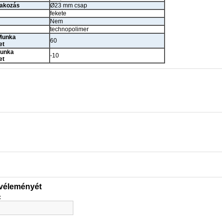
lakozás
Ø23 mm csap
fekete
Nem
technopolimer
Munka
60
et
unka
-10
et
 véleményét
: