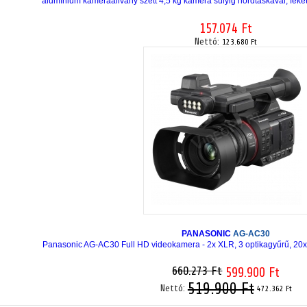
alumínium kameraállvány szett 4,5 kg kamera súlyig hordtáskával, fe
157.074 Ft
Nettó:
123.680 Ft
PANASONIC
AG-AC30
Panasonic AG-AC30 Full HD videokamera - 2x XLR, 3 optikagyűrű, 20x
660.273 Ft
599.900 Ft
519.900 Ft
Nettó:
472.362 Ft