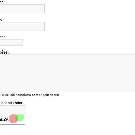
e:
me:
ma:
dése:
 HTML-kód használata nem engedélyezett!
 a lenti kódot: