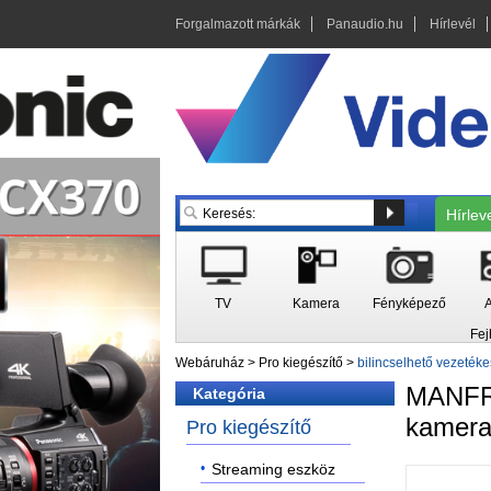
Forgalmazott márkák
Panaudio.hu
Hírlevél
Hírlev
TV
Kamera
Fényképező
A
Fej
Webáruház
>
Pro kiegészítő
>
bilincselhető vezeték
MANF
Kategória
kamera
Pro kiegészítő
Streaming eszköz