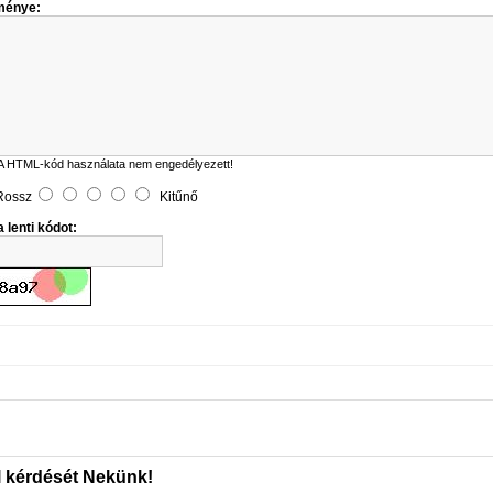
ménye:
A HTML-kód használata nem engedélyezett!
Rossz
Kitűnő
 lenti kódot:
l kérdését Nekünk!