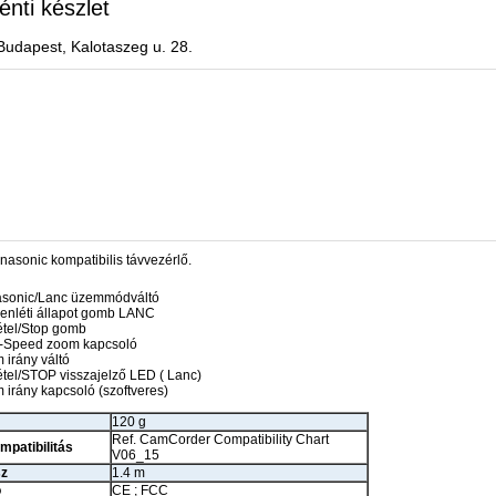
énti készlet
Budapest, Kalotaszeg u. 28.
asonic kompatibilis távvezérlő.
sonic/Lanc üzemmódváltó
enléti állapot gomb LANC
étel/Stop gomb
i-Speed zoom kapcsoló
 irány váltó
étel/STOP visszajelző LED ( Lanc)
 irány kapcsoló (szoftveres)
120 g
Ref. CamCorder Compatibility Chart
patibilitás
V06_15
sz
1.4 m
ó
CE ; FCC