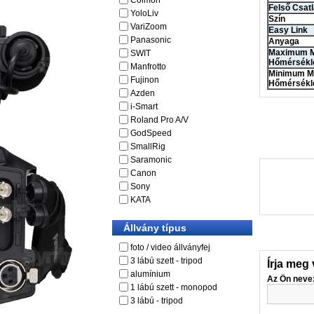
Colmon
Felső Csat
YoloLiv
Szín
VariZoom
Easy Link
Panasonic
Anyaga
Maximum 
SWIT
Hőmérsékl
Manfrotto
Minimum M
Fujinon
Hőmérsékl
Azden
i-Smart
Roland Pro A/V
GodSpeed
SmallRig
Saramonic
Canon
Sony
KATA
Állvány típus
foto / video állványfej
3 lábú szett - tripod
Írja meg
alumínium
Az Ön neve
1 lábú szett - monopod
3 lábú - tripod