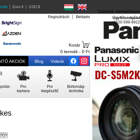
orint
Euro €
USD $
Üzleteink, elérhetőségek
Regisztráció
Belépés
Ügyfélszolgálat
+3620-599-9922
Kosár
0 termék - 0 Ft
TŐ AKCIÓK
Blog
Videók
polás
Pro
Pro
Biztonság-
kamera
kiegészítő
technika
ékes