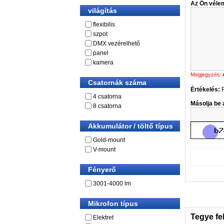
Az Ön véle
világítás
flexibilis
szpot
DMX vezérelhető
panel
kamera
Megjegyzés:
Csatornák száma
Értékelés:
4 csatorna
Másolja be a
8 csatorna
Akkumulátor / töltő típus
Gold-mount
V-mount
Fényerő
3001-4000 lm
Mikrofon típus
Tegye fe
Elektret