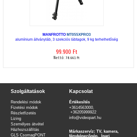
MANFROTTO
MT055XPRO3
alumínium állványláb, 3 szekciós lábtagok, 9 kg terhelhetőség
99.900 Ft
Nettó:
78.661 Ft
Szolgáltatások
Kapcsolat
Rendelési módok
Értékesítés
Fizetési módok
+3614563000,
+36205999922
Részletfizetés
info@videopart.hu
Lizing
Személyes átvétel
Házhozszállítás
Márkaszervíz: TV, kamera,
GLS CsomagPONT
fényképezőgép, Ipari