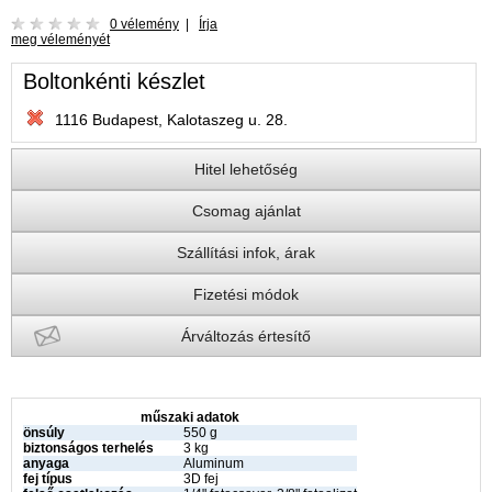
0 vélemény
|
Írja
meg véleményét
Boltonkénti készlet
1116 Budapest, Kalotaszeg u. 28.
Hitel lehetőség
Csomag ajánlat
Szállítási infok, árak
Fizetési módok
Árváltozás értesítő
műszaki adatok
önsúly
550 g
biztonságos terhelés
3 kg
anyaga
Aluminum
fej típus
3D fej