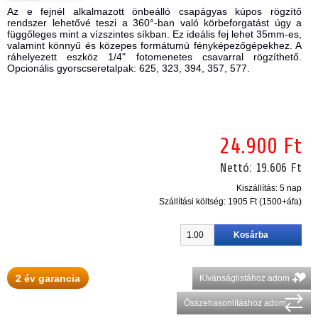
Az e fejnél alkalmazott önbeálló csapágyas kúpos rögzítő
rendszer lehetővé teszi a 360°-ban való körbeforgatást úgy a
függőleges mint a vízszintes síkban. Ez ideális fej lehet 35mm-es,
valamint könnyű és közepes formátumú fényképezőgépekhez. A
ráhelyezett eszköz 1/4" fotomenetes csavarral rögzíthető.
Opcionális gyorscseretalpak: 625, 323, 394, 357, 577.
24.900 Ft
Nettó:
19.606 Ft
Kiszállítás: 5 nap
Szállítási költség:
1905 Ft (1500+áfa)
2 év garancia
Kívánságlistához adom
Összehasonlításhoz adom