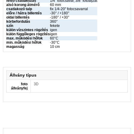
felső csatlakozás
1/4" fotocsavar, 3/8" fotoaljzat
alsó korong átmérő
60 mm
csatlakozó talp
fix 1/4-20" fotocsavarral
előre / hátra billentés
-30° / +180°
oldal billentés
-180° / +30°
körbefordulás
360°
szín
fekete
külön vízszintes rögzítés
igen
külön függőleges rögzítés
igen
max. működési hőfok
60°C
min. működési hőfok
-30°C
magasság
10 cm
Állvány típus
foto
3D
állványfej