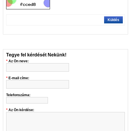
Küldés
Tegye fel kérdését Nekünk!
Az Ön neve:
E-mail címe:
Telefonszáma:
Az Ön kérdése: