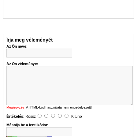
Írja meg véleményét
Az Ön neve:
Az Ön véleménye:
Megjegyzés:
A HTML-kód használata nem engedélyezett!
Értékelés:
Rossz
Kitűnő
Másolja be a lenti kódot: