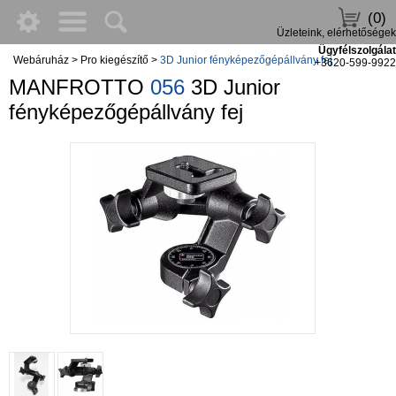
(0)
Üzleteink, elérhetőségek
Ügyfélszolgálat
Webáruház
>
Pro kiegészítő
>
3D Junior fényképezőgépállvány fej
+3620-599-9922
MANFROTTO
056
3D Junior
fényképezőgépállvány fej