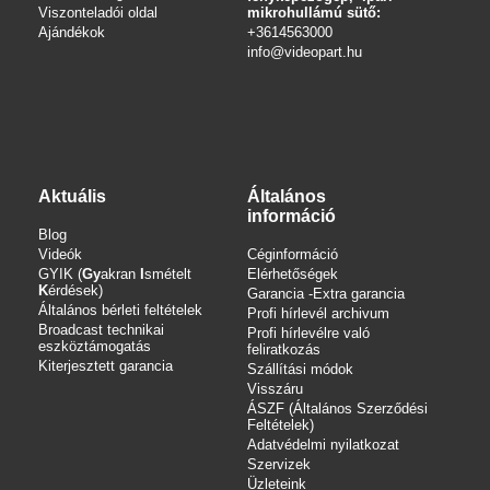
Viszonteladói oldal
mikrohullámú sütő:
Ajándékok
+3614563000
info
@videopart.hu
Aktuális
Általános
információ
Blog
Videók
Céginformáció
GYIK (
Gy
akran
I
smételt
Elérhetőségek
K
érdések)
Garancia -Extra garancia
Általános bérleti feltételek
Profi hírlevél archivum
Broadcast technikai
Profi hírlevélre való
eszköztámogatás
feliratkozás
Kiterjesztett garancia
Szállítási módok
Visszáru
ÁSZF (Általános Szerződési
Feltételek)
Adatvédelmi nyilatkozat
Szervizek
Üzleteink