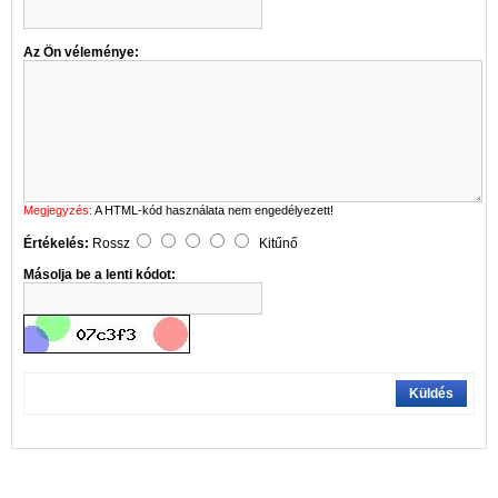
Az Ön véleménye:
Megjegyzés:
A HTML-kód használata nem engedélyezett!
Értékelés:
Rossz
Kitűnő
Másolja be a lenti kódot:
Küldés