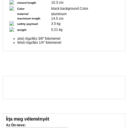
10.3 cm
closed length
black background Color
Color
aluminum
material
14.5 cm
maximum length
3.5 kg
safety payload
0.21 kg
weight
alsó rögzítés 3/8" fotomenet
felsõ rögzítés 1/4" fotomenet
Írja meg véleményét
Az Ön neve: