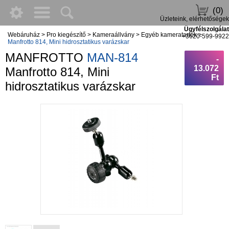
(0)
Üzleteink, elérhetőségek
Ügyfélszolgálat
Webáruház
>
Pro kiegészítő
>
Kameraállvány
>
Egyéb kameratartók
>
+3620-599-9922
Manfrotto 814, Mini hidrosztatikus varázskar
MANFROTTO
MAN-814
-
13.072
Manfrotto 814, Mini
Ft
hidrosztatikus varázskar