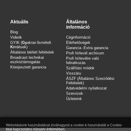
Aktuális
Általános
információ
Blog
Videók
Céginformáció
GYIK (
Gy
akran
I
smételt
Elérhetőségek
K
érdések)
Garancia -Extra garancia
Általános bérleti feltételek
Profi hírlevél archivum
Broadcast technikai
Profi hírlevélre való
eszköztámogatás
feliratkozás
Kiterjesztett garancia
Szállítási módok
Visszáru
ÁSZF (Általános Szerződési
Feltételek)
Adatvédelmi nyilatkozat
Szervizek
Üzleteink
Weboldalunk használatával jóváhagyod a cookie-k használatát a Cookie-
kkal kapcsolatos irányelv értelmében.