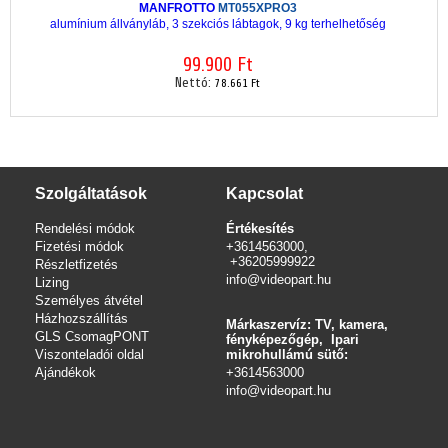
MANFROTTO
MT055XPRO3
alumínium állványláb, 3 szekciós lábtagok, 9 kg terhelhetőség
99.900 Ft
Nettó:
78.661 Ft
Szolgáltatások
Kapcsolat
Rendelési módok
Értékesítés
Fizetési módok
+3614563000,
+36205999922
Részletfizetés
info@videopart.hu
Lizing
Személyes átvétel
Házhozszállítás
Márkaszervíz: TV, kamera,
GLS CsomagPONT
fényképezőgép, Ipari
Viszonteladói oldal
mikrohullámú sütő:
Ajándékok
+3614563000
info
@videopart.hu