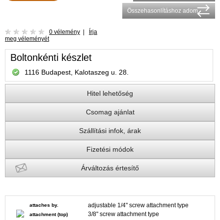
Összehasonlításhoz adom
0 vélemény
|
Írja
meg véleményét
Boltonkénti készlet
1116 Budapest, Kalotaszeg u. 28.
Hitel lehetőség
Csomag ajánlat
Szállítási infok, árak
Fizetési módok
Árváltozás értesítő
adjustable 1/4" screw attachment type
attaches by.
3/8" screw attachment type
attachment (top)