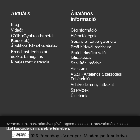
Aktuális
Általános
információ
Blog
Videók
Céginformáció
GYIK (
Gy
akran
I
smételt
Elérhetőségek
K
érdések)
Garancia -Extra garancia
Általános bérleti feltételek
Profi hírlevél archivum
Broadcast technikai
Profi hírlevélre való
eszköztámogatás
feliratkozás
Kiterjesztett garancia
Szállítási módok
Visszáru
ÁSZF (Általános Szerződési
Feltételek)
Adatvédelmi nyilatkozat
Szervizek
Üzleteink
Weboldalunk használatával jóváhagyod a cookie-k használatát a Cookie-
kkal kapcsolatos irányelv értelmében.
Bezár
© 2015-2026 Panashop - Videopart Minden jog fenntartva.