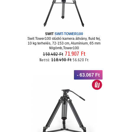
SWIT
SWIT-TOWER100
Swit Tower100 stúdió kamera állvány, fluid fej,
10 kg terhelés, 72-153 cm, Alumínium, 65 mm
félgömb,Tower100
71.907 Ft
150.482 Ft
118.490 Ft
Nettó:
56.620 Ft
- 63.067 Ft