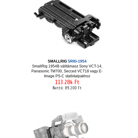
SMALLRIG
SRIG-1954
SmallRig 1954B válltámasz Sony VCT-14,
Panasonic TM700, Secced VCT18 vagy E-
Image PS-C statívtalpakhoz
113.284 Ft
Nettó:
89.200 Ft