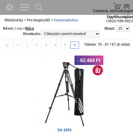
(0)
Üzleteink, elérhetőségek
Ügyfélszolgálat
Webáruház
>
Pro kiegészítő
>
Kameraállvány
+3620-599-9922
Nézet:
Lista
/
Rács
Mutat:
Rendezés:
Tételek: 76 - 87 / 87 (6 oldal)
|<
<
1
2
3
4
5
6
- 62.484 Ft
SA-1001