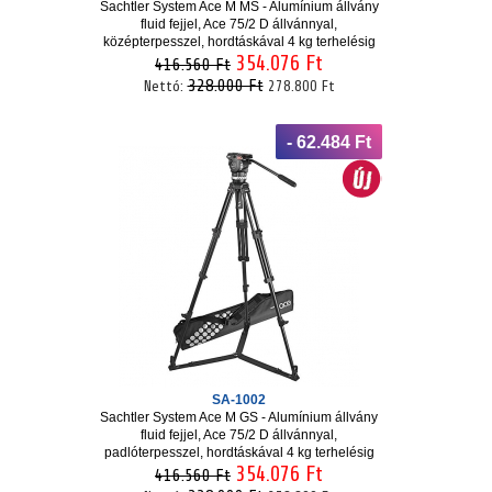
Sachtler System Ace M MS - Alumínium állvány
fluid fejjel, Ace 75/2 D állvánnyal,
középterpesszel, hordtáskával 4 kg terhelésig
354.076 Ft
416.560 Ft
328.000 Ft
Nettó:
278.800 Ft
- 62.484 Ft
SA-1002
Sachtler System Ace M GS - Alumínium állvány
fluid fejjel, Ace 75/2 D állvánnyal,
padlóterpesszel, hordtáskával 4 kg terhelésig
354.076 Ft
416.560 Ft