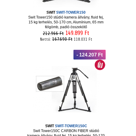
SWIT
SWIT-TOWER150
Swit Tower150 stúdió kamera állvány, fluid fej,
15 kg terhelés, 50-170 cm, Alumínium, 65 mm
félgömb, padló összekötő
149.899 Ft
212.966 Ft
167.690 Ft
Nettó:
118.031 Ft
- 124.207 Ft
SWIT
SWIT-TOWER150C
Swit Tower150C CARBON FIBER stúdió
kamera állvány, fluid fej, 15 kg terhelés, 50-170