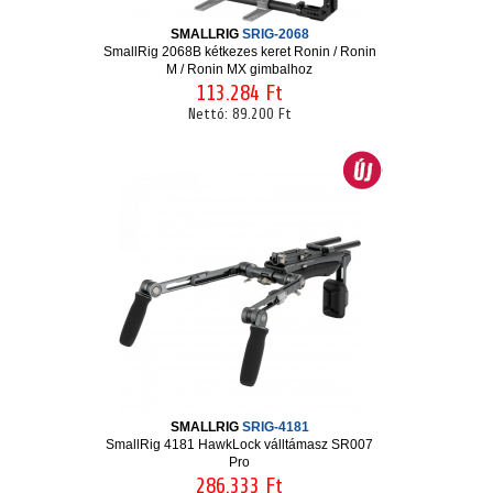
SMALLRIG
SRIG-2068
SmallRig 2068B kétkezes keret Ronin / Ronin
M / Ronin MX gimbalhoz
113.284 Ft
Nettó:
89.200 Ft
SMALLRIG
SRIG-4181
SmallRig 4181 HawkLock válltámasz SR007
Pro
286.333 Ft