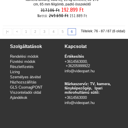
cm, 65 mm félgömb, padló összekötő
192.899 Ft
317.106 Ft
249.690 Ft
Nettó:
151.889 Ft
Tételek: 76 - 87 / 87 (6 oldal)
|<
<
1
2
3
4
5
6
Szolgáltatások
Kapcsolat
Rendelési módok
Értékesítés
Fizetési módok
+3614563000,
+36205999922
Részletfizetés
info@videopart.hu
Lizing
Személyes átvétel
Házhozszállítás
Márkaszervíz: TV, kamera,
GLS CsomagPONT
fényképezőgép, Ipari
Viszonteladói oldal
mikrohullámú sütő:
Ajándékok
+3614563000
info
@videopart.hu